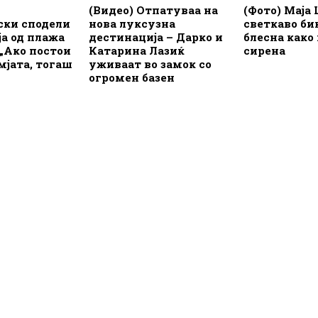
(Видео) Отпатуваа на
(Фото) Маја
ски сподели
нова луксузна
светкаво би
а од плажа
дестинација – Дарко и
блесна како
 „Ако постои
Катарина Лазиќ
сирена
емјата, тогаш
уживаат во замок со
огромен базен