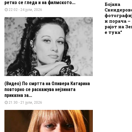
ретко се гледа и на филмското...
Бојана
Скендеров
22:02 - 24 јули, 2026
фотографиј
и порача –
рајот на З
е тука“
(Видео) По смртта на Оливера Катарина
повторно се раскажува нејзината
приказна за...
21:30 - 21 јули, 2026