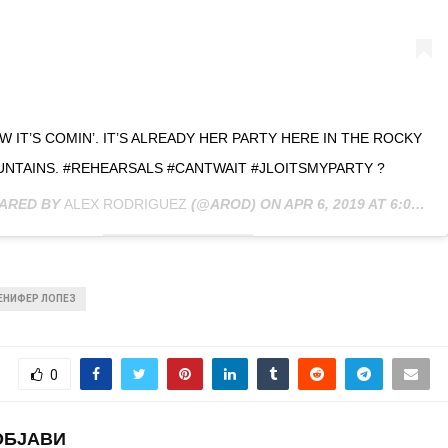
 IT’S COMIN’. IT’S ALREADY HER PARTY HERE IN THE ROCKY
NTAINS. #REHEARSALS #CANTWAIT #JLOITSMYPARTY ?
HARED BY
ALEX RODRIGUEZ
(@AROD) ON
APR 6, 2019 AT 6:01PM PDT
ЕНИФЕР ЛОПЕЗ
0
ОБЈАВИ