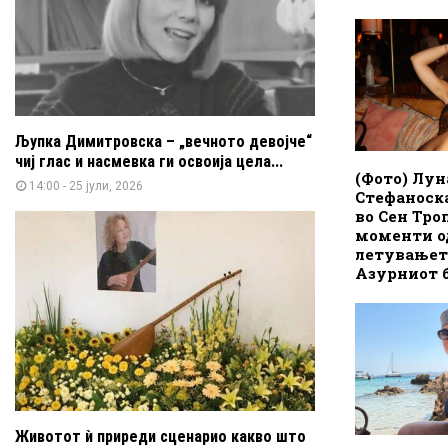
Љупка Димитровска – „вечното девојче“
чиј глас и насмевка ги освоија цела...
(Фото) Лун
14:00 - 25 јули, 2026
Стефаноск
во Сен Тро
моменти о
летувањет
Азурниот 
Животот ѝ приреди сценарио какво што