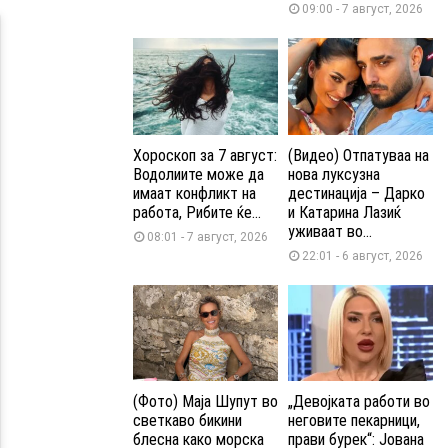
09:00 - 7 август, 2026
Хороскоп за 7 август:
(Видео) Отпатуваа на
Водолиите може да
нова луксузна
имаат конфликт на
дестинација – Дарко
работа, Рибите ќе...
и Катарина Лазиќ
уживаат во...
08:01 - 7 август, 2026
22:01 - 6 август, 2026
(Фото) Маја Шупут во
„Девојката работи во
светкаво бикини
неговите пекарници,
блесна како морска
прави бурек“: Јована