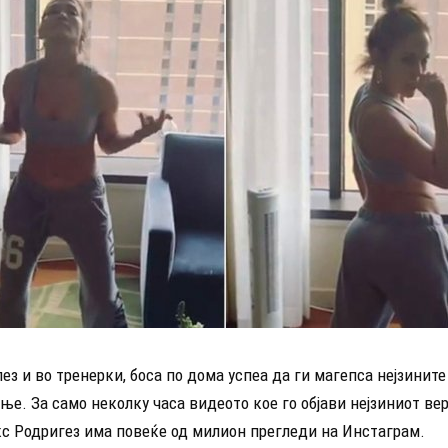
з и во тренерки, боса по дома успеа да ги магепса нејзините
ње. За само неколку часа видеото кое го објави нејзиниот вер
кс Родригез има повеќе од милион прегледи на Инстаграм.