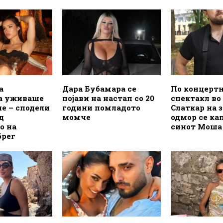
а
Дара Бубамара се
По концерт
а уживаше
појави на настап со 20
спектакл во
пе – сподели
години помладото
Слаткар на 
д
момче
одмор се ка
о на
синот Моша
брег