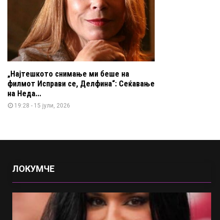
„Најтешкото снимање ми беше на
филмот Исправи се, Делфина“: Сеќавање
на Неда...
19:28 - 15 јули, 2026
ЛОКУМЧЕ