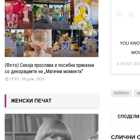
YOU KNOW
MOU
A POST S
(Фото) Секоја прослава е посебна приказна
со декорациите на „Магични моменти“
19:02 - 30 јули, 2026
ЕСПРЕСО
Џ
ЖЕНСКИ ПЕЧАТ
СПОДЕЛИ
СЛИЧНИ 