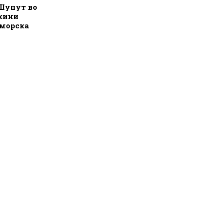
 Шупут во
кини
 морска