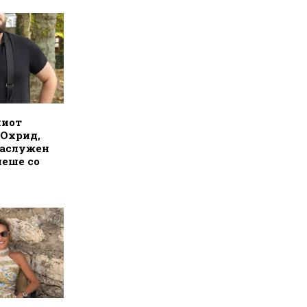
ниот
 Охрид,
заслужен
пеше со