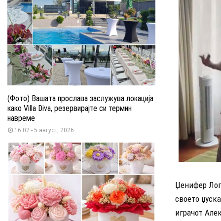
(Фото) Вашата прослава заслужува локација
како Villa Diva, резервирајте си термин
навреме
16:02 - 5 август, 2026
Џенифер Лопе
своето џуска
играчот Але