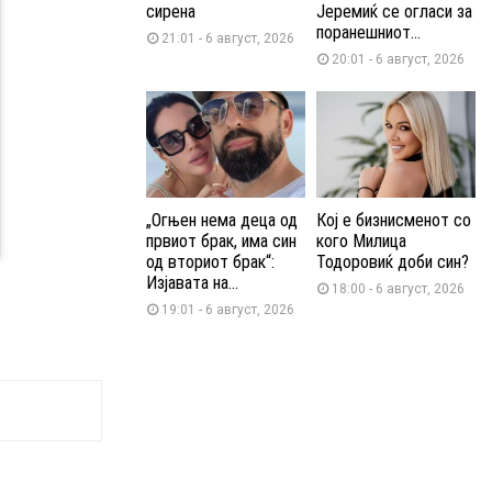
сирена
Јеремиќ се огласи за
поранешниот...
21:01 - 6 август, 2026
20:01 - 6 август, 2026
„Огњен нема деца од
Кој е бизнисменот со
првиот брак, има син
кого Милица
од вториот брак“:
Тодоровиќ доби син?
Изјавата на...
18:00 - 6 август, 2026
19:01 - 6 август, 2026