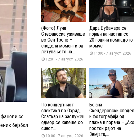
(Фото) Луна
Дара Бубамара се
Стефаноска уживаше
појави на настап со
во Сен Тропе –
20 години помладото
сподели моменти од
момче
летувањето на...
11:00 - 7 август, 2026
12:01 - 7 август, 2026
По концертниот
Бојана
спектакл во Охрид,
Скендеровски сподел
 фанови со
Слаткар на заслужен
и фотографија од
одмор се капеше со
плажа и порача – „Ако
еник бејзбол
синот...
постои рајот на
Земјата,...
10:00 - 7 август, 2026