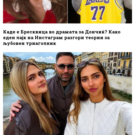
Каде е Бресквица во драмата за Дончиќ? Како
еден лајк на Инстаграм разгори теории за
љубовен триаголник