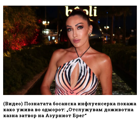
(Видео) Познатата босанска инфлуенсерка покажа
како ужива во одморот: „Отслужувам доживотна
казна затвор на Азурниот Брег“