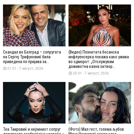
Скандал во Белград – сопругата
(Видео) Познатата босанска
на Сергеј Трифуновиќ била
инфлуенсерка покажа како ужива
приведена по пријава за...
во одморот: „Отслужувам
доживотна казна затвор...
21:01 - 7 август, 2026
20:01 - 7 август, 2026
Теа Таировиќ и нејзиниот сопруг
(Фото) Мал гест, голема љубов: