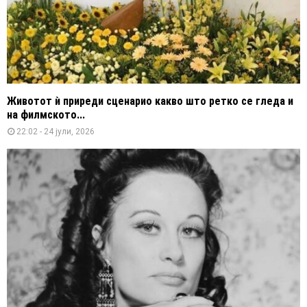
Животот ѝ приреди сценарио какво што ретко се гледа и
на филмското...
22:02 - 24 јули, 2026