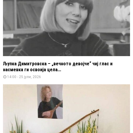
Љупка Димитровска – „вечното девојче“ чиј глас и
насмевка ги освоија цела...
14:00 - 25 јули, 2026