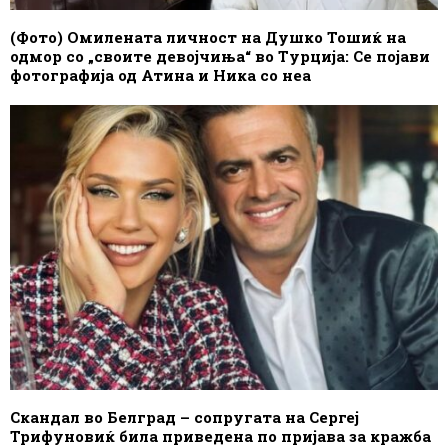
(Фото) Омилената личност на Душко Тошиќ на
одмор со „своите девојчиња“ во Турција: Се појави
фотографија од Атина и Ника со неа
Скандал во Белград – сопругата на Сергеј
Трифуновиќ била приведена по пријава за кражба