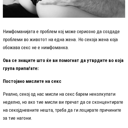
Нимфоманијата е проблем кој може сериозно да создаде
проблеми во животот на една жена. Но секоја жена која
обожава секс не е нимфоманка.
Ова се знаците што ќе ви помогнат да утврдите во која
група припаѓате:
Постојано мислите на секс
Реално, секој од нас мисли на секс барем неколкупати
неделно, но ако тие мисли ви пречат да се сконцентирате
на секојдневните нешта, треба да ги лоцирате причините
за тие нагони.