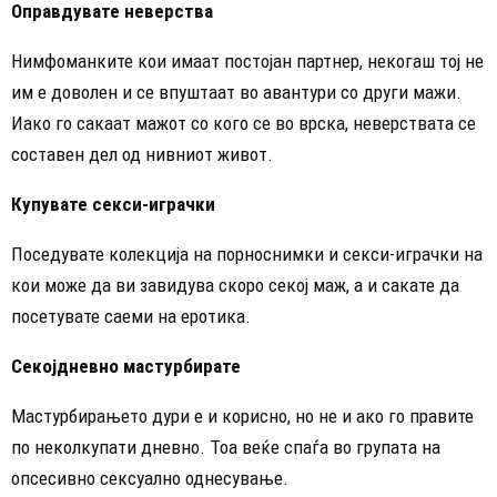
Оправдувате неверства
Нимфоманките кои имаат постојан партнер, некогаш тој не
им е доволен и се впуштаат во авантури со други мажи.
Иако го сакаат мажот со кого се во врска, неверствата се
составен дел од нивниот живот.
Купувате секси-играчки
Поседувате колекција на порноснимки и секси-играчки на
кои може да ви завидува скоро секој маж, а и сакате да
посетувате саеми на еротика.
Секојдневно мастурбирате
Мастурбирањето дури е и корисно, но не и ако го правите
по неколкупати дневно. Тоа веќе спаѓа во групата на
опсесивно сексуално однесување.