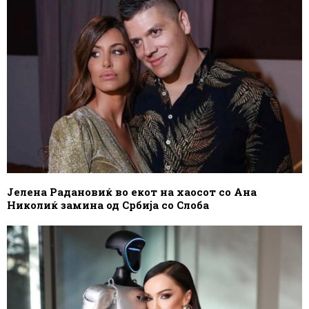
Јелена Радановиќ во екот на хаосот со Ана
Николиќ замина од Србија со Слоба