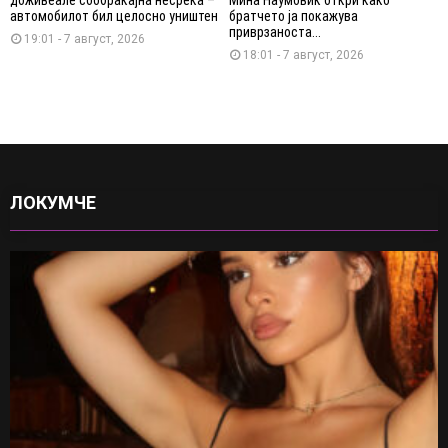
доживеале сообраќајна несреќа –
Мина Наумовиќ откри како
автомобилот бил целосно уништен
братчето ја покажува
приврзаноста...
19:01 - 7 август, 2026
18:01 - 7 август, 2026
ЛОКУМЧЕ