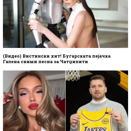
(Видео) Вистински хит! Бугарската пејачка
Галена сними песна за Чатџипити