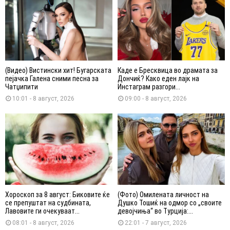
(Видео) Вистински хит! Бугарската
Каде е Бресквица во драмата за
пејачка Галена сними песна за
Дончиќ? Како еден лајк на
Чатџипити
Инстаграм разгори...
10:01 - 8 август, 2026
09:00 - 8 август, 2026
Хороскоп за 8 август: Биковите ќе
(Фото) Омилената личност на
се препуштат на судбината,
Душко Тошиќ на одмор со „своите
Лавовите ги очекуваат...
девојчиња“ во Турција:...
08:01 - 8 август, 2026
22:01 - 7 август, 2026