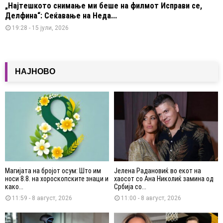
„Најтешкото снимање ми беше на филмот Исправи се,
Делфина“: Сеќавање на Неда...
19:28 - 15 јули, 2026
НАЈНОВО
Магијата на бројот осум: Што им
Јелена Радановиќ во екот на
носи 8.8. на хороскопските знаци и
хаосот со Ана Николиќ замина од
како...
Србија со...
11:59 - 8 август, 2026
11:00 - 8 август, 2026