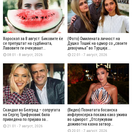
Хороскоп за 8 август: Биковите ќе
(Фото) Омилената личност на
се препуштат на судбината,
Душко Тошиќ на одмор со „своите
Лавовите ги очекуваат...
девојчиња“ во Турција:...
08:01 - 8 август, 2026
22:01 - 7 август, 2026
Скандал во Белград – сопругата
(Видео) Познатата босанска
на Сергеј Трифуновиќ била
инфлуенсерка покажа како ужива
приведена по пријава за...
во одморот: „Отслужувам
доживотна казна затвор...
21:01 - 7 август, 2026
20:01 - 7 август, 2026