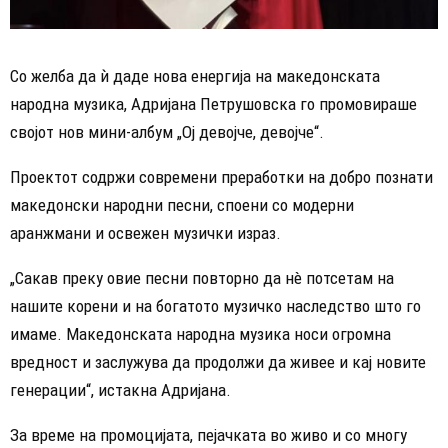
Со желба да ѝ даде нова енергија на македонската
народна музика, Адријана Петрушовска го промовираше
својот нов мини-албум „Ој девојче, девојче“.
Проектот содржи современи преработки на добро познати
македонски народни песни, споени со модерни
аранжмани и освежен музички израз.
„Сакав преку овие песни повторно да нè потсетам на
нашите корени и на богатото музичко наследство што го
имаме. Македонската народна музика носи огромна
вредност и заслужува да продолжи да живее и кај новите
генерации“, истакна Адријана.
За време на промоцијата, пејачката во живо и со многу