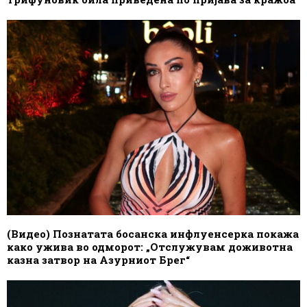
(Видео) Познатата босанска инфлуенсерка покажа
како ужива во одморот: „Отслужувам доживотна
казна затвор на Азурниот Брег“