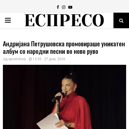
Facebook
Instagram
Youtube
PRIMARY
MENU
Андријана Петрушовска промовираше уникатен
албум со народни песни во ново руво
од
apostolova
13:55 - 27 јуни, 2026