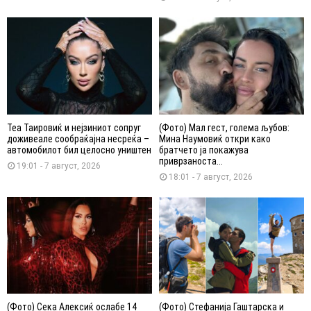
Теа Таировиќ и нејзиниот сопруг
(Фото) Мал гест, голема љубов:
доживеале сообраќајна несреќа –
Мина Наумовиќ откри како
автомобилот бил целосно уништен
братчето ја покажува
приврзаноста...
19:01 - 7 август, 2026
18:01 - 7 август, 2026
(Фото) Сека Алексиќ ослабе 14
(Фото) Стефанија Гаштарска и