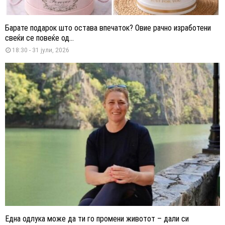
Барате подарок што остава впечаток? Овие рачно изработени
свеќи се повеќе од...
18:30 - 31 јули, 2026
Една одлука може да ти го промени животот – дали си