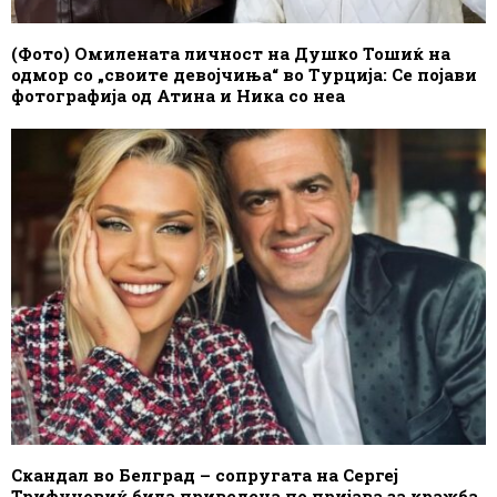
(Фото) Омилената личност на Душко Тошиќ на
одмор со „своите девојчиња“ во Турција: Се појави
фотографија од Атина и Ника со неа
Скандал во Белград – сопругата на Сергеј
Трифуновиќ била приведена по пријава за кражба