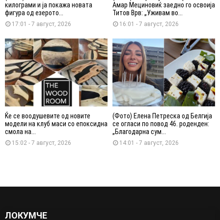
килограми и ја покажа новата
Амар Мециновиќ заедно го освоија
фигура од езерото...
Титов Врв: „Уживам во...
17:01 - 7 август, 2026
16:01 - 7 август, 2026
Ќе се воодушевите од новите
(Фото) Елена Петреска од Белгија
модели на клуб маси со епоксидна
се огласи по повод 46. роденден:
смола на...
„Благодарна сум...
15:02 - 7 август, 2026
14:01 - 7 август, 2026
ЛОКУМЧЕ