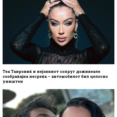
Теа Таировиќ и нејзиниот сопруг доживеале
сообраќајна несреќа – автомобилот бил целосно
уништен