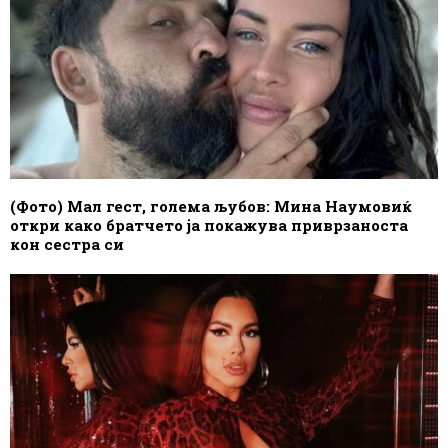
(Фото) Мал гест, голема љубов: Мина Наумовиќ
откри како братчето ја покажува приврзаноста
кон сестра си