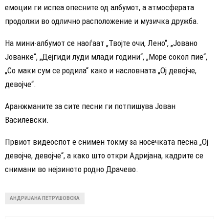
емоции ги испеа опесните од албумот, а атмосферата
продолжи во одлично расположение и музичка дружба.
На мини-албумот се наоѓаат „Твојте очи, Лено“, „Јовано
Јованке“, „Дејгиди луди млади години“, „Море сокол пие“,
„Со маки сум се родила“ како и насловната „Ој девојче,
девојче“.
Аранжманите за сите песни ги потпишува Јован
Василевски.
Првиот видеоспот е снимен токму за носечката песна „Ој
девојче, девојче“, а како што откри Адријана, кадрите се
снимани во нејзиното родно Драчево.
АНДРИЈАНА ПЕТРУШОВСКА