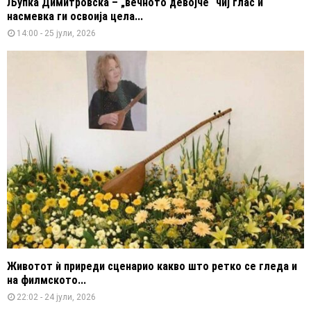
Љупка Димитровска – „вечното девојче“ чиј глас и
насмевка ги освоија цела...
14:00 - 25 јули, 2026
Животот ѝ приреди сценарио какво што ретко се гледа и
на филмското...
22:02 - 24 јули, 2026