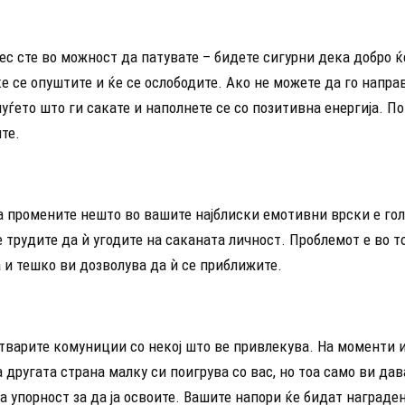
с сте во можност да патувате – бидете сигурни дека добро ќ
ќе се опуштите и ќе се ослободите. Ако не можете да го напра
луѓето што ги сакате и наполнете се со позитивна енергија. П
те.
а промените нешто во вашите најблиски емотивни врски е го
е трудите да ѝ угодите на саканата личност. Проблемот е во т
 и тешко ви дозволува да ѝ се приближите.
стварите комуниции со некој што ве привлекува. На моменти 
 другата страна малку си поигрува со вас, но тоа само ви дав
 упорност за да ја освоите. Вашите напори ќе бидат награден