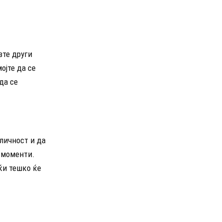
вте други
ојте да се
да се
личност и да
и моменти.
јќи тешко ќе