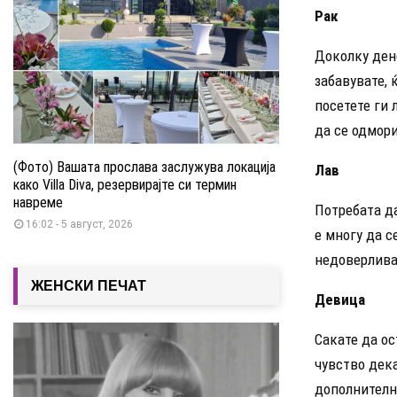
Рак
Доколку дене
забавувате, 
посетете ги 
да се одмори
(Фото) Вашата прослава заслужува локација
Лав
како Villa Diva, резервирајте си термин
навреме
Потребата д
16:02 - 5 август, 2026
е многу да с
недоверлива
ЖЕНСКИ ПЕЧАТ
Девица
Сакате да о
чувство дека
дополнителна