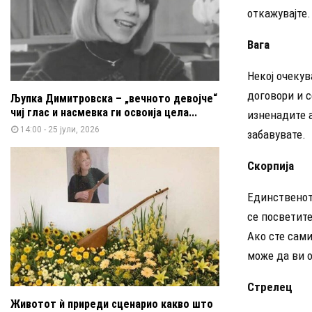
откажувајте.
Вага
Некој очекув
договори и с
Љупка Димитровска – „вечното девојче“
чиј глас и насмевка ги освоија цела...
изненадите а
14:00 - 25 јули, 2026
забавувате.
Скорпија
Единственот
се посветите
Ако сте сами
може да ви 
Стрелец
Животот ѝ приреди сценарио какво што