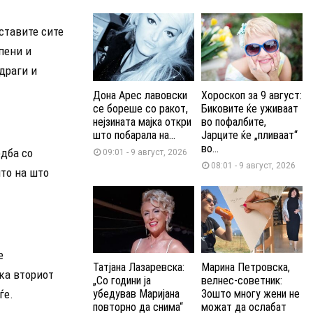
ставите сите
пени и
 драги и
Дона Арес лавовски
Хороскоп за 9 август:
се бореше со ракот,
Биковите ќе уживаат
нејзината мајка откри
во пофалбите,
што побарала на...
Јарците ќе „пливаат“
во...
едба со
09:01 - 9 август, 2026
08:01 - 9 август, 2026
што на што
е
Татјана Лазаревска:
Марина Петровска,
ка вториот
„Со години ја
велнес-советник:
ѓе.
убедував Маријана
Зошто многу жени не
повторно да снима“
можат да ослабат