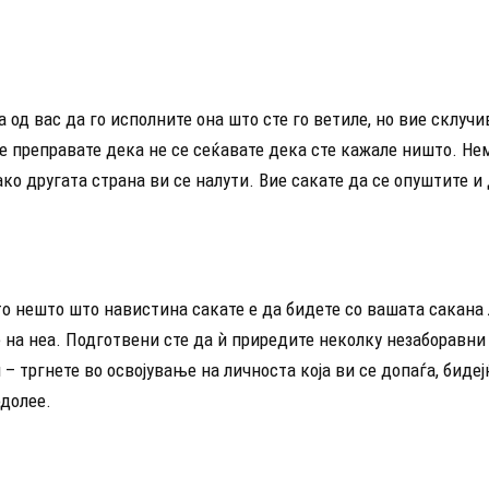
а од вас да го исполните она што сте го ветиле, но вие склучи
е преправате дека не се сеќавате дека сте кажале ништо. Нем
ко другата страна ви се налути. Вие сакате да се опуштите и 
о нешто што навистина сакате е да бидете со вашата сакана 
 на неа. Подготвени сте да ѝ приредите неколку незаборавн
 – тргнете во освојување на личноста која ви се допаѓа, биде
одолее.