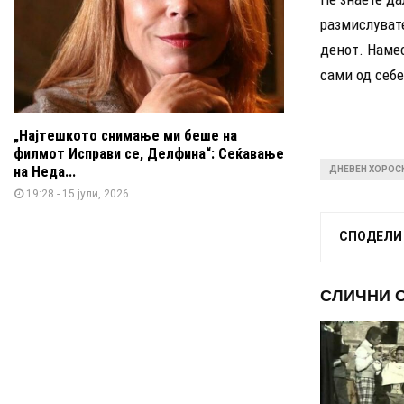
размислувате
денот. Намес
сами од себе
„Најтешкото снимање ми беше на
филмот Исправи се, Делфина“: Сеќавање
на Неда...
ДНЕВЕН ХОРОС
19:28 - 15 јули, 2026
СПОДЕЛИ
СЛИЧНИ 