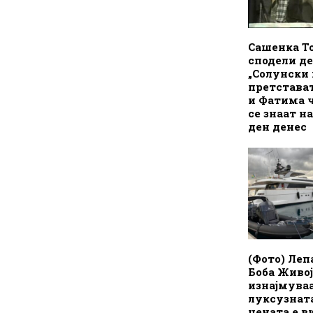
Сашенка Т
сподели де
„Солунски 
претстават
и Фатима 
се знаат н
ден денес
(Фото) Леп
Боба Живој
изнајмува
луксузната
цената е в