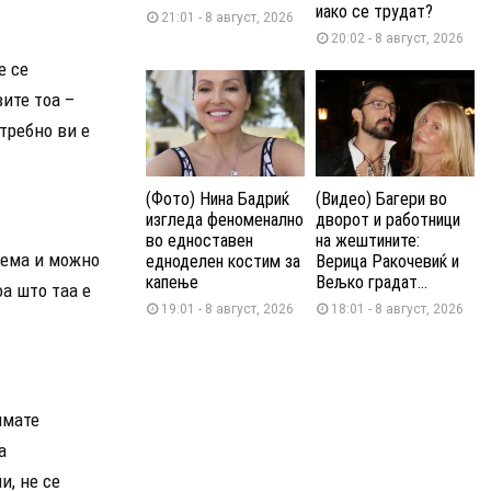
иако се трудат?
21:01 - 8 август, 2026
20:02 - 8 август, 2026
е се
вите тоа –
отребно ви е
(Фото) Нина Бадриќ
(Видео) Багери во
изгледа феноменално
дворот и работници
во едноставен
на жештините:
лема и можно
едноделен костим за
Верица Ракочевиќ и
капење
Вељко градат...
оа што таа е
19:01 - 8 август, 2026
18:01 - 8 август, 2026
имате
а
и, не се