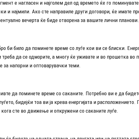
гмент е нагласен и најголем дел од времето ќе го поминувате
ски и најмили. Ако сте направиле други договори, ќе имате пр
ентуално вечерта ќе биде отворена за вашите лични планови.
бро би било да поминете време со луѓе кои ви се блиски. Енерг
 треба да се одморите, а многу ќе уживате и во прошетка во 
е за напорни и оптоварувачки теми.
ивте да поминете време со саканите. Потребно ви е да биде
луѓето, бидејќи тоа ви ја крева енергијата и расположението. 
 кога сте во движење и опкружени со саканите луѓе.
ли ќе бидете на едната страна, на другата или на петтата ст