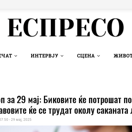
ЕЧАТ
ИНТЕРВЈУ
СЦЕНА
ЖИВОТ
п за 29 мај: Биковите ќе потрошат п
авовите ќе се трудат околу саканата
07:50 - 29 мај, 2025