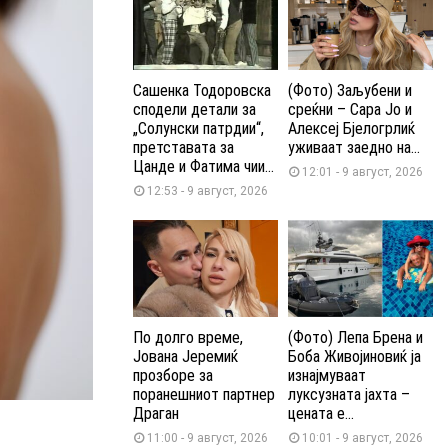
Сашенка Тодоровска
(Фото) Заљубени и
сподели детали за
среќни – Сара Јо и
„Солунски патрдии“,
Алексеј Бјелогрлиќ
претставата за
уживаат заедно на...
Цанде и Фатима чии...
12:01 - 9 август, 2026
12:53 - 9 август, 2026
По долго време,
(Фото) Лепа Брена и
Јована Јеремиќ
Боба Живојиновиќ ја
прозборе за
изнајмуваат
поранешниот партнер
луксузната јахта –
Драган
цената е...
11:00 - 9 август, 2026
10:01 - 9 август, 2026