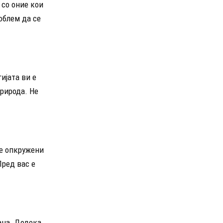
 со оние кои
облем да се
ијата ви е
природа. Не
те опкружени
Пред вас е
рана. Додека