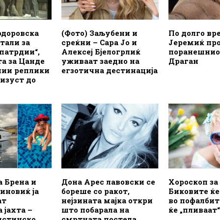
одоровска
(Фото) Заљубени и
По долго вр
тали за
среќни – Сара Јо и
Јеремиќ про
патрдии“,
Алексеј Бјелогрлиќ
поранешнио
а за Цанде
уживаат заедно на
Драган
чии реплики
егзотична дестинација
аизуст до
а Брена и
Дона Арес лавовски се
Хороскоп за 
иновиќ ја
бореше со ракот,
Биковите ќ
ат
нејзината мајка откри
во пофалбит
 јахта –
што побарала на
ќе „пливаат“
истинско
смртната постела