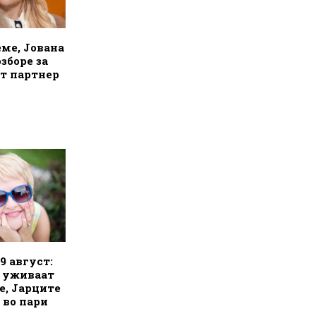
еме, Јована
зборе за
т партнер
9 август:
е уживаат
е, Јарците
 во пари