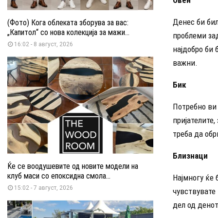
Денес би бил
(Фото) Кога облеката зборува за вас:
„Капитол“ со нова колекција за мажи...
проблеми зад
16:02 - 8 август, 2026
најдобро би 
важни.
Бик
Потребно ви 
пријателите,
треба да об
Близнаци
Ќе се воодушевите од новите модели на
клуб маси со епоксидна смола...
Најмногу ќе 
15:02 - 7 август, 2026
чувствувате 
дел од денот