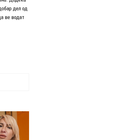
добар дел од
да ве водат