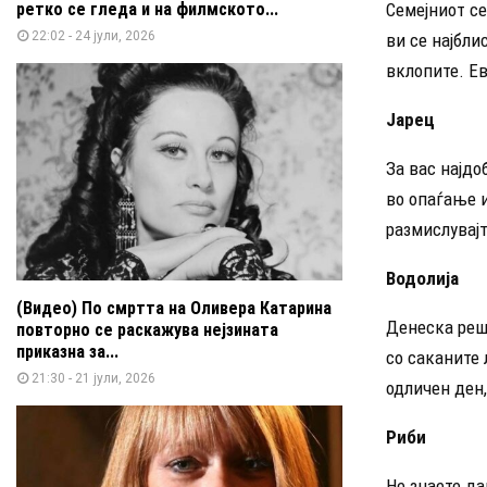
ретко се гледа и на филмското...
Семејниот се
22:02 - 24 јули, 2026
ви се најбли
вклопите. Ев
Јарец
За вас најдо
во опаѓање и
размислувајт
Водолија
(Видео) По смртта на Оливера Катарина
Денеска реш
повторно се раскажува нејзината
приказна за...
со саканите 
21:30 - 21 јули, 2026
одличен ден,
Риби
Не знаете да