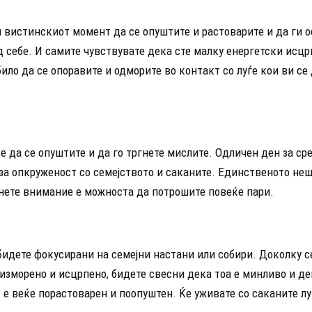
 вистинскиот момент да се опуштите и растоварите и да ги о
 себе. И самите чувствувате дека сте малку енергетски исцр
било да се опоравите и одморите во контакт со луѓе кои ви се
е да се опуштите и да го тргнете мислите. Одличен ден за ср
 за опкруженост со семејството и саканите. Единственото не
рнете внимание е можноста да потрошите повеќе пари.
бидете фокусирани на семејни настани или собири. Доколку с
изморено и исцрпено, бидете свесни дека тоа е минливо и де
 е веќе порастоварен и поопуштен. Ќе уживате со саканите лу