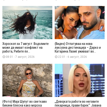
Хороскоп за 7 август: Водолиите
(Видео) Отпатуваа на нова
може да имаат конфликт на
луксузна дестинација – Дарко и
работа, Рибите ќе...
Катарина Лазиќ уживаат во...
08:01 - 7 август, 2026
22:01 - 6 август, 2026
(Фото) Маја Шупут во светкаво
„Девојката работи во неговите
бикини блесна како морска
пекарници, прави бурек“: Јована