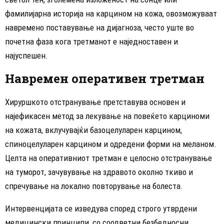
фамилијарна историја на карцином на кожа, овозможуваат
навремено поставување на дијагноза, често уште во
почетна фаза кога третманот е наједноставен и
најуспешен.
Навремен оперативен третман
Хируршкото отстранување претставува основен и
најефикасен метод за лекување на повеќето карциноми
на кожата, вклучувајќи базоцелуларен карцином,
спиноцелуларен карцином и одредени форми на меланом.
Целта на оперативниот третман е целосно отстранување
на туморот, зачувување на здравото околно ткиво и
спречување на локално повторување на болеста.
Интервенцијата се изведува според строго утврдени
медицински принципи, со соодветни безбедносни