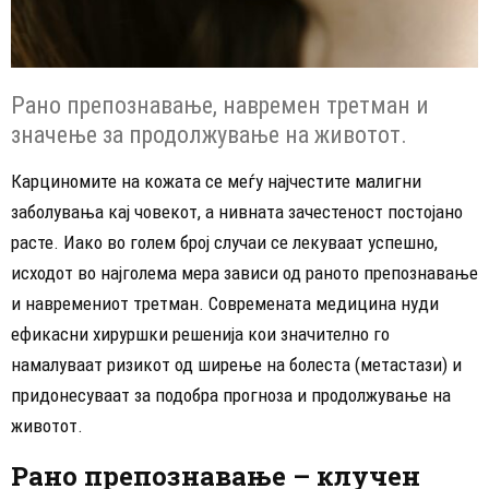
Рано препознавање, навремен третман и
значење за продолжување на животот.
Карциномите на кожата се меѓу најчестите малигни
заболувања кај човекот, а нивната зачестеност постојано
расте. Иако во голем број случаи се лекуваат успешно,
исходот во најголема мера зависи од раното препознавање
и навремениот третман. Современата медицина нуди
ефикасни хируршки решенија кои значително го
намалуваат ризикот од ширење на болеста (метастази) и
придонесуваат за подобра прогноза и продолжување на
животот.
Рано препознавање – клучен