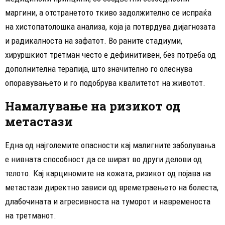
маргини, а отстранетото ткиво задолжително се испраќа
на хистопатолошка анализа, која ја потврдува дијагнозата
и радикалноста на зафатот. Во раните стадиуми,
хируршкиот третман често е дефинитивен, без потреба од
дополнителна терапија, што значително го олеснува
опоравувањето и го подобрува квалитетот на животот.
Намалување на ризикот од
метастази
Една од најголемите опасности кај малигните заболувања
е нивната способност да се шират во други делови од
телото. Кај карциномите на кожата, ризикот од појава на
метастази директно зависи од времетраењето на болеста,
длабочината и агресивноста на туморот и навременоста
на третманот.