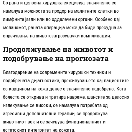
Со рана и целосна хируршка ексцизија, значително се
намалува можноста за продор на малигните клетки во
лимфните јазли или во оддалечени органи. Особено кај
меланомот, раната операција може да биде пресудна за
спречување на животозагрозувачки компликации.
Продолжување на животот и
подобрување на прогнозата
Благодарение на современите хируршки техники и
подобрената дијагностика, преживувањето кај пациентите
со карцином на кожа денес е значително подобрено. Кога
болеста се открива и третира навреме, шансите за целосно
излекување се високи, се намалува потребата од
агресивни дополнителни терапии, се продолжува
животниот век и се зачувува функционалниот и
естетскиот интегритет на кожата.