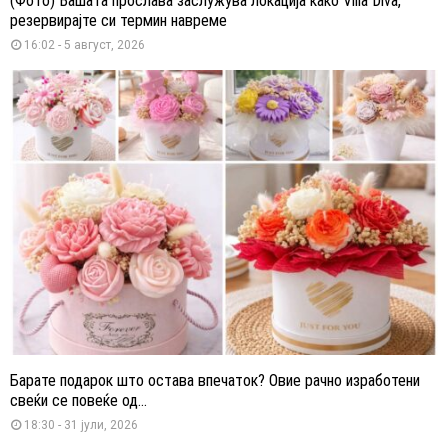
(Фото) Вашата прослава заслужува локација како Villa Diva,
резервирајте си термин навреме
16:02 - 5 август, 2026
Барате подарок што остава впечаток? Овие рачно изработени
свеќи се повеќе од...
18:30 - 31 јули, 2026