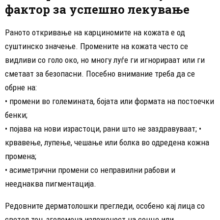
фактор за успешно лекување
Раното откривање на карциномите на кожата е од
суштинско значење. Промените на кожата често се
видливи со голо око, но многу луѓе ги игнорираат или ги
сметаат за безопасни. Посебно внимание треба да се
обрне на:
• промени во големината, бојата или формата на постоечки
бенки;
• појава на нови израстоци, рани што не заздравуваат; •
крвавење, лупење, чешање или болка во одредена кожна
промена;
• асиметрични промени со неправилни рабови и
нееднаква пигментација.
Редовните дерматолошки прегледи, особено кај лица со
светол тен, зголемена изложеност на сонце или