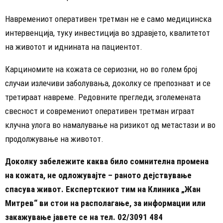
Навремениот оперативен третман не е само медицинска
интервенција, туку инвестиција во здравјето, квалитетот
на животот и иднината на пациентот.
Карциномите на кожата се сериозни, но во голем број
случаи излечиви заболувања, доколку се препознаат и се
третираат навреме. Редовните прегледи, зголемената
свесност и современиот оперативен третман играат
клучна улога во намалување на ризикот од метастази и во
продолжување на животот.
Доколку забележите каква било сомнителна промена
на кожата, не одложувајте – раното дејствување
спасува живот. Експертскиот тим на Клиника „Жан
Митрев“ ви стои на располагање, за информации или
закажување јавете се на тел. 02/3091 484