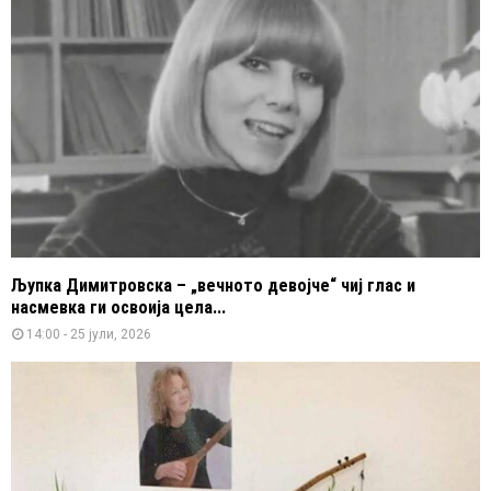
Љупка Димитровска – „вечното девојче“ чиј глас и
насмевка ги освоија цела...
14:00 - 25 јули, 2026