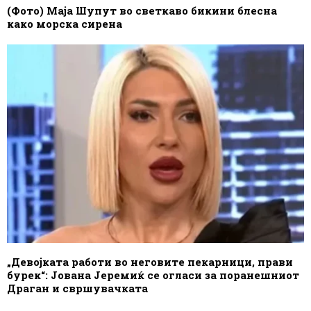
(Фото) Маја Шупут во светкаво бикини блесна
како морска сирена
„Девојката работи во неговите пекарници, прави
бурек“: Јована Јеремиќ се огласи за поранешниот
Драган и свршувачката