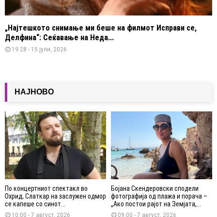
„Најтешкото снимање ми беше на филмот Исправи се,
Делфина“: Сеќавање на Неда...
19:28 - 15 јули, 2026
НАЈНОВО
По концертниот спектакл во
Бојана Скендеровски сподели
Охрид, Слаткар на заслужен одмор
фотографија од плажа и порача –
се капеше со синот...
„Ако постои рајот на Земјата,...
10:00 - 7 август, 2026
09:00 - 7 август, 2026