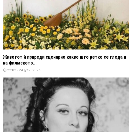
Животот ѝ приреди сценарио какво што ретко се гледа и
на филмското...
22:02 - 24 јули, 2026