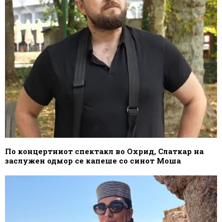
По концертниот спектакл во Охрид, Слаткар на
заслужен одмор се капеше со синот Моша