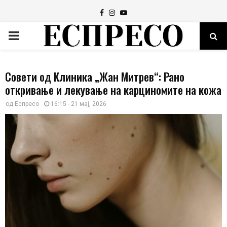
Facebook
Instagram
Youtube
PRIMARY
MENU
Совети од Клиника „Жан Митрев“: Рано
откривање и лекување на карциномите на кожа
од
Еспресо
16:15 - 21 мај, 2026