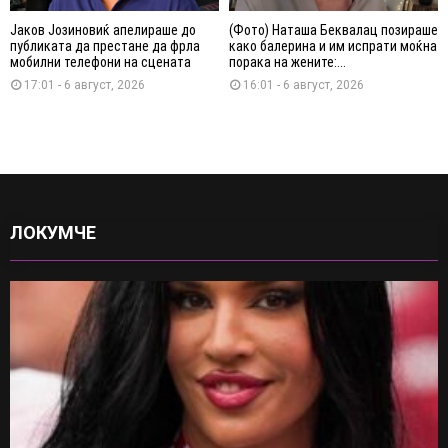
Јаков Јозиновиќ апелираше до
(Фото) Наташа Беквалац позираше
публиката да престане да фрла
како балерина и им испрати моќна
мобилни телефони на сцената
порака на жените:...
17:01 - 6 август, 2026
16:01 - 6 август, 2026
ЛОКУМЧЕ