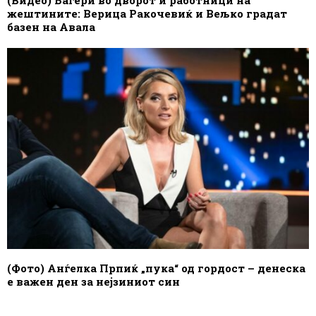
жештините: Верица Ракочевиќ и Вељко градат
базен на Авала
(Фото) Анѓелка Прпиќ „пука“ од гордост – денеска
е важен ден за нејзиниот син