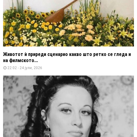
Животот ѝ приреди сценарио какво што ретко се гледа и
на филмското...
22:02 - 24 јули, 2026