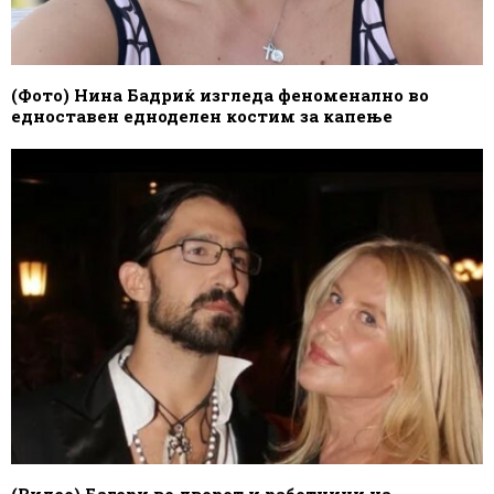
(Фото) Нина Бадриќ изгледа феноменално во
едноставен едноделен костим за капење
(Видео) Багери во дворот и работници на