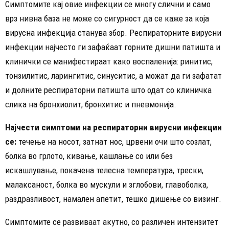
Симптомите кај овие инфекции се многу слични и само
врз нивна база не може со сигурност да се каже за која
вирусна инфекција станува збор. Респираторните вирусни
инфекции најчесто ги зафаќаат горните дишни патишта и
клинички се манифестираат како воспаленија: ринитис,
тонзилитис, ларингитис, синуситис, а можат да ги зафатат
и долните респираторни патишта што одат со клиничка
слика на бронхиолит, бронхитис и пневмонија.
Најчести симптоми на респираторни вирусни инфекции
се:
течење на носот, затнат нос, црвени очи што созлат,
болка во грлото, кивање, кашлање со или без
искашлување, покачена телесна температура, трески,
малаксаност, болка во мускули и зглобови, главоболка,
раздразливост, намален апетит, тешко дишење со визинг.
Симптомите се развиваат акутно, со различен интензитет