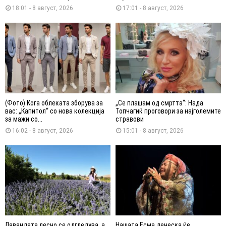
18:01 - 8 август, 2026
17:01 - 8 август, 2026
(Фото) Кога облеката зборува за
„Се плашам од смртта“: Нада
вас: „Капитол“ со нова колекција
Топчагиќ проговори за најголемите
за мажи со...
стравови
16:02 - 8 август, 2026
15:01 - 8 август, 2026
Лавандата лесно се одгледува, а
Нашата Есма денеска ќе