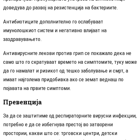
доведува до развој на резистенција на бактериите.
Антибиотиците дополнително го ослабуваат
имунолошкиот систем и негативно влијаат на
заздравувањето.
Антивирусните лекови против грип се покажало дека не
само што го скратуваат времето на симптомите, туку може
да го намалат и ризикот од тешко заболување и смрт, а
имаат најголема придобивка ако се земат веднаш по
појавата на првите симптоми.
Превенција
За да се заштитиме од респираторните вирусни инфекции,
потребно e да се избегнува престој во затворени
простории, какви што се: трговски центри, детски