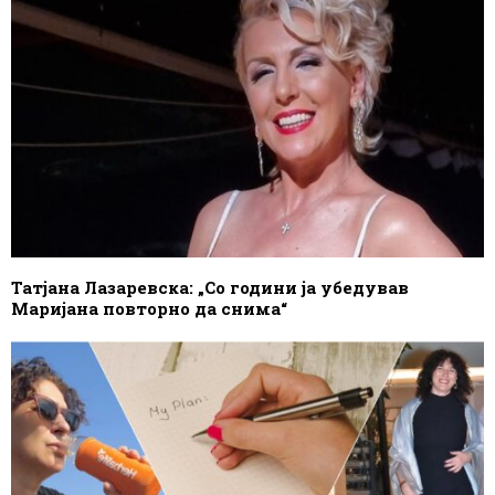
Татјана Лазаревска: „Со години ја убедував
Маријана повторно да снима“