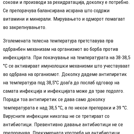
сокови и производи за рехидратација, доколку е потребно.
Се препорачува балансирана исхрана што содржи
витамини и минерали. Мирувањето и одморот помагаат
во закрепнувањето.
Зголемената телесна температура претставува прв
одбранбен механизам на организмот во борба против
инфекцијата. При покачување на температурата на 38-38,5
°C се активираат имунолошки механизми што учествуваат
во одбрана на организмот. Доколку дадеме антипиретик
на температура под 38,5°C доаѓа до послаб одговор на
самата инфекција и инфекцијата може да трае подолго.
Поради тоа антипиретик се дава само доколку
температурата е над 38,5 °C, а по некои препораки и 39 °C.
Вирусните инфекции никогаш не се третираат со
антибиотици. Превентивно давање антибиотици не се
препорачува. Прекумерната употреба на антибиотици