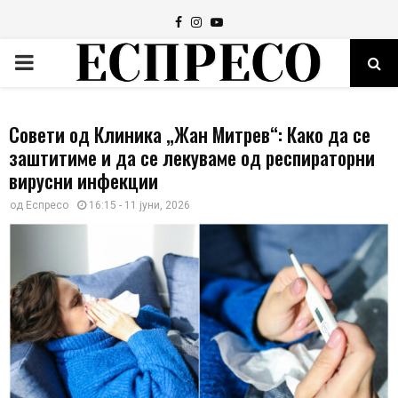
Facebook
Instagram
Youtube
PRIMARY
MENU
Совети од Клиника „Жан Митрев“: Како да се
заштитиме и да се лекуваме од респираторни
вирусни инфекции
од
Еспресо
16:15 - 11 јуни, 2026