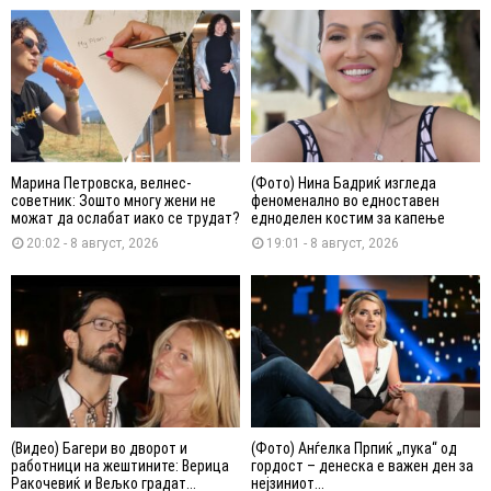
Марина Петровска, велнес-
(Фото) Нина Бадриќ изгледа
советник: Зошто многу жени не
феноменално во едноставен
можат да ослабат иако се трудат?
едноделен костим за капење
20:02 - 8 август, 2026
19:01 - 8 август, 2026
(Видео) Багери во дворот и
(Фото) Анѓелка Прпиќ „пука“ од
работници на жештините: Верица
гордост – денеска е важен ден за
Ракочевиќ и Вељко градат...
нејзиниот...