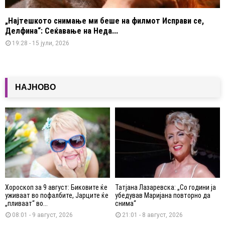
„Најтешкото снимање ми беше на филмот Исправи се,
Делфина“: Сеќавање на Неда...
19:28 - 15 јули, 2026
НАЈНОВО
Хороскоп за 9 август: Биковите ќе
Татјана Лазаревска: „Со години ја
уживаат во пофалбите, Јарците ќе
убедував Маријана повторно да
„пливаат“ во...
снима“
08:01 - 9 август, 2026
21:01 - 8 август, 2026