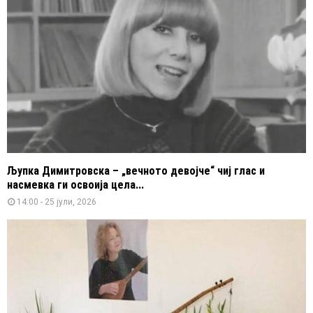
Љупка Димитровска – „вечното девојче“ чиј глас и
насмевка ги освоија цела...
14:00 - 25 јули, 2026