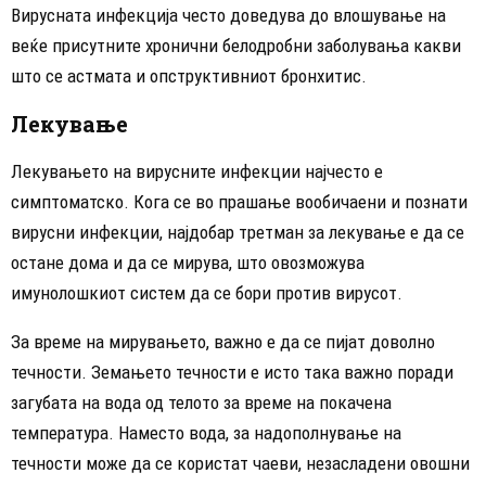
Вирусната инфекција често доведува до влошување на
веќе присутните хронични белодробни заболувања какви
што се астмата и опструктивниот бронхитис.
Лекување
Лекувањето на вирусните инфекции најчесто е
симптоматско. Кога се во прашање вообичаени и познати
вирусни инфекции, најдобар третман за лекување е да се
остане дома и да се мирува, што овозможува
имунолошкиот систем да се бори против вирусот.
За време на мирувањето, важно е да се пијат доволно
течности. Земањето течности е исто така важно поради
загубата на вода од телото за време на покачена
температура. Наместо вода, за надополнување на
течности може да се користат чаеви, незасладени овошни