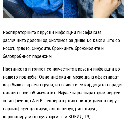
Респираторните вирусни инфекции ги зафаќаат
различните делови од системот за дишење какви што се
носот, грлото, синусите, бронхиите, бронхиолите и
белодробниот паренхим.
Настинката и грипот се најчестите вирусни инфекции во
нашето поднебје. Овие инфекции може да ја афектираат
која било старосна група, но почести се кај децата поради
нивниот послаб имунитет. Најчести респираторни вируси
се инфлуенца А и Б, респираторниот синцициелен вирус,
параинфлуенца вирус, аденовирус, риновирус,
коронавируси (вклучувајќи го и КОВИД-19).