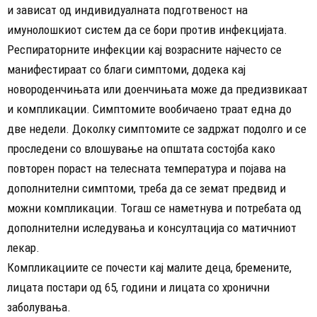
и зависат од индивидуалната подготвеност на
имунолошкиот систем да се бори против инфекцијата.
Респираторните инфекции кај возрасните најчесто се
манифестираат со благи симптоми, додека кај
новороденчињата или доенчињата може да предизвикаат
и компликации. Симптомите вообичаено траат една до
две недели. Доколку симптомите се задржат подолго и се
проследени со влошување на општата состојба како
повторен пораст на телесната температура и појава на
дополнителни симптоми, треба да се земат предвид и
можни компликации. Тогаш се наметнува и потребата од
дополнителни иследувања и консултација со матичниот
лекар.
Компликациите се почести кај малите деца, бремените,
лицата постари од 65, години и лицата со хронични
заболувања.