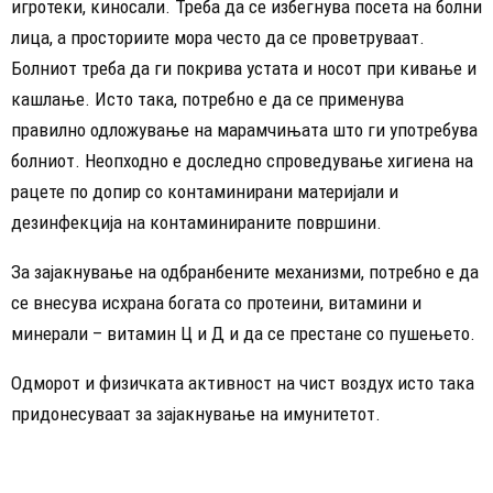
игротеки, киносали. Треба да се избегнува посета на болни
лица, а просториите мора често да се проветруваат.
Болниот треба да ги покрива устата и носот при кивање и
кашлање. Исто така, потребно е да се применува
правилно одложување на марамчињата што ги употребува
болниот. Неопходно е доследно спроведување хигиена на
рацете по допир со контаминирани материјали и
дезинфекција на контаминираните површини.
За зајакнување на одбранбените механизми, потребно е да
се внесува исхрана богата со протеини, витамини и
минерали – витамин Ц и Д и да се престане со пушењето.
Одморот и физичката активност на чист воздух исто така
придонесуваат за зајакнување на имунитетот.