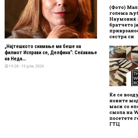
(Фото) Мал
голема љу
Наумовиќ 
братчето ј
приврзано
сестра си
„Најтешкото снимање ми беше на
филмот Исправи се, Делфина“: Сеќавање
на Неда...
19:28 - 15 јули, 2026
Ќе се воод
новите мод
маси со е
смола на W
посетете г
ГТЦ