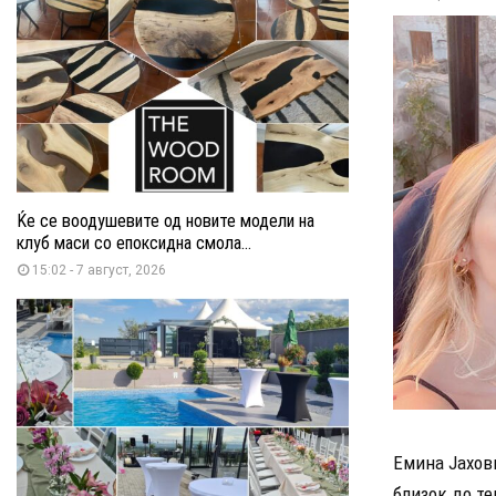
Ќе се воодушевите од новите модели на
клуб маси со епоксидна смола...
15:02 - 7 август, 2026
Емина Јахови
близок до те