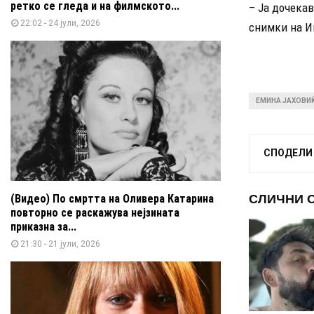
ретко се гледа и на филмското...
– Ја дочекав
22:02 - 24 јули, 2026
снимки на И
ЕМИНА ЈАХОВИ
СПОДЕЛИ
СЛИЧНИ 
(Видео) По смртта на Оливера Катарина
повторно се раскажува нејзината
приказна за...
21:30 - 21 јули, 2026