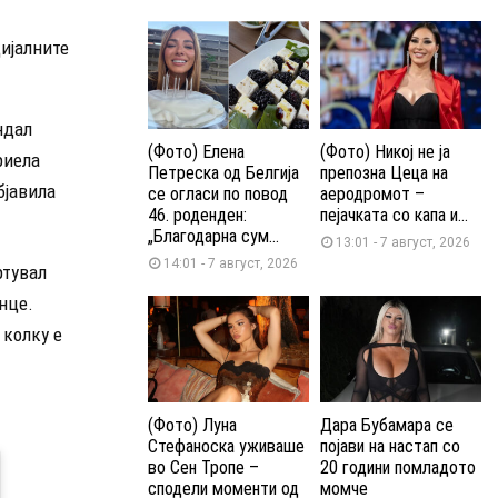
цијалните
ндал
(Фото) Елена
(Фото) Никој не ја
риела
Петреска од Белгија
препозна Цеца на
бјавила
се огласи по повод
аеродромот –
46. роденден:
пејачката со капа и...
„Благодарна сум...
13:01 - 7 август, 2026
14:01 - 7 август, 2026
ртувал
нце.
 колку е
(Фото) Луна
Дара Бубамара се
Стефаноска уживаше
појави на настап со
во Сен Тропе –
20 години помладото
сподели моменти од
момче