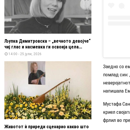
Љупка Димитровска – „вечното девојче“
чиј глас и насмевка ги освоија цела...
14:00 - 25 јули, 2026
Заедно со ем
помлад син: 
неверојатнот
напишала Ем
Мустафа Санд
криел својат
фрлил во пре
Животот ѝ приреди сценарио какво што