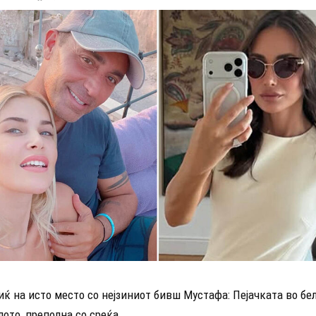
ќ на исто место со нејзиниот бивш Мустафа: Пејачката во бе
лото, преполна со среќа