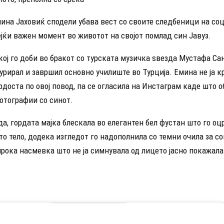
ина Јаховиќ сподели убава вест со своите следбеници на со
јќи важен момент во животот на својот помлад син Јавуз.
кој го доби во бракот со турската музичка ѕвезда Мустафа Са
рирал и завршил основно училиште во Турција. Емина не ја к
рдоста по овој повод, па се огласила на Инстаграм каде што о
отографии со синот.
да, гордата мајка блескала во елегантен бел фустан што го оц
то тело, додека изгледот го надополнила со темни очила за со
рока насмевка што не ја симнувала од лицето јасно покажала