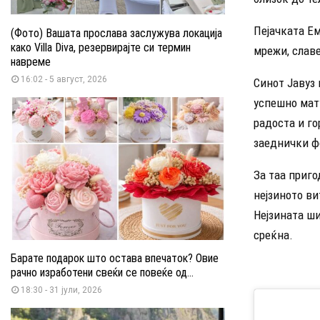
Пејачката Ем
(Фото) Вашата прослава заслужува локација
како Villa Diva, резервирајте си термин
мрежи, славе
навреме
16:02 - 5 август, 2026
Синот Јавуз 
успешно мату
радоста и го
заеднички ф
За таа приго
нејзиното ви
Нејзината ши
среќна.
Барате подарок што остава впечаток? Овие
рачно изработени свеќи се повеќе од...
18:30 - 31 јули, 2026