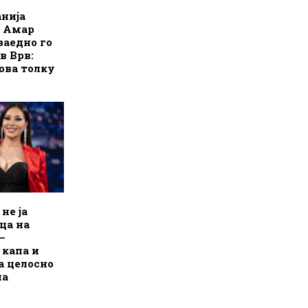
анија
и Амар
аедно го
в Врв:
ова толку
не ја
ца на
–
 капа и
а целосно
на