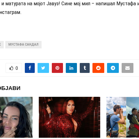
 и матурата на мојот Јавуз! Сине мој мил – напишал Мустафа 
нстаграм.
Ќ
МУСТАФА САНДАЛ
0
ОБЈАВИ