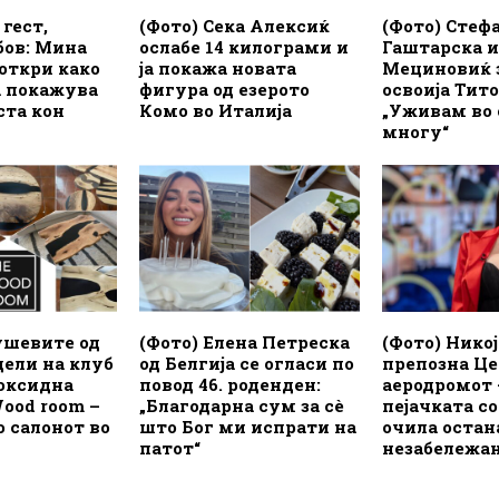
 гест,
(Фото) Сека Алексиќ
(Фото) Стеф
бов: Мина
ослабе 14 килограми и
Гаштарска 
откри како
ја покажа новата
Мециновиќ з
а покажува
фигура од езерото
освоија Тито
ста кон
Комо во Италија
„Уживам во 
многу“
ушевите од
(Фото) Елена Петреска
(Фото) Никој 
ели на клуб
од Белгија се огласи по
препозна Це
поксидна
повод 46. роденден:
аеродромот 
ood room –
„Благодарна сум за сè
пејачката со
о салонот во
што Бог ми испрати на
очила остан
патот“
незабележа