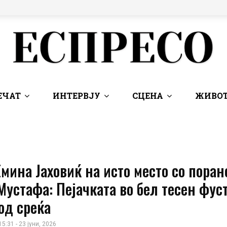
ЕЧАТ
ИНТЕРВЈУ
СЦЕНА
ЖИВОТ
Емина Јаховиќ на исто место со пора
Мустафа: Пејачката во бел тесен фус
од среќа
15:31 - 23 јуни, 2026