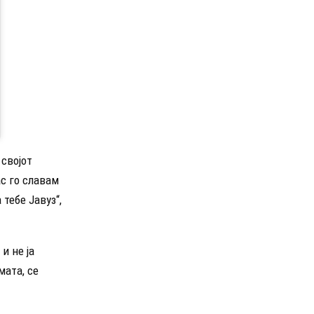
својот
ас го славам
тебе Јавуз“,
и не ја
мата, се