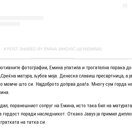
A POST SHARED BY EMINA JAHOVIC (@YAEMINA)
отивните фотографии, Емина упатила и трогателна порака до 
„Среќна матура, љубов моја. Денеска славиш пресвртница, а ј
о момче што си. Најдоброто допрва доаѓа. Многу сум горда на 
ина.
ал, поранешниот сопруг на Емина, исто така бил на матурата 
а гордост поради наследникот. Откако Јавуз ја примил дипло
гратката на татка си.