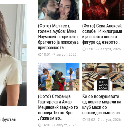
(Фото) Мал гест,
(Фото) Сека Алексиќ
голема љубов: Мина
ослабе 14 килограми
Наумовиќ откри како
и ја покажа новата
братчето ја покажува
фигура од езерото...
приврзаноста...
17:01 - 7 август, 2026
18:01 - 7 август, 2026
(Фото) Стефанија
Ќе се воодушевите
Гаштарска и Амар
од новите модели на
Мециновиќ заедно го
клуб маси со
освоија Титов Врв:
епоксидна смола на...
„Уживам во...
л фустан
15:02 - 7 август, 2026
16:01 - 7 август, 2026