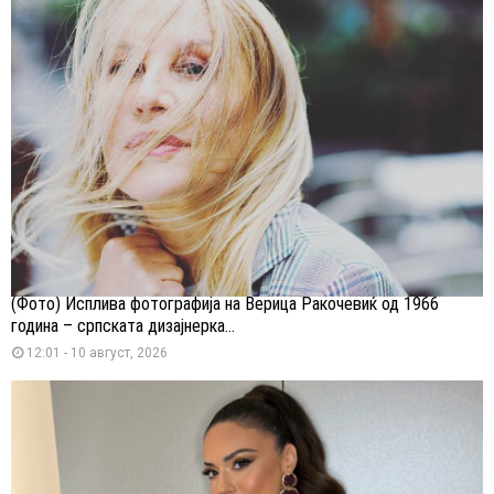
(Фото) Исплива фотографија на Верица Ракочевиќ од 1966
година – српската дизајнерка...
12:01 - 10 август, 2026