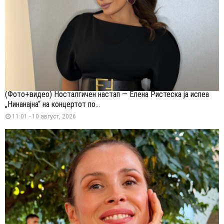
(Фото+видео) Носталгичен настап — Елена Ристеска ја испеа
„Нинанајна“ на концертот по...
11:01 - 10 август, 2026