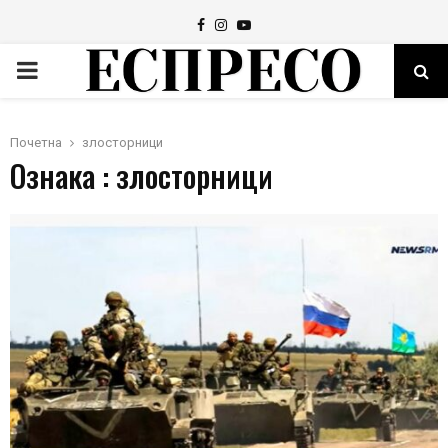
Facebook
Instagram
Youtube
PRIMARY
MENU
Почетна
злосторници
Ознака : злосторници