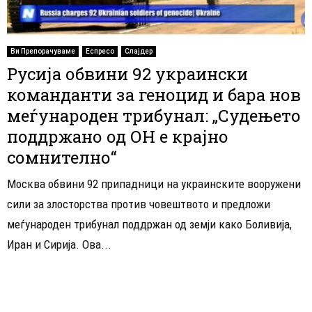
Ви Препорачуваме
Еспресо
Слајдер
Русија обвини 92 украински
команданти за геноцид и бара нов
меѓународен трибунал: „Судењето
поддржано од ОН е крајно
сомнително“
Москва обвини 92 припадници на украинските вооружени
сили за злосторства против човештвото и предложи
меѓународен трибунал поддржан од земји како Боливија,
Иран и Сирија. Ова...