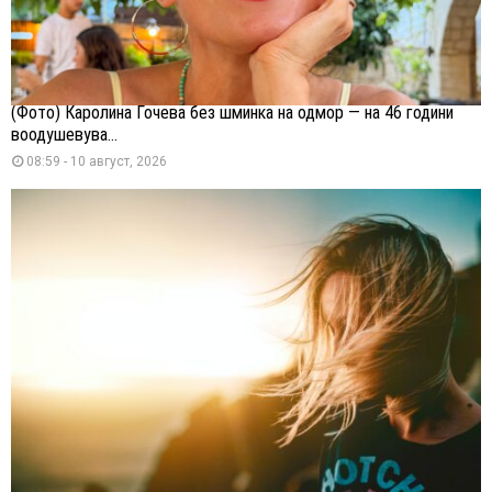
(Фото) Каролина Гочева без шминка на одмор — на 46 години
воодушевува...
08:59 - 10 август, 2026