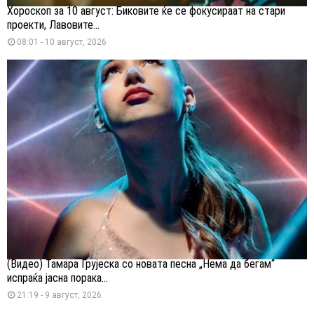
Хороскоп за 10 август: Биковите ќе се фокусираат на стари
проекти, Лавовите...
08:01 - 10 август, 2026
(Видео) Тамара Грујеска со новата песна „Нема да бегам“
испраќа јасна порака...
21:19 - 9 август, 2026