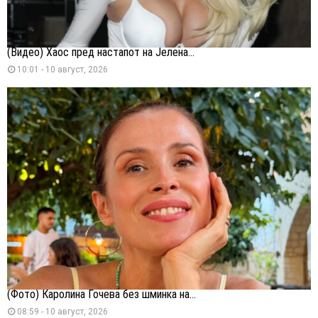
(Видео) Хаос пред настапот на Јелена...
10:01 - 10 август, 2026
(Фото) Каролина Гочева без шминка на...
08:59 - 10 август, 2026