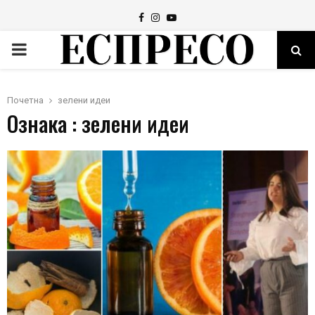
Facebook
Instagram
Youtube
PRIMARY
MENU
Почетна
зелени идеи
Ознака : зелени идеи