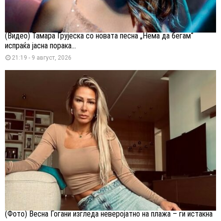
(Видео) Тамара Грујеска со новата песна „Нема да бегам“
испраќа јасна порака...
21:19 - 9 август, 2026
(Фото) Весна Ѓогани изгледа неверојатно на плажа – ги истакна