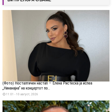
(Фото) Носталгичен настап — Елена Ристеска ја испеа
„Нинанајна“ на концертот по...
11:01 - 10 август, 2026