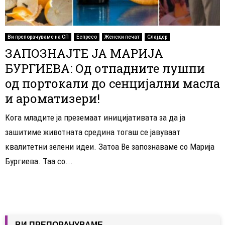
Ви препорачуваме на СП
Еспресо
Женски печат
Слајдер
ЗАПОЗНАЈТЕ ЈА МАРИЈА
БУРГИЕВА: Од отпадните лушпи
од портокали до сенцијални масла
и ароматизери!
Кога младите ја преземаат иницијативата за да ја
зашитиме животната средина тогаш се јавуваат
квалитетни зелени идеи. Затоа Ве запознаваме со Марија
Бургиева. Таа со...
ВИ ПРЕПОРАЧУВАМЕ