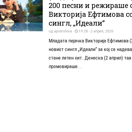
200 песни и режираше 
Викторија Ефтимова с
сингл, „Идеали“
од
apostolova
19:28 - 2 април, 2026
Младата пејачка Викторија Ефтимова (
новиот сингл „Идеали“ за кој се надев
стане летен хит. Денеска (2 април) таа
промовираше...