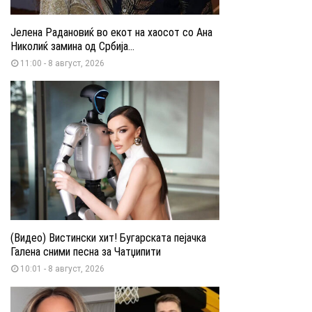
Јелена Радановиќ во екот на хаосот со Ана
Николиќ замина од Србија...
11:00 - 8 август, 2026
(Видео) Вистински хит! Бугарската пејачка
Галена сними песна за Чатџипити
10:01 - 8 август, 2026