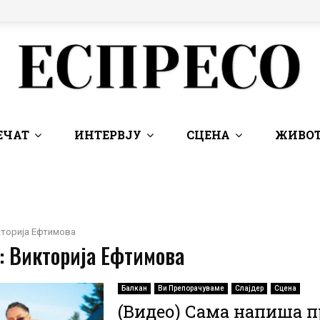
ЕЧАТ
ИНТЕРВЈУ
СЦЕНА
ЖИВОТ
кторија Ефтимова
: Викторија Ефтимова
Балкан
Ви Препорачуваме
Слајдер
Сцена
(Видео) Сама напиша п