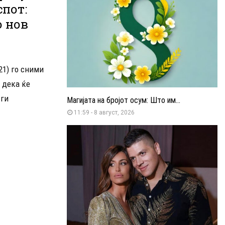
спот:
о нов
21) го сними
а дека ќе
 ги
Магијата на бројот осум: Што им...
11:59 - 8 август, 2026