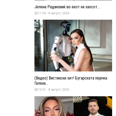
Јелена Радановиќ во екот на хаосот...
11:00 - 8 август, 2026
(Видео) Вистински хит! Бугарската пејачка
Галена...
10:01 - 8 август, 2026