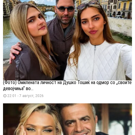
(Фото) Омилената личност на Душко Тошиќ на одмор со „своите
девојчиња“ во...
22:01 - 7 август, 2026