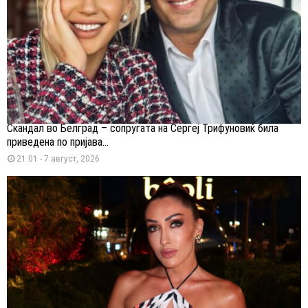
Скандал во Белград – сопругата на Сергеј Трифуновиќ била
приведена по пријава...
21:01 - 7 август, 2026