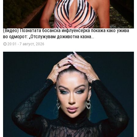
(Видео) Познатата босанска инфлуенсерка покажа како ужива
во одморот: „Отслужувам доживотна казна...
20:01 - 7 август, 2026