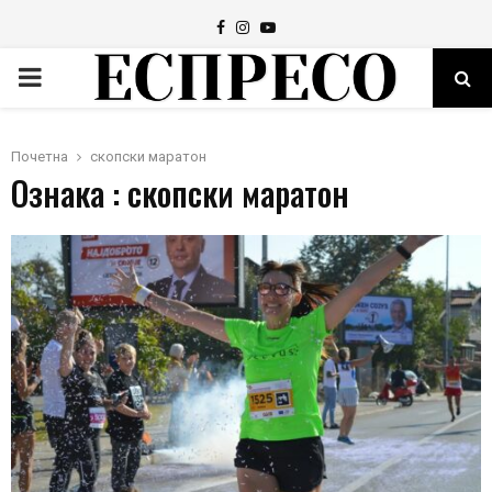
Facebook
Instagram
Youtube
PRIMARY
MENU
Почетна
скопски маратон
Ознака : скопски маратон