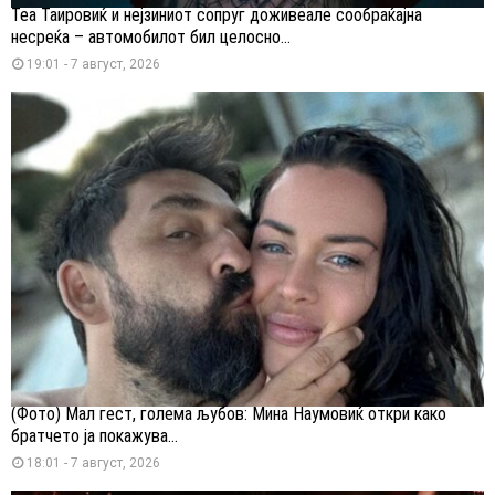
Теа Таировиќ и нејзиниот сопруг доживеале сообраќајна
несреќа – автомобилот бил целосно...
19:01 - 7 август, 2026
(Фото) Мал гест, голема љубов: Мина Наумовиќ откри како
братчето ја покажува...
18:01 - 7 август, 2026