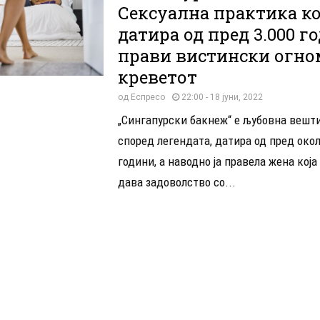
Сексуална практика ко
датира од пред 3.000 го
прави вистински огно
креветот
од
Еспресо
22:00 - 18 јуни, 2022
„Сингапурски бакнеж“ е љубовна вешти
според легендата, датира од пред окол
години, а наводно ја правела жена која
дава задоволство со...