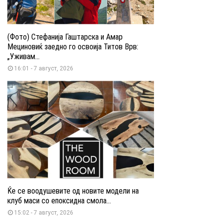
(Фото) Стефанија Гаштарска и Амар
Мециновиќ заедно го освоија Титов Врв:
„Уживам...
16:01 - 7 август, 2026
Ќе се воодушевите од новите модели на
клуб маси со епоксидна смола...
15:02 - 7 август, 2026