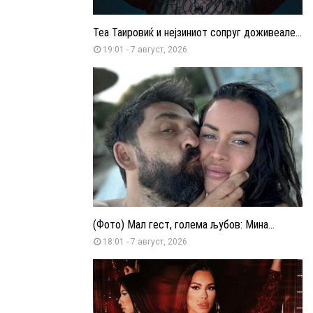
Теа Таировиќ и нејзиниот сопруг доживеале...
19:01 - 7 август, 2026
(Фото) Мал гест, голема љубов: Мина...
18:01 - 7 август, 2026