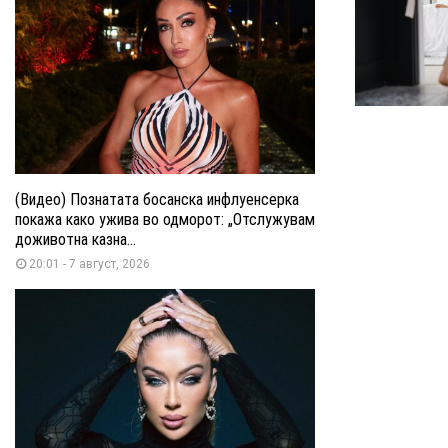
(Видео) Познатата босанска инфлуенсерка
покажа како ужива во одморот: „Отслужувам
доживотна казна...
20:01 - 7 август, 2026