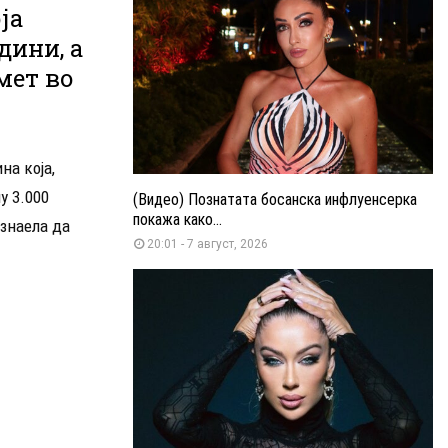
ја
дини, а
мет во
на која,
у 3.000
(Видео) Познатата босанска инфлуенсерка
покажа како...
 знаела да
20:01 - 7 август, 2026