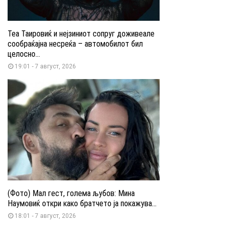
Теа Таировиќ и нејзиниот сопруг доживеале
сообраќајна несреќа – автомобилот бил
целосно...
19:01 - 7 август, 2026
(Фото) Мал гест, голема љубов: Мина
Наумовиќ откри како братчето ја покажува...
18:01 - 7 август, 2026