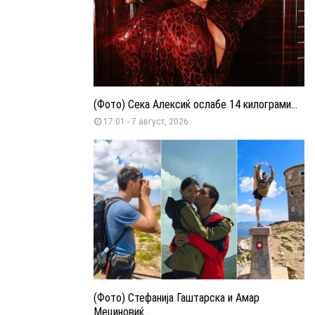
(Фото) Сека Алексиќ ослабе 14 килограми...
17:01 - 7 август, 2026
(Фото) Стефанија Гаштарска и Амар
Мециновиќ...