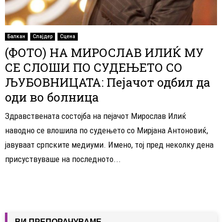
Балкан
Слајдер
Сцена
(ФОТО) НА МИРОСЛАВ ИЛИЌ МУ
СЕ СЛОШИ ПО СУДЕЊЕТО СО
ЉУБОВНИЦАТА: Пејачот одбил да
оди во болница
Здравствената состојба на пејачот Мирослав Илиќ
наводно се влошила по судењето со Мирјана Антоновиќ,
јавуваат српските медиуми. Имено, тој пред неколку дена
присуствуваше на последното...
ВИ ПРЕПОРАЧУВАМЕ