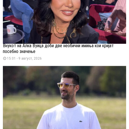
Внукот на Алка Вуица доби две необични имиња кои кријат
посебно значење
15:01 - 9 август, 2026