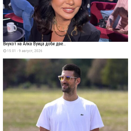
Внукот на Алка Вуица доби две...
15:01 - 9 август, 2026