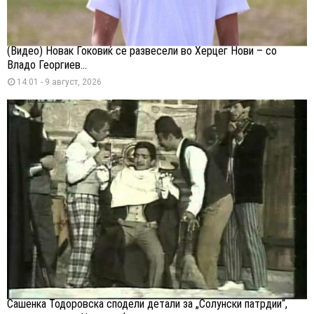
(Видео) Новак Ѓоковиќ се развесели во Херцег Нови – со
Владо Георгиев...
14:01 - 9 август, 2026
Сашенка Тодоровска сподели детали за „Солунски патрдии“,