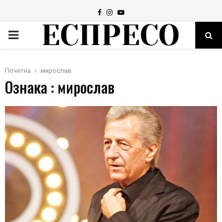
Facebook
Instagram
Youtube
PRIMARY
MENU
Почетна
мирослав
Ознака : мирослав