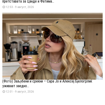
претставата за Цанде и Фатима...
12:53 - 9 август, 2026
(Фото) Заљубени и среќни – Сара Јо и Алексеј Бјелогрлиќ
уживаат заедно...
12:01 - 9 август, 2026