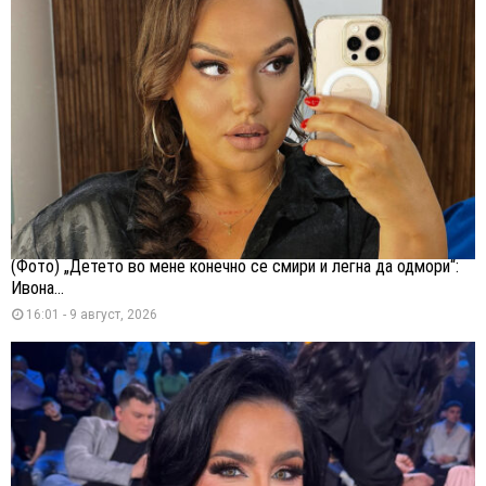
(Фото) „Детето во мене конечно се смири и легна да одмори“:
Ивона...
16:01 - 9 август, 2026