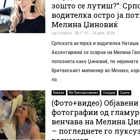
зошто се лутиш?“: Срп
водителка остро ја по
Мелина Џиновиќ
од
Еспресо
17:01 - 24 јуни, 2026
Српската актерка и водителка Наташа
Аксентијевиќ се осврна на Мелина Гал
попозната како Џиновиќ, по нејзината
британскиот милионер во Монако, кој
по...
Балкан
Ви Препорачуваме
Слајдер
Сцена
(Фото+видео) Објавени
фотографии од гламур
венчава на Мелина Џи
– погледнете го луксу