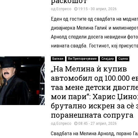
раскошот
од
Еспресо
19:15 - 30 април, 2026
Еден од гостите од свадбата на модна
дизајнерка Мелина Галиќ и милионеро
Арнолд сподели досега невидени фото
нивната свадба. Гостинот, кој присуств
Балкан
Ви Препорачуваме
Слајдер
Сцена
„На Мелина ѝ купив
автомобил од 100.000 ев
таа мене детски двогле
мои пари“: Харис Џин
брутално искрен за сè 
поранешната сопруга
од
Еспресо
08:45 - 27 април, 2026
Свадбата на Мелина Арнолд, порано Га