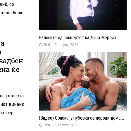
виќ, со
онако беше
Балоните од концертот на Дино Мерлин...
на
20:01 - 5 август, 2026
ѝ
вадбен
ена ќе
во јавноста
тиот викенд
артнер
(Видео) Српска јутјуберка се породи дома,...
19:01 - 5 август, 2026