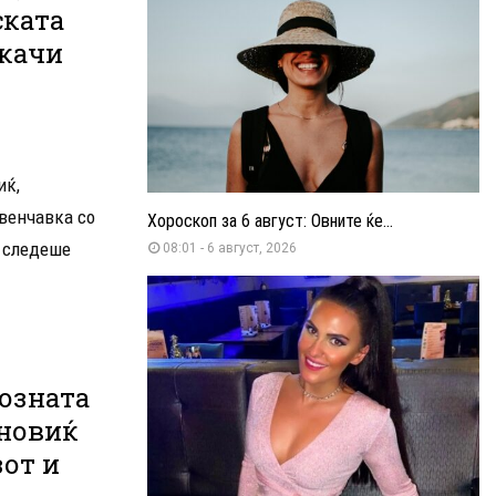
ската
ткачи
иќ,
 венчавка со
Хороскоп за 6 август: Овните ќе...
а следеше
08:01 - 6 август, 2026
озната
новиќ
зот и