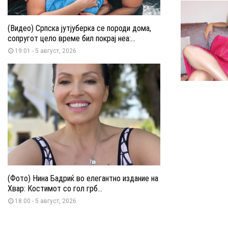
(Видео) Српска јутјуберка се породи дома,
сопругот цело време бил покрај неа:...
19:01 - 5 август, 2026
(Фото) Нина Бадриќ во елегантно издание на
Хвар: Костимот со гол грб...
18:00 - 5 август, 2026