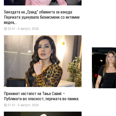
Ѕвездата на „Гранд“ обвинета за изнуда:
Пејачката уценувала бизнисмени со интимни
видеа,...
22:01 - 5 август, 2026
Прекинат настапот на Тања Савиќ –
Публиката во опасност, пејачката во паника
21:01 - 5 август, 2026