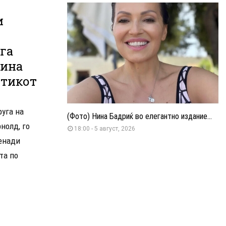
и
ега
лина
утикот
уга на
(Фото) Нина Бадриќ во елегантно издание...
нолд, го
18:00 - 5 август, 2026
ненади
та по