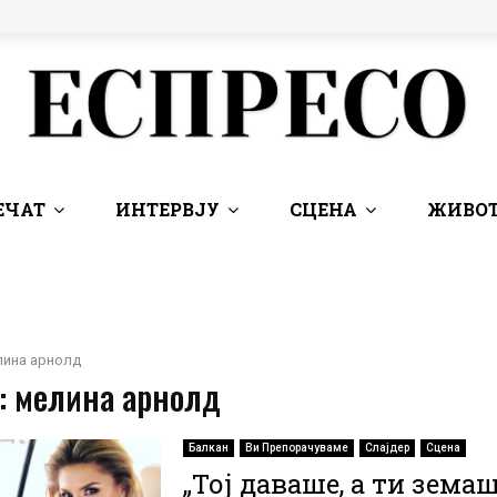
ЕЧАТ
ИНТЕРВЈУ
СЦЕНА
ЖИВОТ
лина арнолд
: мелина арнолд
Балкан
Ви Препорачуваме
Слајдер
Сцена
„Тој даваше, а ти земаш