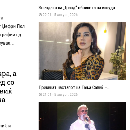
Ѕвездата на „Гранд“ обвинета за изнуда:...
22:01 - 5 август, 2026
та
т Џефри Пол
графии од
увал...
ра, а
д со
Прекинат настапот на Тања Савиќ –...
овиќ
21:01 - 5 август, 2026
за
лиќ и