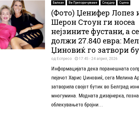
Балкан
Ви Препорачуваме
Слајдер
Сцена
(Фото) Џенифер Лопез 
Шерон Стоун ги носеа
нејзините фустани, а с
должи 27.840 евра: Ме
Џиновиќ го затвори б
од
Еспресо
17:45 - 24 април, 2026
Информацијата дека поранешната сопр
пејачот Харис Џиновиќ, сега Мелина Ар
затворила својот бутик во Белград из
многумина. Модната дизајнерка, позна
облекувањето бројни...