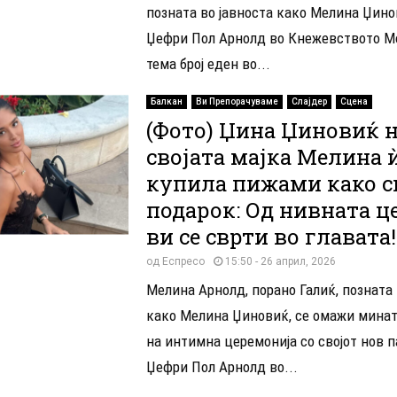
позната во јавноста како Мелина Џино
Џефри Пол Арнолд во Кнежевството М
тема број еден во...
Балкан
Ви Препорачуваме
Слајдер
Сцена
(Фото) Џина Џиновиќ 
својата мајка Мелина 
купила пижами како с
подарок: Од нивната ц
ви се сврти во главата!
од
Еспресо
15:50 - 26 април, 2026
Мелина Арнолд, порано Галиќ, позната 
како Мелина Џиновиќ, се омажи мина
на интимна церемонија со својот нов п
Џефри Пол Арнолд во...