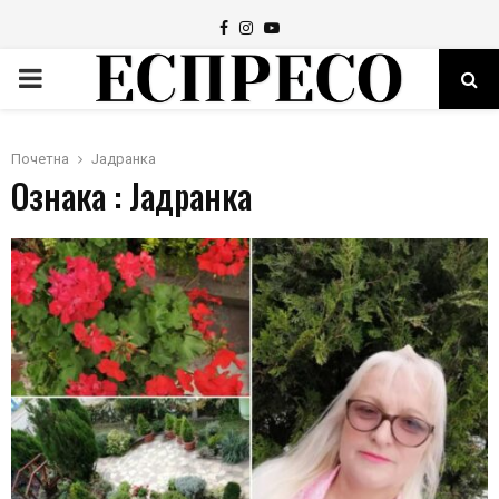
Facebook
Instagram
Youtube
PRIMARY
MENU
Почетна
Јадранка
Ознака : Јадранка