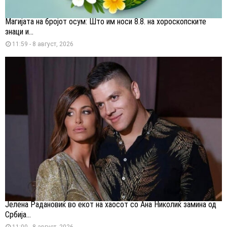
Магијата на бројот осум: Што им носи 8.8. на хороскопските
знаци и...
11:59 - 8 август, 2026
Јелена Радановиќ во екот на хаосот со Ана Николиќ замина од
Србија...
11:00 - 8 август, 2026