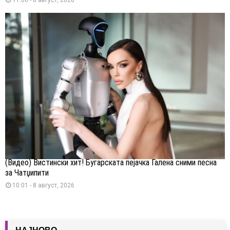
(Видео) Вистински хит! Бугарската пејачка Галена сними песна
за Чатџипити
10:01 - 8 август, 2026