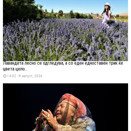
Лавандата лесно се одгледува, а со еден едноставен трик ќе
цвета цело...
14:02 - 8 август, 2026