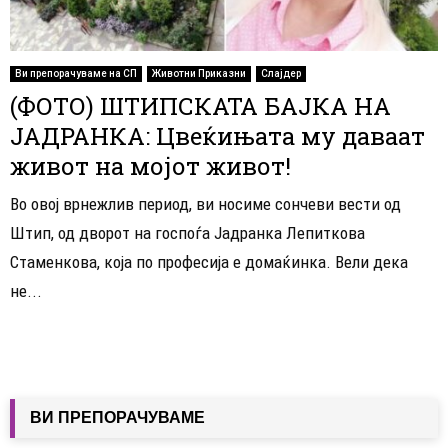
Ви препорачуваме на СП
Животни Приказни
Слајдер
(ФОТО) ШТИПСКАТА БАЈКА НА
ЈАДРАНКА: Цвеќињата му даваат
живот на мојот живот!
Во овој врнежлив период, ви носиме сончеви вести од
Штип, од дворот на госпоѓа Јадранка Лепиткова
Стаменкова, која по професија е домаќинка. Вели дека
не...
ВИ ПРЕПОРАЧУВАМЕ