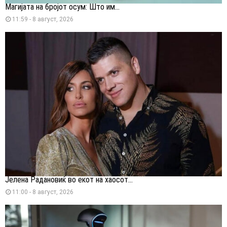
Магијата на бројот осум: Што им...
11:59 - 8 август, 2026
Јелена Радановиќ во екот на хаосот...
11:00 - 8 август, 2026