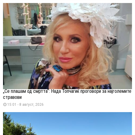
„Се плашам од смртта“: Нада Топчагиќ проговори за најголемите
стравови
15:01 - 8 август, 2026