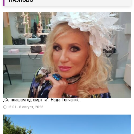
НАЈНОВО
„Се плашам од смртта“: Нада Топчагиќ...
15:01 - 8 август, 2026