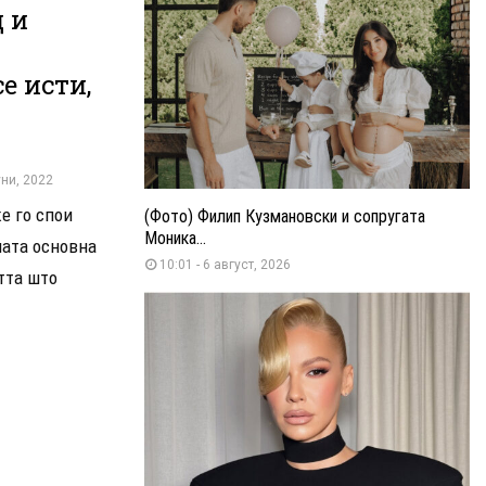
 и
е исти,
уни, 2022
е го спои
(Фото) Филип Кузмановски и сопругата
Моника...
ната основна
10:01 - 6 август, 2026
тта што