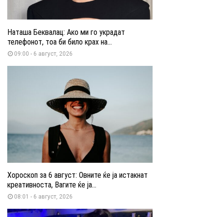
Наташа Беквалац: Ако ми го украдат
телефонот, тоа би било крах на...
09:00 - 6 август, 2026
Хороскоп за 6 август: Овните ќе ја истакнат
креативноста, Вагите ќе ја...
08:01 - 6 август, 2026