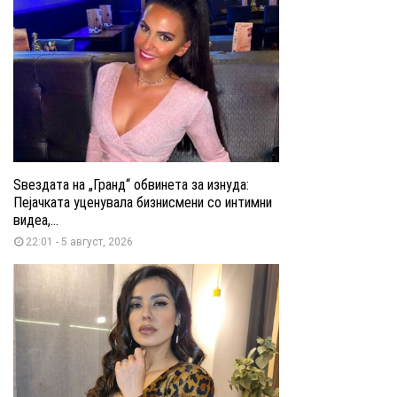
Ѕвездата на „Гранд“ обвинета за изнуда:
Пејачката уценувала бизнисмени со интимни
видеа,...
22:01 - 5 август, 2026