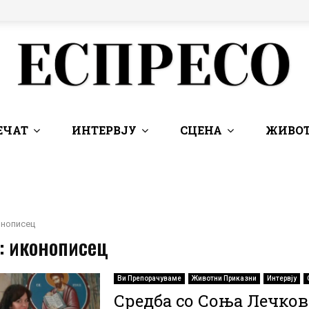
ЕЧАТ
ИНТЕРВЈУ
СЦЕНА
ЖИВОТ
онописец
: иконописец
Ви Препорачуваме
Животни Приказни
Интервју
Средба со Соња Лечков