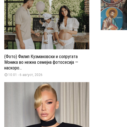
(Фото) Филип Кузмановски и сопругата
Моника во нежна семејна фотосесија —
наскоро...
10:01 - 6 август, 2026