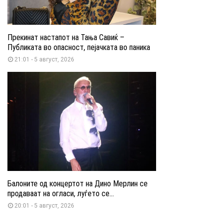
Прекинат настапот на Тања Савиќ –
Публиката во опасност, пејачката во паника
21:01 - 5 август, 2026
Балоните од концертот на Дино Мерлин се
продаваат на огласи, луѓето се...
20:01 - 5 август, 2026