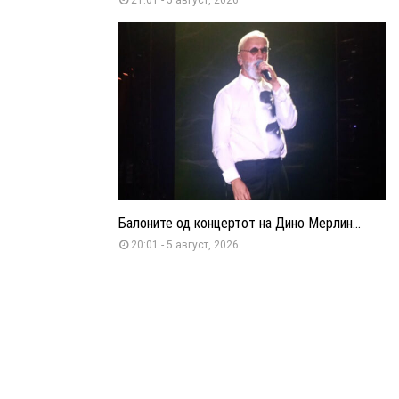
Балоните од концертот на Дино Мерлин...
20:01 - 5 август, 2026