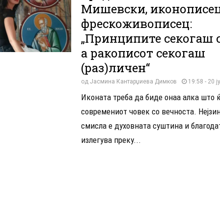
Мишевски, иконописец
фрескоживописец:
„Принципите секогаш с
а ракописот секогаш
(раз)личен“
од
Јасмина Кантарџиева Димков
19:58 - 20 ј
Иконата треба да биде онаа алка што ќ
современиот човек со вечноста. Нејзи
смисла е духовната суштина и благода
излегува преку...