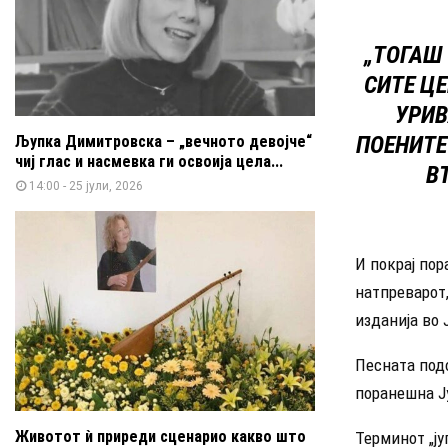
„ТОГАШ
СИТЕ ЦЕ
УРИВ
ПОЕНИТЕ 
Љупка Димитровска – „вечното девојче“
чиј глас и насмевка ги освоија цела...
В
14:00 - 25 јули, 2026
И покрај пор
натпреварот,
изданија во 
Песната подо
поранешна Ј
Животот ѝ приреди сценарио какво што
Терминот „ју