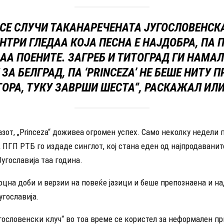
 СЕ СЛУЧИ ТАКАНАРЕЧЕНАТА ЈУГОСЛОВЕНСКА
НТРИ ГЛЕДАА КОЈА ПЕСНА Е НАЈДОБРА, ПА 
АА ПОЕНИТЕ. ЗАГРЕБ И ТИТОГРАД ГИ НАМА
ЗА БЕЛГРАД, ПА ‘PRINCEZA’ НЕ БЕШЕ НИТУ 
ТОРА, ТУКУ ЗАВРШИ ШЕСТА“, РАСКАЖАЛ ИЛИ
азот, „Princeza“ доживеа огромен успех. Само неколку недели 
 ПГП РТБ го издаде синглот, кој стана еден од најпродавани
Југославија таа година.
цна доби и верзии на повеќе јазици и беше препознаена и на
угославија.
гословенски клуч“ во тоа време се користел за неформален п