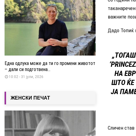
таканаречени
важните поз
Дадо Топиќ 
„ТОГАШ
‘PRINCE
Една одлука може да ти го промени животот
– дали си подготвена...
НА ЕВ
10:02 - 31 јули, 2026
ШТО ЌЕ 
ЈА ПАМ
ЖЕНСКИ ПЕЧАТ
Сличен став 