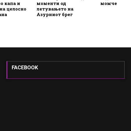
со капа и
моменти од
момче
на целосно
летувањето на
ана
Азурниот брег
FACEBOOK