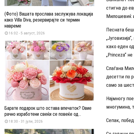
стигна до ев
(Фото) Вашата прослава заслужува локација
Милошевиќ и
како Villa Diva, резервирајте си термин
навреме
Песната беше
16:02 - 5 август, 2026
„Југовизија“
како еден од
„Princeza“ н
Слаѓана Мило
десетти по р
само за шест
Најмногу пое
многумина, т
Барате подарок што остава впечаток? Овие
рачно изработени свеќи се повеќе од...
Сепак, побед
18:30 - 31 јули, 2026
Со години по