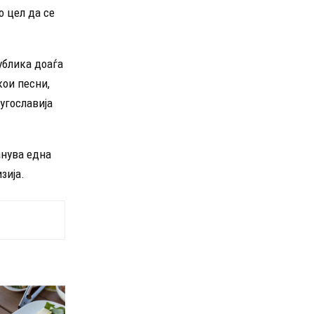
о цел да се
ублика доаѓа
кои песни,
угославија
анува една
зија.