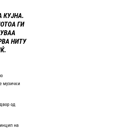
 КУЈНА.
ПОТОА ГИ
ЛУВАА
ПРВА НИТУ
Ќ.
по
те музички
двор од
ринцип на