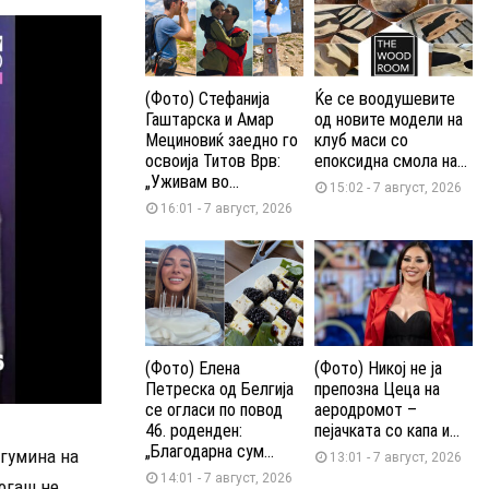
(Фото) Стефанија
Ќе се воодушевите
Гаштарска и Амар
од новите модели на
Мециновиќ заедно го
клуб маси со
освоија Титов Врв:
епоксидна смола на...
„Уживам во...
15:02 - 7 август, 2026
16:01 - 7 август, 2026
(Фото) Елена
(Фото) Никој не ја
Петреска од Белгија
препозна Цеца на
се огласи по повод
аеродромот –
46. роденден:
пејачката со капа и...
„Благодарна сум...
огумина на
13:01 - 7 август, 2026
14:01 - 7 август, 2026
огаш не