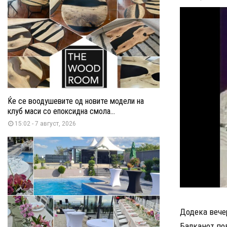
Ќе се воодушевите од новите модели на
клуб маси со епоксидна смола...
15:02 - 7 август, 2026
Додека вече
Балканот пов