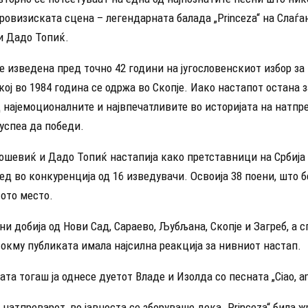
ровизиската сцена – легендарната балада „Princeza“ на Слаѓа
 Дадо Топиќ.
 изведена пред точно 42 години на југословенскиот избор за 
, кој во 1984 година се одржа во Скопје. Иако настапот остана
 најемоционалните и највпечатливите во историјата на натпр
е успеа да победи.
шевиќ и Дадо Топиќ настапија како претставници на Србија и
ед во конкуренција од 16 изведувачи. Освоија 38 поени, што 
ото место.
ни добија од Нови Сад, Сараево, Љубљана, Скопје и Загреб, а 
окму публиката имала најсилна реакција за нивниот настап.
ата тогаш ја однесе дуетот Владе и Изолда со песната „Ciao, a
 натпреварот, во јавноста се зборуваше дека „Princeza“ била ж