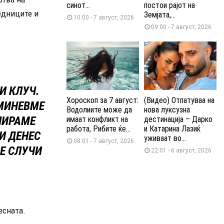
синот...
постои рајот на
едниците и
Земјата,...
10:00 - 7 август, 2026
09:00 - 7 август, 2026
И КЛУЧ.
Хороскоп за 7 август:
(Видео) Отпатуваа на
АМИНЕВМЕ
Водолиите може да
нова луксузна
ЛИРАМЕ
имаат конфликт на
дестинација – Дарко
работа, Рибите ќе...
и Катарина Лазиќ
 И ДЕНЕС
уживаат во...
08:01 - 7 август, 2026
Е СЛУЧИ
22:01 - 6 август, 2026
есната.