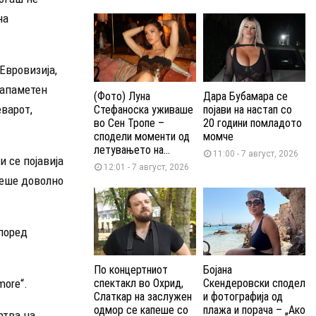
на
Евровизија,
 запаметен
(Фото) Луна
Дара Бубамара се
еварот,
Стефаноска уживаше
појави на настап со
во Сен Тропе –
20 години помладото
сподели моменти од
момче
летувањето на...
11:00 - 7 август, 2026
 се појавија
12:01 - 7 август, 2026
беше доволно
според
По концертниот
Бојана
more“.
спектакл во Охрид,
Скендеровски сподел
Слаткар на заслужен
и фотографија од
одмор се капеше со
плажа и порача – „Ако
ртва на