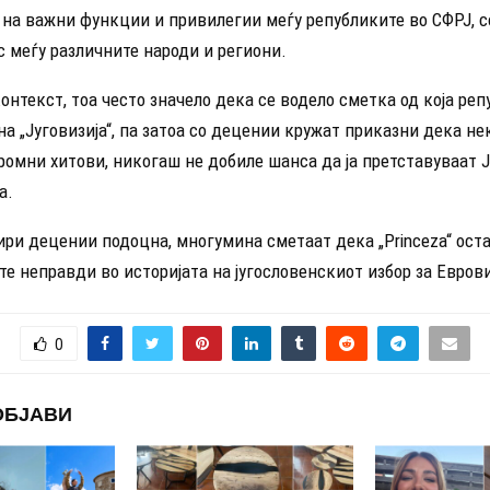
на важни функции и привилегии меѓу републиките во СФРЈ, с
 меѓу различните народи и региони.
онтекст, тоа често значело дека се водело сметка од која реп
а „Југовизија“, па затоа со децении кружат приказни дека не
ромни хитови, никогаш не добиле шанса да ја претставуваат Ј
а.
ири децении подоцна, многумина сметаат дека „Princeza“ ост
те неправди во историјата на југословенскиот избор за Еврови
0
ОБЈАВИ