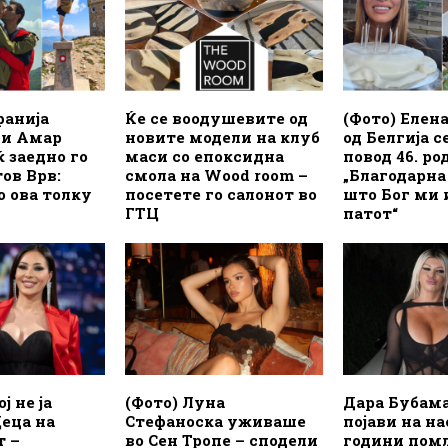
фанија
Ќе се воодушевите од
(Фото) Елен
 и Амар
новите модели на клуб
од Белгија с
 заедно го
маси со епоксидна
повод 46. ро
тов Врв:
смола на Wood room –
„Благодарна
 ова толку
посетете го салонот во
што Бог ми 
ГТЦ
патот“
ј не ја
(Фото) Луна
Дара Бубама
еца на
Стефаноска уживаше
појави на на
т –
во Сен Тропе – сподели
години пом