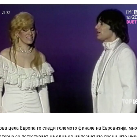
рва цела Европа го следи големото финале на Евровизија, мн
торно се потсетуваат на една од најпознатите песни што ник