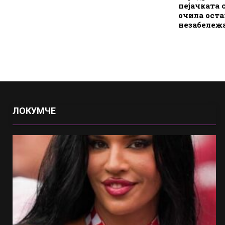
пејачката 
очила оста
незабележ
ЛОКУМЧЕ