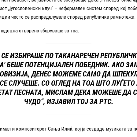
от „југословенски клуч“ – неформален систем според кој поб
иции често се распределувале според републичка рамнотежа.
подоцна отворено зборуваше за тоа.
 СЕ ИЗБИРАШЕ ПО ТАКАНАРЕЧЕН РЕПУБЛИЧК
ZA’ БЕШЕ ПОТЕНЦИЈАЛЕН ПОБЕДНИК. АКО З
РОВИЗИЈА, ДЕНЕС МОЖЕМЕ САМО ДА ШПЕКУ
СЕ СЛУЧЕШЕ. СО ОГЛЕД НА ТОА ШТО ЛУЃЕТО
ЕТАТ ПЕСНАТА, МИСЛАМ ДЕКА МОЖЕШЕ ДА С
ЧУДО“, ИЗЈАВИЛ ТОЈ ЗА РТС.
имал и композиторот Сања Илиќ, кој ја создаде музиката за п