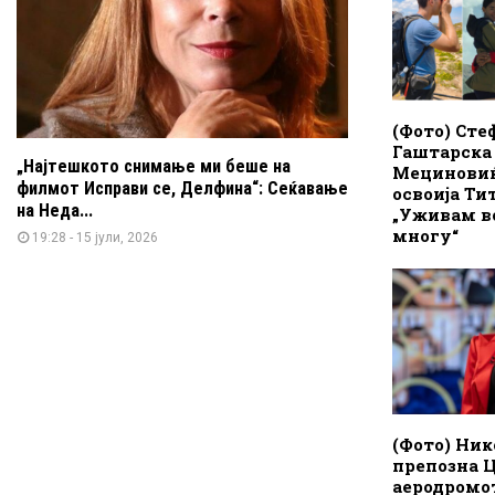
(Фото) Сте
Гаштарска
„Најтешкото снимање ми беше на
Мециновиќ
филмот Исправи се, Делфина“: Сеќавање
освоија Ти
на Неда...
„Уживам во
многу“
19:28 - 15 јули, 2026
(Фото) Нико
препозна Ц
аеродромо