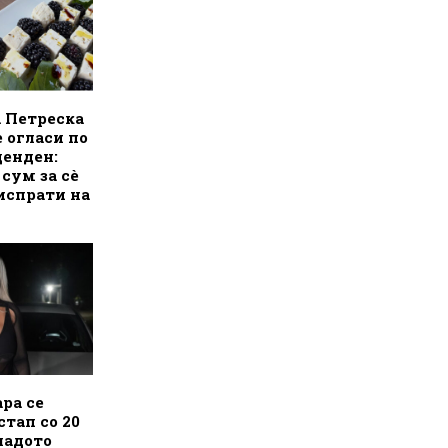
а Петреска
е огласи по
денден:
 сум за сè
испрати на
ра се
стап со 20
ладото