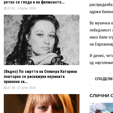
ретко се гледа и на филмското...
распределба 
22:02 - 24 јули, 2026
одржи баланс
Во музички к
победникот н
иако биле ог
на Евровизиј
И денес, чет
од најголеми
(Видео) По смртта на Оливера Катарина
повторно се раскажува нејзината
СПОДЕЛИ
приказна за...
21:30 - 21 јули, 2026
СЛИЧНИ 