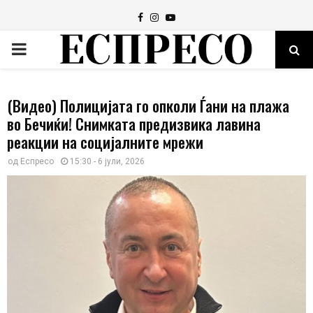
Facebook
Instagram
Youtube
PRIMARY
MENU
(Видео) Полицијата го опколи Ѓани на плажа
во Бечиќи! Снимката предизвика лавина
реакции на социјалните мрежи
од
Еспресо
15:30 - 6 јули, 2026