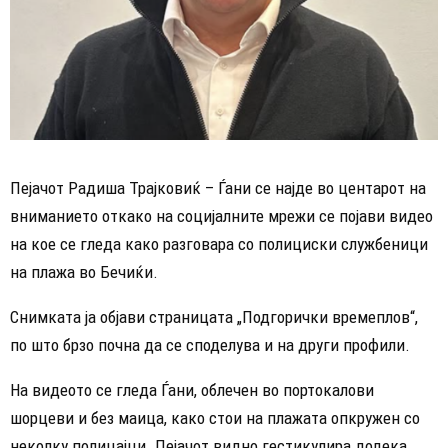
Пејачот Радиша Трајковиќ – Ѓани се најде во центарот на
вниманието откако на социјалните мрежи се појави видео
на кое се гледа како разговара со полициски службеници
на плажа во Бечиќи.
Снимката ја објави страницата „Подгорички времеплов“,
по што брзо почна да се споделува и на други профили.
На видеото се гледа Ѓани, облечен во портокалови
шорцеви и без маица, како стои на плажата опкружен со
неколку полицајци. Пејачот видно гестикулира додека