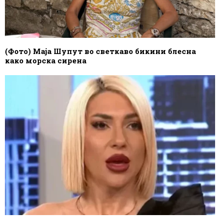
(Фото) Маја Шупут во светкаво бикини блесна
како морска сирена