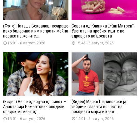
(Фото) Наташа Беквалац позираше
Совети од Клиника „Жан Митрев“:
како балерина и им испрати моќна
Улогата на пробиотиците во
порака на жените:...
здравјето на цревата
16:01 - 6 август, 2026
15:45 - 6 август, 2026
(Видео) Не се одвојува од синот –
(Видео) Марко Пејчиновски ја
Анастасија Ражнатовиќ сподели
избричи главата во чест на
сладок момент од...
покојната мајка и како...
15:01 - 6 август, 2026
14:01 - 6 август, 2026