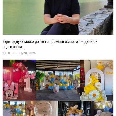
Една одлука може да ти го промени животот – дали си
подготвена...
10:02 - 31 јули, 2026