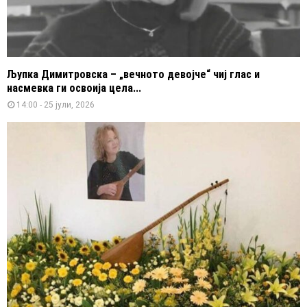
Љупка Димитровска – „вечното девојче“ чиј глас и
насмевка ги освоија цела...
14:00 - 25 јули, 2026