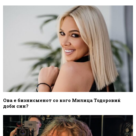
Ова е бизнисменот со кого Милица Тодоровиќ
доби син?