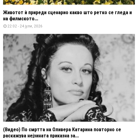
Животот ѝ приреди сценарио какво што ретко се гледа и
на филмското...
22:02 - 24 јули, 2026
(Видео) По смртта на Оливера Катарина повторно се
раскажува нејзината приказна за...