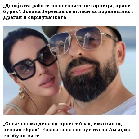
„Девојката работи во неговите пекарници, прави
бурек“: Јована Јеремиќ се огласи за поранешниот
Драган и свршувачката
„Огњен нема деца од првиот брак, има син од
вториот брак“: Изјавата на сопругата на Амиџиќ
ги збуни сите