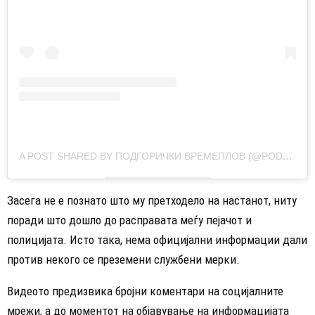
A POST SHARED BY ПОДГОРИЧКИ ВРЕМЕПЛОВ (@PODGORICKI_VREMEPLOV)
Засега не е познато што му претходело на настанот, ниту
поради што дошло до расправата меѓу пејачот и
полицијата. Исто така, нема официјални информации дали
против некого се преземени службени мерки.
Видеото предизвика бројни коментари на социјалните
мрежи, а до моментот на објавување на информацијата