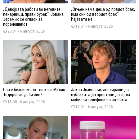
„Девојката работи во неговите
„Огњен нема деца од првиот брак,
пекарници, прави бурек“: Јована
има син од вториот брак“:
Јеремиќ се огласи за
Изјавата на...
поранешниот...
19:01 - 6 август, 2026
20:01 - 6 август, 2026
Ова е бизнисменот со кого Милица
Јаков Јозиновиќ апелираше до
Тодоровиќ доби син?
публиката да престане да фрла
мобилни телефони на сцената
18:00 - 6 август, 2026
17:01 - 6 август, 2026