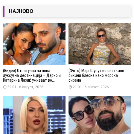
НАЈНОВО
(Видео) Отпатуваа на нова
(Фото) Маја Шупут во светкаво
луксузна дестинација – Дарко и
бикини блесна како морска
Катарина Лазиќ уживаат во...
сирена
22:01 - 6 август, 2026
21:01 - 6 август, 2026