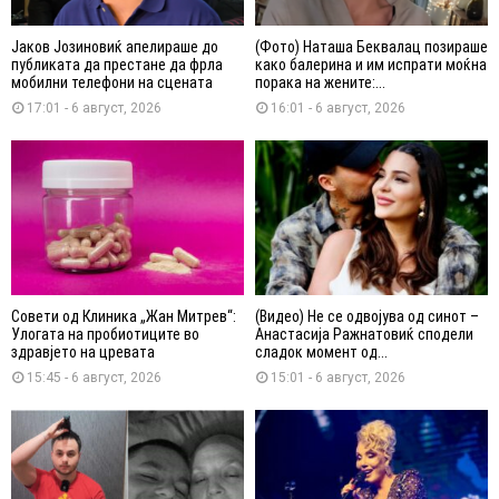
Јаков Јозиновиќ апелираше до
(Фото) Наташа Беквалац позираше
публиката да престане да фрла
како балерина и им испрати моќна
мобилни телефони на сцената
порака на жените:...
17:01 - 6 август, 2026
16:01 - 6 август, 2026
Совети од Клиника „Жан Митрев“:
(Видео) Не се одвојува од синот –
Улогата на пробиотиците во
Анастасија Ражнатовиќ сподели
здравјето на цревата
сладок момент од...
15:45 - 6 август, 2026
15:01 - 6 август, 2026