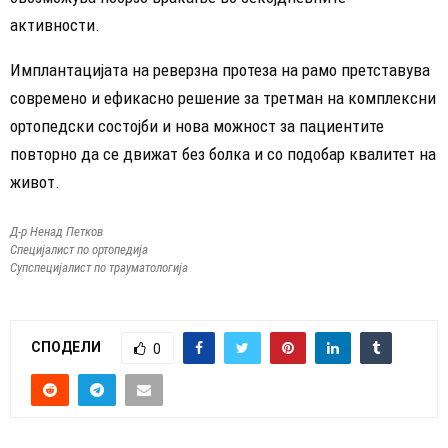
активности.
Имплантацијата на реверзна протеза на рамо претставува
современо и ефикасно решение за третман на комплексни
ортопедски состојби и нова можност за пациентите
повторно да се движат без болка и со подобар квалитет на
живот.
Д-р Ненад Петков
Специјалист по ортопедија
Супспецијалист по трауматологија
СПОДЕЛИ
0