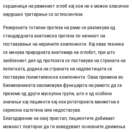
скршеници на рамениот зглоб кај кои не е можно класично
хируршко третирање со остеосинтеза.
Реверзната тотална протеза на рамо се разликува од
стандардната анатомска протеза по начинот на
поставување на нејзините компоненти. Кај оваа техника
се менува природната анатомија на зглобот, при што
заоблениот дел од протезата се поставува на страната на
лопатката, додека на страната на надлактицата се
поставува полиетиленска компонента. Оваа промена во
биомеханиката овозможува функцијата на рамото да се
преземе од други мускулни групи, што е од особено
значење кај пациенти кај кои ротаторната манжетна е
сериозно оштетена или недостасува.
Благодарение на овој пристап, пациентите добиваат
можност повторно да ги изведуваат основните движења