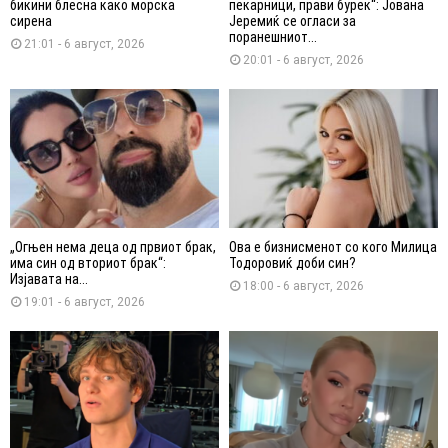
бикини блесна како морска
пекарници, прави бурек“: Јована
сирена
Јеремиќ се огласи за
поранешниот...
21:01 - 6 август, 2026
20:01 - 6 август, 2026
„Огњен нема деца од првиот брак,
Ова е бизнисменот со кого Милица
има син од вториот брак“:
Тодоровиќ доби син?
Изјавата на...
18:00 - 6 август, 2026
19:01 - 6 август, 2026