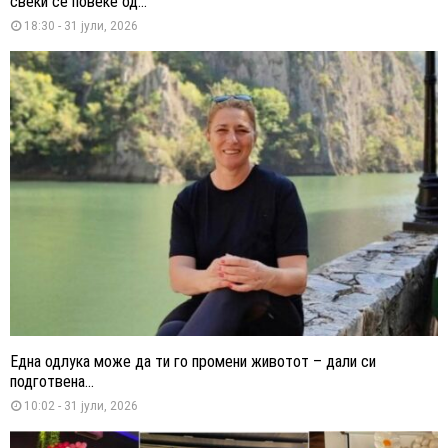
свеќи се повеќе од...
18:30 - 31 јули, 2026
Една одлука може да ти го промени животот – дали си
подготвена...
10:02 - 31 јули, 2026