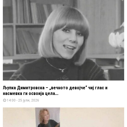
Љупка Димитровска – „вечното девојче“ чиј глас и
насмевка ги освоија цела...
14:00 - 25 јули, 2026