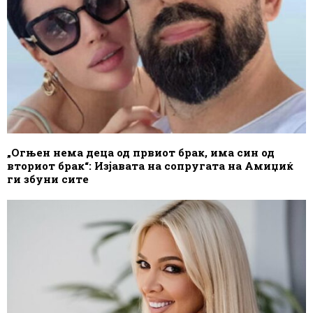
„Огњен нема деца од првиот брак, има син од
вториот брак“: Изјавата на сопругата на Амиџиќ
ги збуни сите