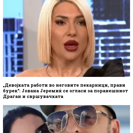
„Девојката работи во неговите пекарници, прави
бурек“: Јована Јеремиќ се огласи за поранешниот
Драган и свршувачката