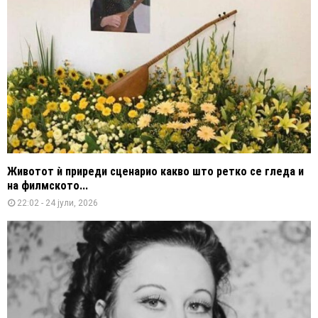
Животот ѝ приреди сценарио какво што ретко се гледа и
на филмското...
22:02 - 24 јули, 2026