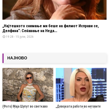
„Најтешкото снимање ми беше на филмот Исправи се,
Делфина“: Сеќавање на Неда...
19:28 - 15 јули, 2026
НАЈНОВО
(Фото) Маја Шупут во светкаво
„Девојката работи во неговите