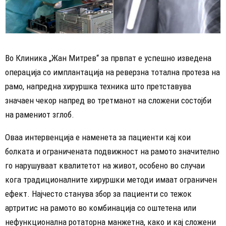
Во Клиника „Жан Митрев“ за првпат е успешно изведена
операција со имплантација на реверзна тотална протеза на
рамо, напредна хируршка техника што претставува
значаен чекор напред во третманот на сложени состојби
на рамениот зглоб.
Оваа интервенција е наменета за пациенти кај кои
болката и ограничената подвижност на рамото значително
го нарушуваат квалитетот на живот, особено во случаи
кога традиционалните хируршки методи имаат ограничен
ефект. Најчесто станува збор за пациенти со тежок
артритис на рамото во комбинација со оштетена или
нефункционална ротаторна манжетна, како и кај сложени