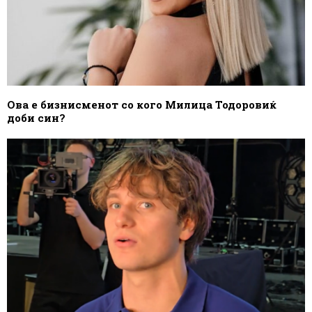
Ова е бизнисменот со кого Милица Тодоровиќ
доби син?