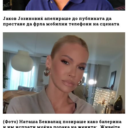
Јаков Јозиновиќ апелираше до публиката да
престане да фрла мобилни телефони на сцената
(Фото) Наташа Беквалац позираше како балерина
и им испрати моќна порака на жените: „Живејте