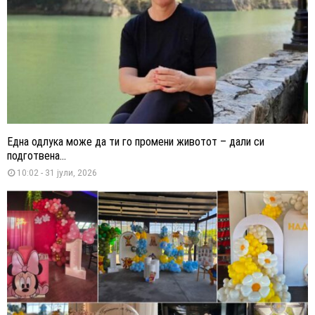
Една одлука може да ти го промени животот – дали си
подготвена...
10:02 - 31 јули, 2026