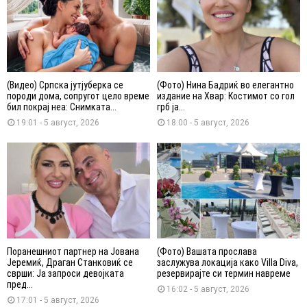
(Видео) Српска јутјуберка се
(Фото) Нина Бадриќ во елегантно
породи дома, сопругот цело време
издание на Хвар: Костимот со гол
бил покрај неа: Снимката...
грб ја...
19:01 - 5 август, 2026
18:00 - 5 август, 2026
Поранешниот партнер на Јована
(Фото) Вашата прослава
Јеремиќ, Драган Станковиќ се
заслужува локација како Villa Diva,
сврши: Ја запроси девојката
резервирајте си термин навреме
пред...
16:02 - 5 август, 2026
17:01 - 5 август, 2026