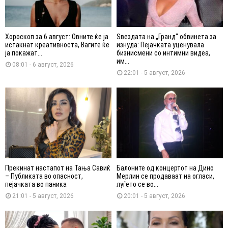
Хороскоп за 6 август: Овните ќе ја
Ѕвездата на „Гранд“ обвинета за
истакнат креативноста, Вагите ќе
изнуда: Пејачката уценувала
ја покажат...
бизнисмени со интимни видеа,
им...
08:01 - 6 август, 2026
22:01 - 5 август, 2026
Прекинат настапот на Тања Савиќ
Балоните од концертот на Дино
– Публиката во опасност,
Мерлин се продаваат на огласи,
пејачката во паника
луѓето се во...
21:01 - 5 август, 2026
20:01 - 5 август, 2026