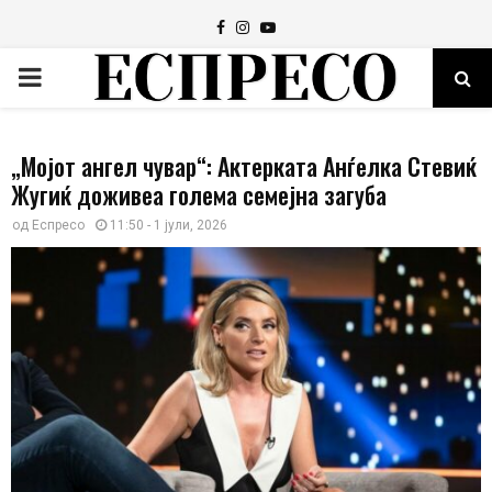
Facebook
Instagram
Youtube
PRIMARY
MENU
„Мојот ангел чувар“: Актерката Анѓелка Стевиќ
Жугиќ доживеа голема семејна загуба
од
Еспресо
11:50 - 1 јули, 2026