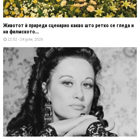
Животот ѝ приреди сценарио какво што ретко се гледа и
на филмското...
22:02 - 24 јули, 2026