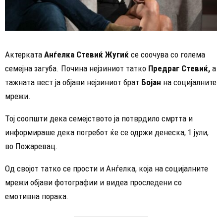
Актерката
Анѓелка Стевиќ Жугиќ
се соочува со голема
семејна загуба. Почина нејзиниот татко
Предраг Стевиќ,
а
тажната вест ја објави нејзиниот брат
Бојан
на социјалните
мрежи.
Тој соопшти дека семејството ја потврдило смртта и
информираше дека погребот ќе се одржи денеска, 1 јули,
во Пожаревац.
Од својот татко се прости и Анѓелка, која на социјалните
мрежи објави фотографии и видеа проследени со
емотивна порака.