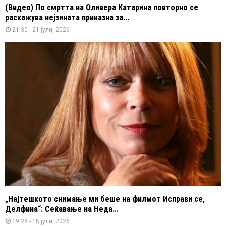
(Видео) По смртта на Оливера Катарина повторно се
раскажува нејзината приказна за...
21:30 - 21 јули, 2026
„Најтешкото снимање ми беше на филмот Исправи се,
Делфина“: Сеќавање на Неда...
19:28 - 15 јули, 2026