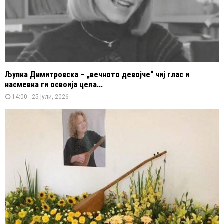
Љупка Димитровска – „вечното девојче“ чиј глас и
насмевка ги освоија цела...
14:00 - 25 јули, 2026