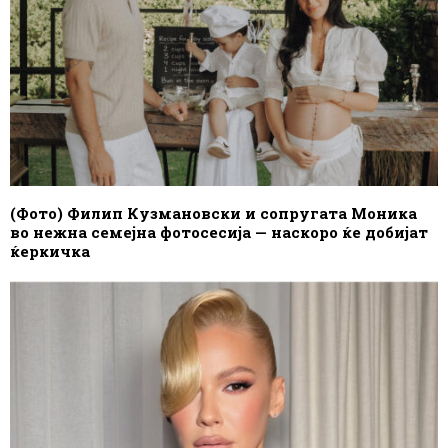
(Фото) Филип Кузмановски и сопругата Моника
во нежна семејна фотосесија — наскоро ќе добијат
ќеркичка