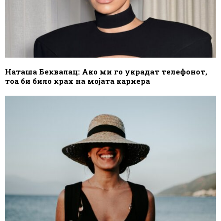
Наташа Беквалац: Ако ми го украдат телефонот,
тоа би било крах на мојата кариера