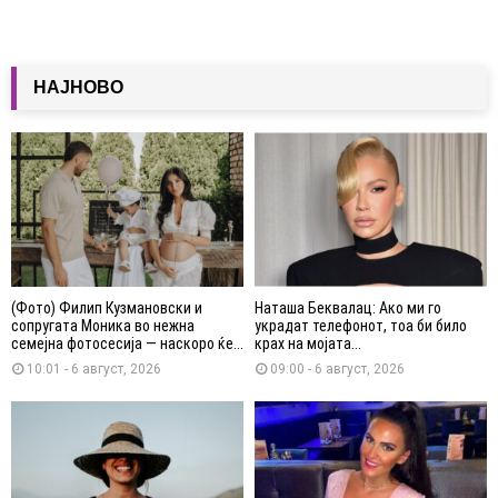
НАЈНОВО
(Фото) Филип Кузмановски и
Наташа Беквалац: Ако ми го
сопругата Моника во нежна
украдат телефонот, тоа би било
семејна фотосесија — наскоро ќе...
крах на мојата...
10:01 - 6 август, 2026
09:00 - 6 август, 2026