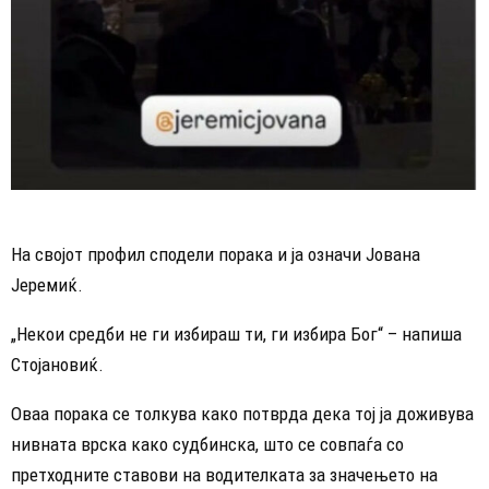
На својот профил сподели порака и ја означи Јована
Јеремиќ.
„Некои средби не ги избираш ти, ги избира Бог“ – напиша
Стојановиќ.
Оваа порака се толкува како потврда дека тој ја доживува
нивната врска како судбинска, што се совпаѓа со
претходните ставови на водителката за значењето на