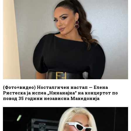
(Фото+видео) Носталгичен настап — Елена
Ристеска ја испеа „Нинанајна“ на концертот по
повод 35 години независна Македонија