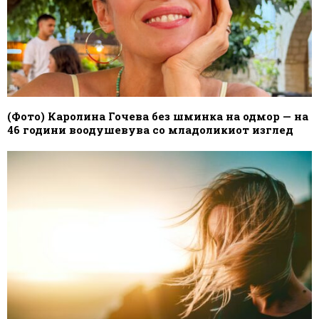
(Фото) Каролина Гочева без шминка на одмор — на
46 години воодушевува со младоликиот изглед