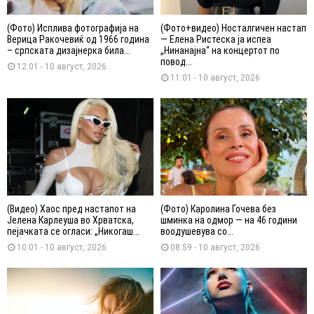
(Фото) Исплива фотографија на
(Фото+видео) Носталгичен настап
Верица Ракочевиќ од 1966 година
— Елена Ристеска ја испеа
– српската дизајнерка била...
„Нинанајна“ на концертот по
повод...
12:01 - 10 август, 2026
11:01 - 10 август, 2026
(Видео) Хаос пред настапот на
(Фото) Каролина Гочева без
Јелена Карлеуша во Хрватска,
шминка на одмор — на 46 години
пејачката се огласи: „Никогаш...
воодушевува со...
10:01 - 10 август, 2026
08:59 - 10 август, 2026