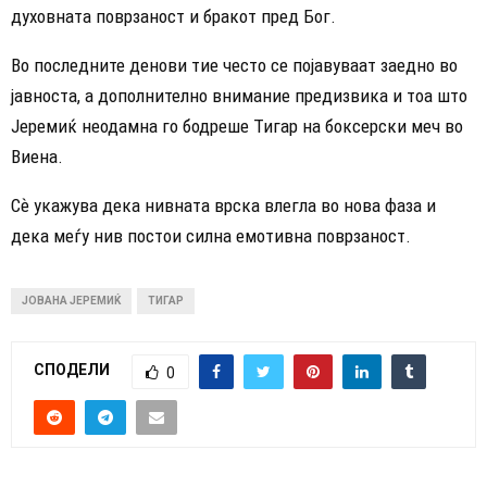
духовната поврзаност и бракот пред Бог.
Во последните денови тие често се појавуваат заедно во
јавноста, а дополнително внимание предизвика и тоа што
Јеремиќ неодамна го бодреше Тигар на боксерски меч во
Виена.
Сѐ укажува дека нивната врска влегла во нова фаза и
дека меѓу нив постои силна емотивна поврзаност.
ЈОВАНА ЈЕРЕМИЌ
ТИГАР
СПОДЕЛИ
0