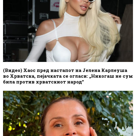
(Видео) Хаос пред настапот на Јелена Карлеуша
во Хрватска, пејачката се огласи: „Никогаш не сум
била против хрватскиот народ“