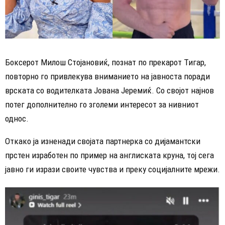
Боксерот Милош Стојановиќ, познат по прекарот Тигар,
повторно го привлекува вниманието на јавноста поради
врската со водителката Јована Јеремиќ. Со својот најнов
потег дополнително го зголеми интересот за нивниот
однос.
Откако ја изненади својата партнерка со дијамантски
прстен изработен по пример на англиската круна, тој сега
јавно ги изрази своите чувства и преку социјалните мрежи.