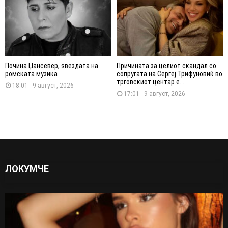
Почина Џансевер, ѕвездата на
Причината за целиот скандал со
ромската музика
сопругата на Сергеј Трифуновиќ во
трговскиот центар е...
18:01 - 9 август, 2026
17:01 - 9 август, 2026
ЛОКУМЧЕ