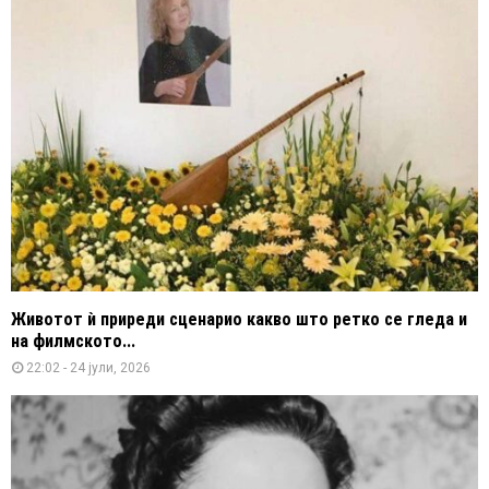
Животот ѝ приреди сценарио какво што ретко се гледа и
на филмското...
22:02 - 24 јули, 2026