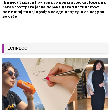
(Видео) Тамара Грујеска со новата песна „Нема да
бегам“ испраќа јасна порака дека вистинскиот
пат е оној по кој храбро се оди напред и се верува
во себе
ЕСПРЕСО