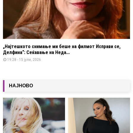
„Најтешкото снимање ми беше на филмот Исправи се,
Делфина“: Сеќавање на Неда...
19:28 - 15 јули, 2026
НАЈНОВО