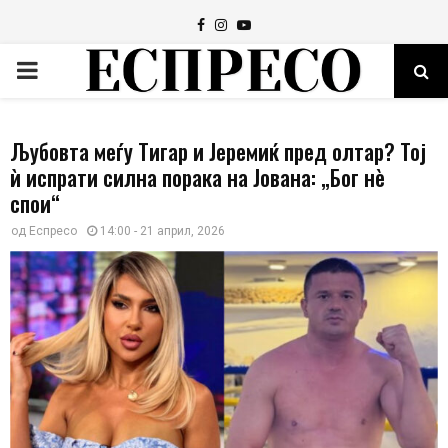
Facebook
Instagram
Youtube
PRIMARY
MENU
Љубовта меѓу Тигар и Јеремиќ пред олтар? Тој
ѝ испрати силна порака на Јована: „Бог нè
спои“
од
Еспресо
14:00 - 21 април, 2026