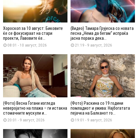
Хороскоп за 10 август: Биковите
(Видео) Тамара Грујеска со новата
ќе се фокусираат на стари
песна „Нема да бегам“ испраќа
проекти, Лавовите ќе...
јасна порака дека...
08:01 - 10 август, 2026
21:19 - 9 август, 2026
(Фото) Весна Ѓогани изгледа
(Фото) Раскина со 19 години
неверојатно на плажа – ги истакна
помладиот и ужива: Најбогатата
стомачните мускули и...
пејачка на Балканот го...
20:01 - 9 август, 2026
19:01 - 9 август, 2026