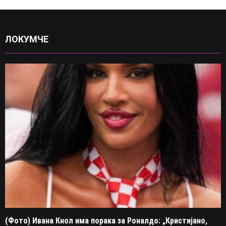
ЛОКУМЧЕ
(Фото) Ивана Кнол има порака за Роналдо: „Кристијано,