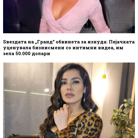
Ѕвездата на „Гранд“ обвинета за изнуда: Пејачката
уценувала бизнисмени со интимни видеа, им
зела 50.000 долари