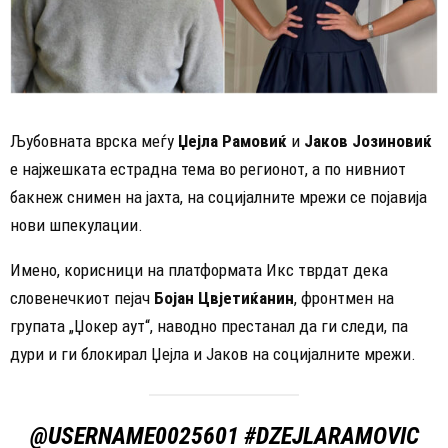
Љубовната врска меѓу
Џејла Рамовиќ
и
Јаков Јозиновиќ
е најжешката естрадна тема во регионот, а по нивниот
бакнеж снимен на јахта, на социјалните мрежи се појавија
нови шпекулации.
Имено, корисници на платформата Икс тврдат дека
словенечкиот пејач
Бојан Цвјетиќанин
, фронтмен на
групата „Џокер аут“, наводно престанал да ги следи, па
дури и ги блокирал Џејла и Јаков на социјалните мрежи.
@USERNAME0025601
#DZEJLARAMOVIC