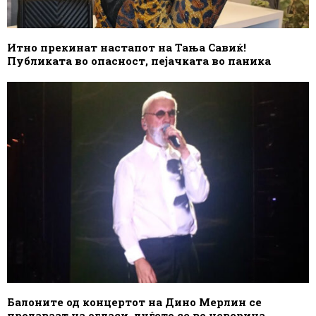
Итно прекинат настапот на Тања Савиќ!
Публиката во опасност, пејачката во паника
Балоните од концертот на Дино Мерлин се
продаваат на огласи, луѓето се во неверица