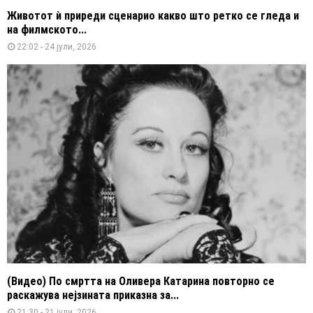
Животот ѝ приреди сценарио какво што ретко се гледа и
на филмското...
22:02 - 24 јули, 2026
(Видео) По смртта на Оливера Катарина повторно се
раскажува нејзината приказна за...
21:30 - 21 јули, 2026