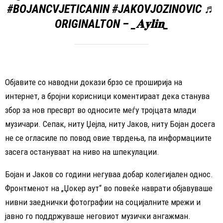
#BOJANCVJETICANIN
#JAKOVJOZINOVIC
♬
ORIGINALTON – _𝐀𝐲𝐥𝐢𝐧_
Објавите со наводни докази брзо се проширија на
интернет, а бројни корисници коментираат дека станува
збор за нов пресврт во односите меѓу тројцата млади
музичари. Сепак, ниту Џејла, ниту Јаков, ниту Бојан досега
не се огласиле по повод овие тврдења, па информациите
засега остануваат на ниво на шпекулации.
Бојан и Јаков со години негуваа добар колегијален однос.
Фронтменот на „Џокер аут“ во повеќе наврати објавуваше
нивни заеднички фотографии на социјалните мрежи и
јавно го поддржуваше неговиот музички ангажман.