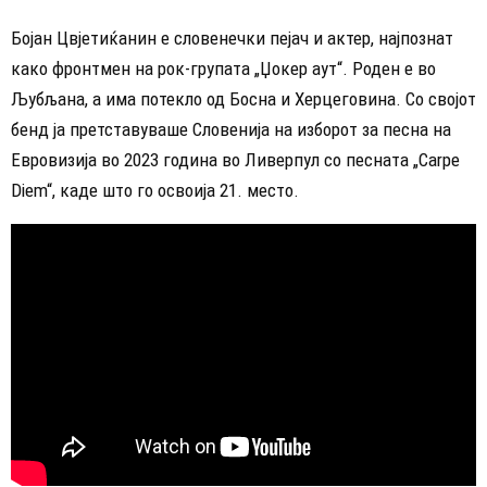
Бојан Цвјетиќанин е словенечки пејач и актер, најпознат
како фронтмен на рок-групата „Џокер аут“. Роден е во
Љубљана, а има потекло од Босна и Херцеговина. Со својот
бенд ја претставуваше Словенија на изборот за песна на
Евровизија во 2023 година во Ливерпул со песната „Carpe
Diem“, каде што го освоија 21. место.