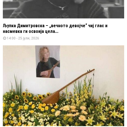
Љупка Димитровска – „вечното девојче“ чиј глас и
насмевка ги освоија цела...
14:00 - 25 јули, 2026