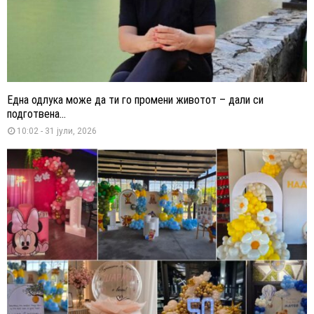
Една одлука може да ти го промени животот – дали си
подготвена...
10:02 - 31 јули, 2026