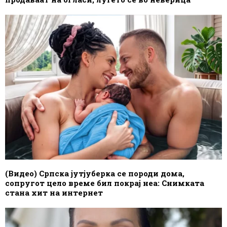
(Видео) Српска јутјуберка се породи дома,
сопругот цело време бил покрај неа: Снимката
стана хит на интернет