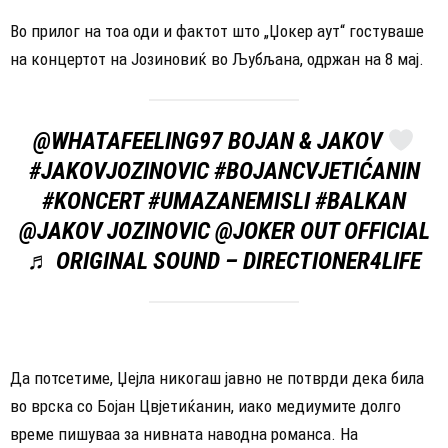
Во прилог на тоа оди и фактот што „Џокер аут“ гостуваше
на концертот на Јозиновиќ во Љубљана, одржан на 8 мај.
@WHATAFEELING97
BOJAN & JAKOV
#JAKOVJOZINOVIC
#BOJANCVJETIĆANIN
#KONCERT
#UMAZANEMISLI
#BALKAN
@JAKOV JOZINOVIC @JOKER OUT OFFICIAL
♬ ORIGINAL SOUND – DIRECTIONER4LIFE
Да потсетиме, Џејла никогаш јавно не потврди дека била
во врска со Бојан Цвјетиќанин, иако медиумите долго
време пишуваа за нивната наводна романса. На