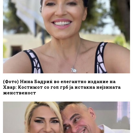
(Фото) Нина Бадриќ во елегантно издание на
Хвар: Костимот со гол грб ја истакна нејзината
женственост