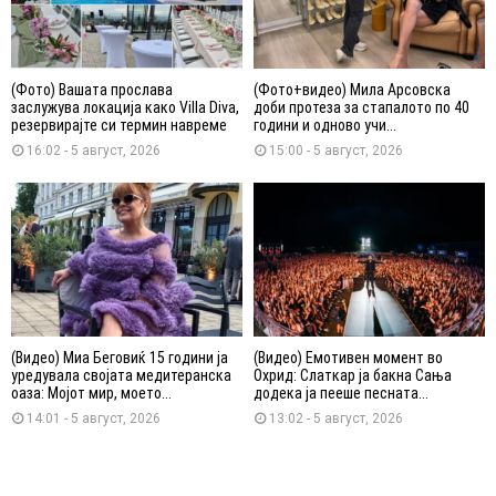
(Фото) Вашата прослава
(Фото+видео) Мила Арсовска
заслужува локација како Villa Diva,
доби протеза за стапалото по 40
резервирајте си термин навреме
години и одново учи...
16:02 - 5 август, 2026
15:00 - 5 август, 2026
(Видео) Миа Беговиќ 15 години ја
(Видео) Емотивен момент во
уредувала својата медитеранска
Охрид: Слаткар ја бакна Сања
оаза: Мојот мир, моето...
додека ја пееше песната...
14:01 - 5 август, 2026
13:02 - 5 август, 2026