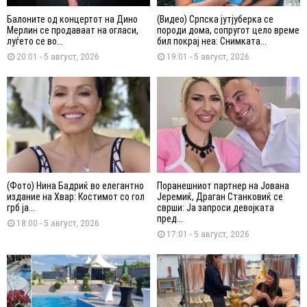
Балоните од концертот на Дино
(Видео) Српска јутјуберка се
Мерлин се продаваат на огласи,
породи дома, сопругот цело време
луѓето се во...
бил покрај неа: Снимката...
20:01 - 5 август, 2026
19:01 - 5 август, 2026
(Фото) Нина Бадриќ во елегантно
Поранешниот партнер на Јована
издание на Хвар: Костимот со гол
Јеремиќ, Драган Станковиќ се
грб ја...
сврши: Ја запроси девојката
пред...
18:00 - 5 август, 2026
17:01 - 5 август, 2026