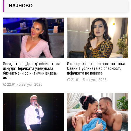
НАЈНОВО
Ѕвездата на „Гранд“ обвинета за
Итно прекинат настапот на Тања
изнуда: Пејачката уценувала
Савиќ! Публиката во опасност,
бизнисмени со интимни видеа,
пејачката во паника
им...
21:01 - 5 август, 2026
22:01 - 5 август, 2026