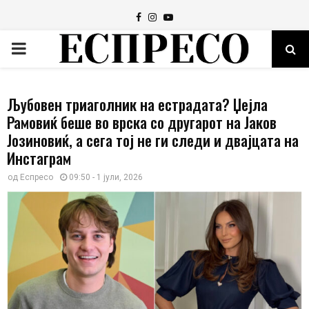
Facebook
Instagram
Youtube
PRIMARY
MENU
Љубовен триаголник на естрадата? Џејла
Рамовиќ беше во врска со другарот на Јаков
Јозиновиќ, а сега тој не ги следи и двајцата на
Инстаграм
од
Еспресо
09:50 - 1 јули, 2026