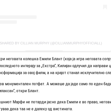
 SHARED BY CILLIAN MURPHY (@CILLIANMURPHYOFFICIALL)
ри неговата колешка Емили Блант (која ја игра неговата сопр
последното интервју за „Екстра“, Килијан одлучил да направи 
сформација за овој филм, а на крајот станал исклучително сла
ов монументален потфат. А можеше да јаде само по еден бад
лаксан“, откри Блант.
шниот Марфи не потврди јасно дека Емили е во право, негови
уваа дека таа не е далеку од вистината.