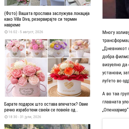
(Фото) Вашата прослава заслужува локација
како Villa Diva, резервирајте си термин
навреме
Многу холиву
16:02 - 5 август, 2026
трансформаци
„Дневникот н
добра филмск
визуелно да 
установи, за
луѓето во од
А во таа гру
главната уло
Барате подарок што остава впечаток? Овие
„Опенхајмер“
рачно изработени свеќи се повеќе од...
18:30 - 31 јули, 2026