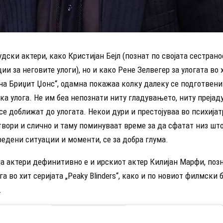
дски актери, како Кристијан Бејл (познат по својата сестран
и за неговите улоги), но и како Рене Зелвегер за улогата во
а Бриџит Џонс“, одамна покажаа колку далеку се подготвени 
а улога. Не им беа непознати ниту гладувањето, ниту прејад
се доближат до улогата. Некои дури и престојуваа во психија
твори и слично и таму поминуваат време за да сфатат низ шт
редени ситуации и моменти, се за добра глума.
па актери дефинитивно е и ирскиот актер Килијан Марфи, поз
га во хит серијата „Peaky Blinders“, како и по новиот филмски 
.