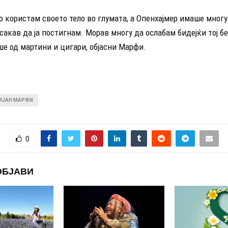
о користам своето тело во глумата, а Опенхајмер имаше многу
 сакав да ја постигнам. Морав многу да ослабам бидејќи тој б
ше од мартини и цигари, објасни Марфи.
ИЈАН МАРФИ
0
ОБЈАВИ