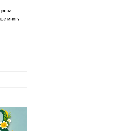
 јасна
еше многу