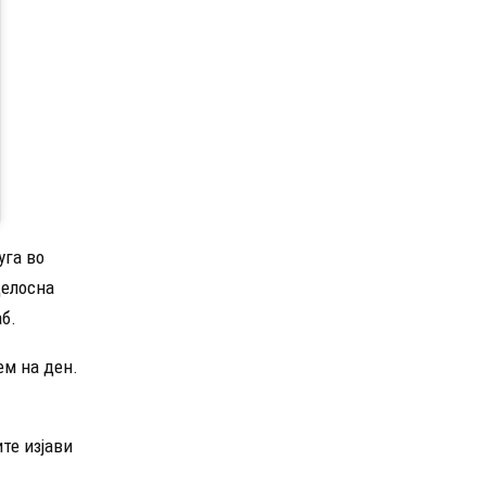
уга во
целосна
б.
ем на ден.
те изјави