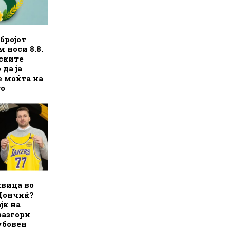
бројот
 носи 8.8.
ските
 да ја
 моќта на
то
квица во
Дончиќ?
јк на
разгори
убовен