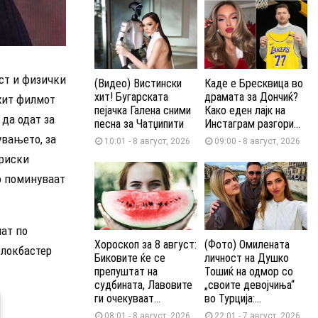
ост и физички
(Видео) Вистински
Каде е Бресквица во
хит! Бугарската
драмата за Дончиќ?
 хит филмот
пејачка Галена сними
Како еден лајк на
да одат за
песна за Чатџипити
Инстаграм разгори...
увањето, за
10:01 - 8 август, 2026
09:00 - 8 август, 2026
триски
о поминуваат
нат по
Хороскоп за 8 август:
(Фото) Омилената
блокбастер
Биковите ќе се
личност на Душко
препуштат на
Тошиќ на одмор со
судбината, Лавовите
„своите девојчиња“
ги очекуваат...
во Турција:...
08:01 - 8 август, 2026
22:01 - 7 август, 2026