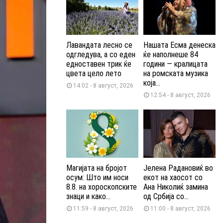
Лавандата лесно се
Нашата Есма денеска
одгледува, а со еден
ќе наполнеше 84
едноставен трик ќе
години — кралицата
цвета цело лето
на ромската музика
која...
14:02 - 8 август, 2026
12:54 - 8 август, 2026
Магијата на бројот
Јелена Радановиќ во
осум: Што им носи
екот на хаосот со
8.8. на хороскопските
Ана Николиќ замина
знаци и како...
од Србија со...
11:59 - 8 август, 2026
11:00 - 8 август, 2026