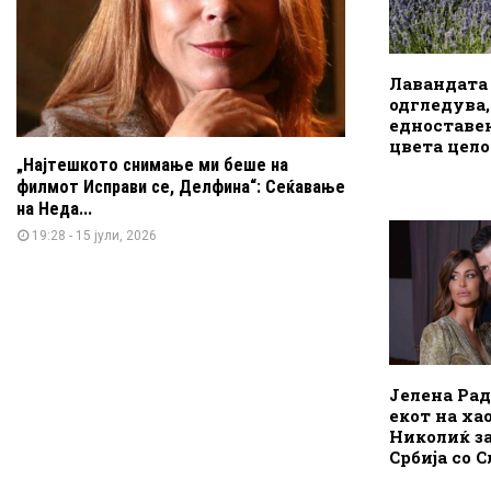
Лавандата 
одгледува,
едноставен
цвета цело
„Најтешкото снимање ми беше на
филмот Исправи се, Делфина“: Сеќавање
на Неда...
19:28 - 15 јули, 2026
Јелена Рад
екот на ха
Николиќ з
Србија со С