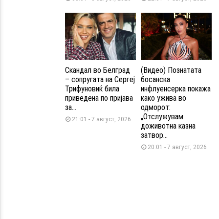
Скандал во Белград
(Видео) Познатата
– сопругата на Сергеј
босанска
Трифуновиќ била
инфлуенсерка покажа
приведена по пријава
како ужива во
за...
одморот:
„Отслужувам
21:01 - 7 август, 2026
доживотна казна
затвор...
20:01 - 7 август, 2026