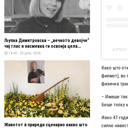
Љупка Димитровска – „вечното девојче“
чиј глас и насмевка ги освоија цела...
A POST
14:00 - 25 јули, 2026
Како што отк
филмот), во 
физичка тран
– Имаше так
Беше толку м
Иако 47-годи
Животот ѝ приреди сценарио какво што
силно навест