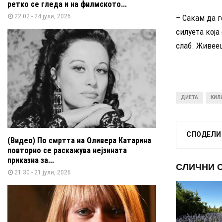
ретко се гледа и на филмското...
22:02 - 24 јули, 2026
– Сакам да г
силуета која
слаб. Живее
ДИЕТА
КИЛ
СПОДЕЛИ
(Видео) По смртта на Оливера Катарина
повторно се раскажува нејзината
приказна за...
СЛИЧНИ 
21:30 - 21 јули, 2026