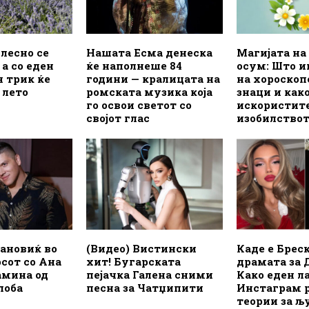
лесно се
Нашата Есма денеска
Магијата на 
 а со еден
ќе наполнеше 84
осум: Што им
 трик ќе
години — кралицата на
на хороскоп
 лето
ромската музика која
знаци и како
го освои светот со
искористите
својот глас
изобилство
ановиќ во
(Видео) Вистински
Каде е Брес
осот со Ана
хит! Бугарската
драмата за 
амина од
пејачка Галена сними
Како еден ла
лоба
песна за Чатџипити
Инстаграм 
теории за љ