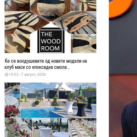
Ќе се воодушевите од новите модели на
клуб маси со епоксидна смола...
15:02 - 7 август, 2026