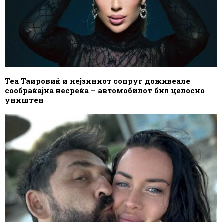
Теа Таировиќ и нејзиниот сопруг доживеале
сообраќајна несреќа – автомобилот бил целосно
уништен