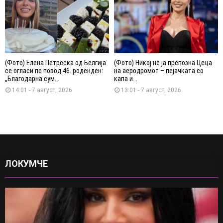
(Фото) Елена Петреска од Белгија
(Фото) Никој не ја препозна Цеца
се огласи по повод 46. роденден:
на аеродромот – пејачката со
„Благодарна сум...
капа и...
14:01 - 7 август, 2026
13:01 - 7 август, 2026
ЛОКУМЧЕ