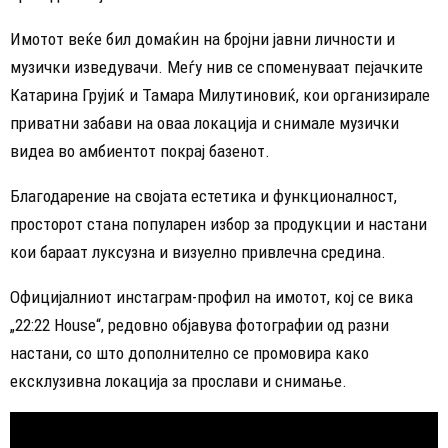
Имотот веќе бил домаќин на бројни јавни личности и
музички изведувачи. Меѓу нив се споменуваат пејачките
Катарина Грујиќ и Тамара Милутиновиќ, кои организирале
приватни забави на оваа локација и снимале музички
видеа во амбиентот покрај базенот.
Благодарение на својата естетика и функционалност,
просторот стана популарен избор за продукции и настани
кои бараат луксузна и визуелно привлечна средина.
Официјалниот инстаграм-профил на имотот, кој се вика
„22:22 House“, редовно објавува фотографии од разни
настани, со што дополнително се промовира како
ексклузивна локација за прослави и снимање.