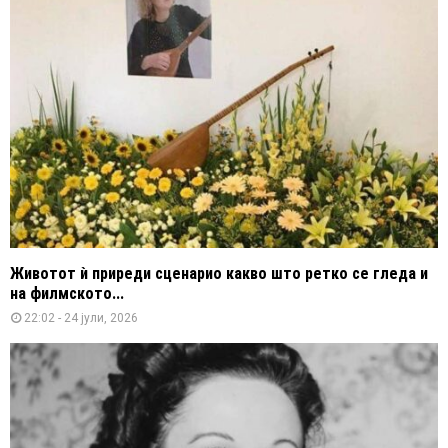
Животот ѝ приреди сценарио какво што ретко се гледа и
на филмското...
22:02 - 24 јули, 2026