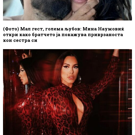
(Фото) Мал гест, голема љубов: Мина Наумовиќ
откри како братчето ја покажува приврзаноста
кон сестра си