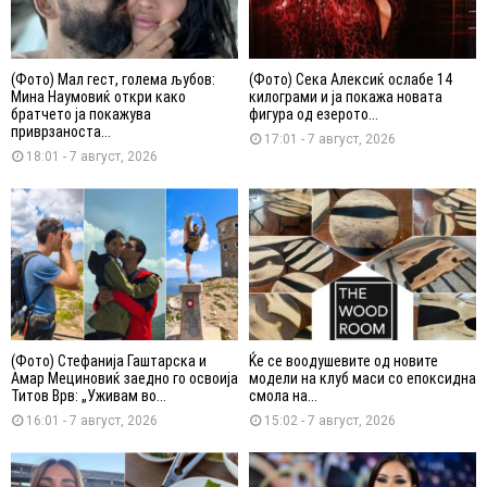
(Фото) Мал гест, голема љубов:
(Фото) Сека Алексиќ ослабе 14
Мина Наумовиќ откри како
килограми и ја покажа новата
братчето ја покажува
фигура од езерото...
приврзаноста...
17:01 - 7 август, 2026
18:01 - 7 август, 2026
(Фото) Стефанија Гаштарска и
Ќе се воодушевите од новите
Амар Мециновиќ заедно го освоија
модели на клуб маси со епоксидна
Титов Врв: „Уживам во...
смола на...
16:01 - 7 август, 2026
15:02 - 7 август, 2026