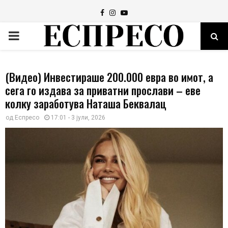
Facebook
Instagram
Youtube
PRIMARY
MENU
(Видео) Инвестираше 200.000 евра во имот, а
сега го издава за приватни прослави – еве
колку заработува Наташа Беквалац
од
Еспресо
17:01 - 3 јули, 2026