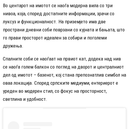
Во центарот на имотот се наоѓа модерна вила со три
нивоа, која, според достапните информации, зрачи со
луксуз и функционалност. На приземјето има две
пространи дневни соби поврзани со кујната и бањата, што
го прави просторот идеален за собири и поголеми
дружења.
Спалните соби се наоѓаат на првиот кат, додека над нив
се наоѓа голем балкон со поглед на дворот и централниот
дел од имотот – базенот, кој стана препознатлив симбол на
оваа локација. Според
српските медиуми
, ентериерот е
уреден во модерен стил, со фокус на просторност,
светлина и удобност.