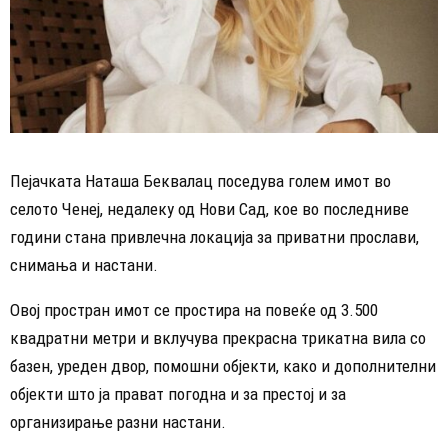
Пејачката Наташа Беквалац поседува голем имот во
селото Ченеј, недалеку од Нови Сад, кое во последниве
години стана привлечна локација за приватни прослави,
снимања и настани.
Овој простран имот се простира на повеќе од 3.500
квадратни метри и вклучува прекрасна трикатна вила со
базен, уреден двор, помошни објекти, како и дополнителни
објекти што ја прават погодна и за престој и за
организирање разни настани.