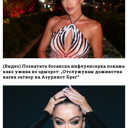
(Видео) Познатата босанска инфлуенсерка покажа
како ужива во одморот: „Отслужувам доживотна
казна затвор на Азурниот Брег“