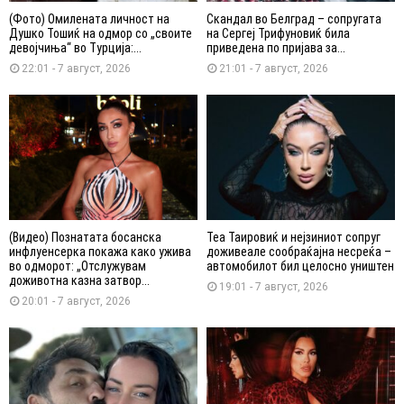
(Фото) Омилената личност на
Скандал во Белград – сопругата
Душко Тошиќ на одмор со „своите
на Сергеј Трифуновиќ била
девојчиња“ во Турција:...
приведена по пријава за...
22:01 - 7 август, 2026
21:01 - 7 август, 2026
(Видео) Познатата босанска
Теа Таировиќ и нејзиниот сопруг
инфлуенсерка покажа како ужива
доживеале сообраќајна несреќа –
во одморот: „Отслужувам
автомобилот бил целосно уништен
доживотна казна затвор...
19:01 - 7 август, 2026
20:01 - 7 август, 2026