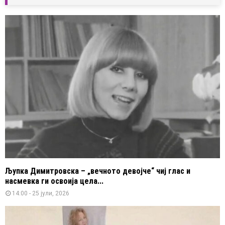
Љупка Димитровска – „вечното девојче“ чиј глас и
насмевка ги освоија цела...
14:00 - 25 јули, 2026