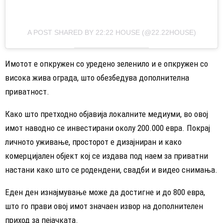
A POST SHARED BY 22:22 HOUSE (@22.22HOUSE)
Имотот е опкружен со уредено зеленило и е опкружен со
висока жива ограда, што обезбедува дополнителна
приватност.
Како што претходно објавија локалните медиуми, во овој
имот наводно се инвестирани околу 200.000 евра. Покрај
личното уживање, просторот е дизајниран и како
комерцијален објект кој се издава под наем за приватни
настани како што се родендени, свадби и видео снимања.
Еден ден изнајмување може да достигне и до 800 евра,
што го прави овој имот значаен извор на дополнителен
приход за пејачката.