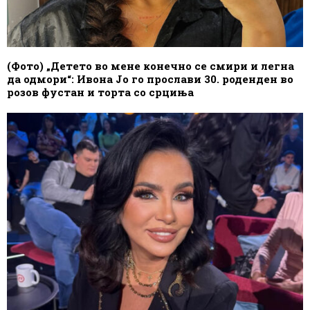
(Фото) „Детето во мене конечно се смири и легна
да одмори“: Ивона Јо го прослави 30. роденден во
розов фустан и торта со срциња