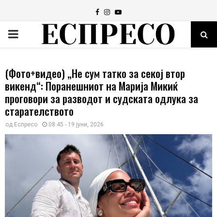
Facebook
Instagram
Youtube
PRIMARY
MENU
(Фото+видео) „Не сум татко за секој втор
викенд“: Поранешниот на Марија Микиќ
проговори за разводот и судската одлука за
старателството
од
Еспресо
08:45 - 19 јуни, 2026