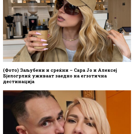
(Фото) Заљубени и среќни – Сара Јо и Алексеј
Бјелогрлиќ уживаат заедно на егзотична
дестинација