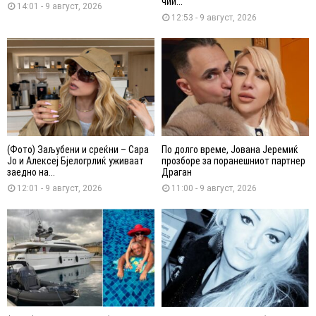
чии...
14:01 - 9 август, 2026
12:53 - 9 август, 2026
(Фото) Заљубени и среќни – Сара
По долго време, Јована Јеремиќ
Јо и Алексеј Бјелогрлиќ уживаат
прозборе за поранешниот партнер
заедно на...
Драган
12:01 - 9 август, 2026
11:00 - 9 август, 2026