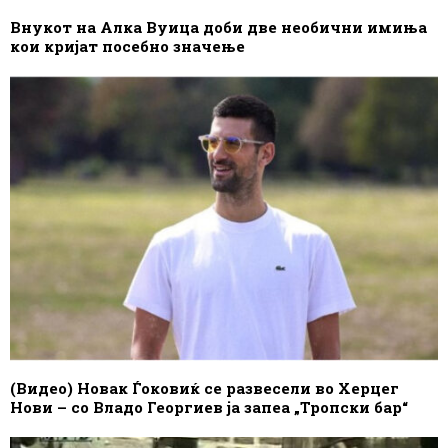
Внукот на Алка Вуица доби две необични имиња
кои кријат посебно значење
(Видео) Новак Ѓоковиќ се развесели во Херцег
Нови – со Владо Георгиев ја запеа „Тропски бар“