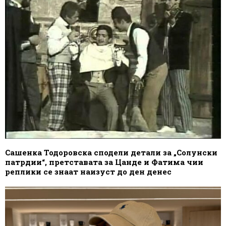
Сашенка Тодоровска сподели детали за „Солунски
патрдии“, претставата за Цанде и Фатима чии
реплики се знаат наизуст до ден денес