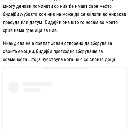
многу денови поминати со нив ќе имаат свое место,
бидејќи љубовта кон нив не може да се вклопи во никаква
пресуда или датум. Бидејќи она што го носам во моето
срце нема граница за нив.
Инаку, ова не е првпат Јован отворено да зборува за
своите емоции, бидејќи претходно зборуваше за
осаменоста што ја чувствува кога не е со своите деца.