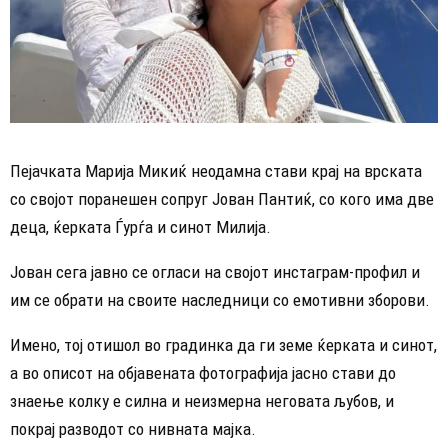
Пејачката Марија Микиќ неодамна стави крај на врската
со својот поранешен сопруг Јован Пантиќ, со кого има две
деца, ќерката Ѓурѓа и синот Милија.
Јован сега јавно се огласи на својот инстаграм-профил и
им се обрати на своите наследници со емотивни зборови.
Имено, тој отишол во градинка да ги земе ќерката и синот,
а во описот на објавената фотографија јасно стави до
знаење колку е силна и неизмерна неговата љубов, и
покрај разводот со нивната мајка.