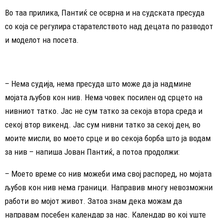
Во таа прилика, Пантиќ се осврна и на судската пресуда
со која се регулира старателството над децата по разводот
и моделот на посета.
– Нема судија, нема пресуда што може да ја надмине
мојата љубов кон нив. Нема човек посилен од срцето на
нивниот татко. Јас не сум татко за секоја втора среда и
секој втор викенд. Јас сум нивни татко за секој ден, во
моите мисли, во моето срце и во секоја борба што ја водам
за нив – напиша Јован Пантиќ, а потоа продолжи:
– Моето време со нив можеби има свој распоред, но мојата
љубов кон нив нема граници. Направив многу невозможни
работи во мојот живот. Затоа знам дека можам да
направам посебен календар за нас. Календар во кој уште