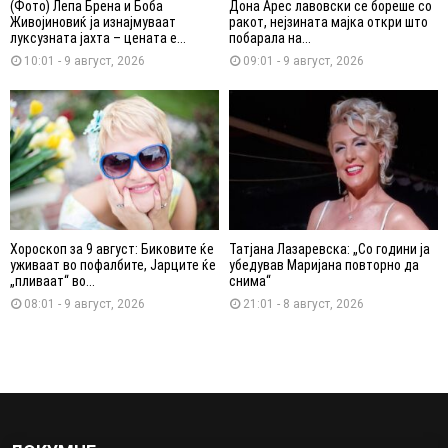
(Фото) Лепа Брена и Боба
Дона Арес лавовски се бореше со
Живојиновиќ ја изнајмуваат
ракот, нејзината мајка откри што
луксузната јахта – цената е...
побарала на...
10:01 - 9 август, 2026
09:01 - 9 август, 2026
Хороскоп за 9 август: Биковите ќе
Татјана Лазаревска: „Со години ја
уживаат во пофалбите, Јарците ќе
убедував Маријана повторно да
„пливаат“ во...
снима“
08:01 - 9 август, 2026
21:01 - 8 август, 2026