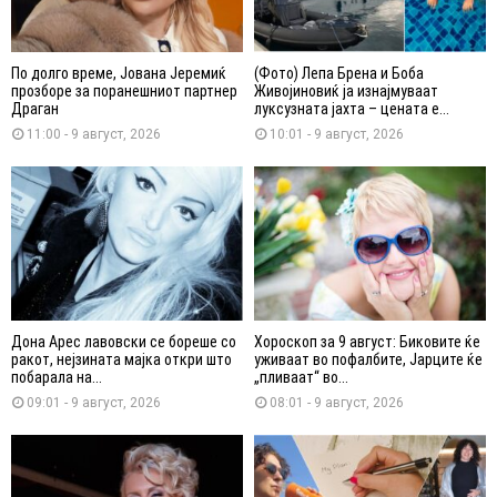
По долго време, Јована Јеремиќ
(Фото) Лепа Брена и Боба
прозборе за поранешниот партнер
Живојиновиќ ја изнајмуваат
Драган
луксузната јахта – цената е...
11:00 - 9 август, 2026
10:01 - 9 август, 2026
Дона Арес лавовски се бореше со
Хороскоп за 9 август: Биковите ќе
ракот, нејзината мајка откри што
уживаат во пофалбите, Јарците ќе
побарала на...
„пливаат“ во...
09:01 - 9 август, 2026
08:01 - 9 август, 2026