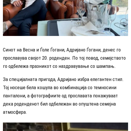
Синот на Весна и Ѓоле Ѓогани, Адријано Ѓогани, денес го
прославува својот 20. роденден. По тој повод, семејството
го одбележа празникот со наздравување со шампањ.
За специјалната пригода, Адријано избра елегантен стил.
Тој носеше бела кошула во комбинација со темносини
панталони, а фотографиите од прославата покажуваат
дека роденденот бил одбележан во опуштена семејна
атмосфера.