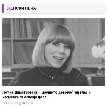
ЖЕНСКИ ПЕЧАТ
Љупка Димитровска – „вечното девојче“ чиј глас и
насмевка ги освоија цела...
14:00 - 25 јули, 2026