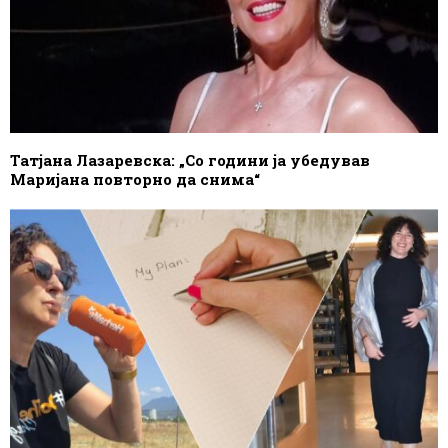
Татјана Лазаревска: „Со години ја убедував
Маријана повторно да снима“