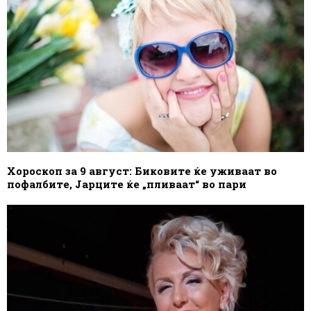
Хороскоп за 9 август: Биковите ќе уживаат во
пофалбите, Јарците ќе „пливаат“ во пари