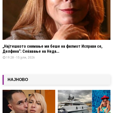
„Најтешкото снимање ми беше на филмот Исправи се,
Делфина“: Сеќавање на Неда...
19:28 - 15 јули, 2026
НАЈНОВО