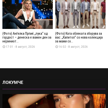
(Фото) Анѓелка Прпиќ „пука“ од
(Фото) Кога облеката зборува за
гордост – денеска е важен ден за
вас: „Капитол“ со нова колекција
нејзиниот...
за мажи со...
17:01 - 8 август, 2026
16:02 - 8 август, 2026
ЛОКУМЧЕ