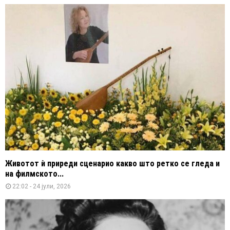
Животот ѝ приреди сценарио какво што ретко се гледа и
на филмското...
22:02 - 24 јули, 2026