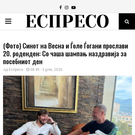
Facebook
Instagram
Youtube
PRIMARY
MENU
(Фото) Синот на Весна и Ѓоле Ѓогани прослави
20. роденден: Со чаша шампањ наздравија за
посебниот ден
од
Еспресо
08:45 - 3 јули, 2026