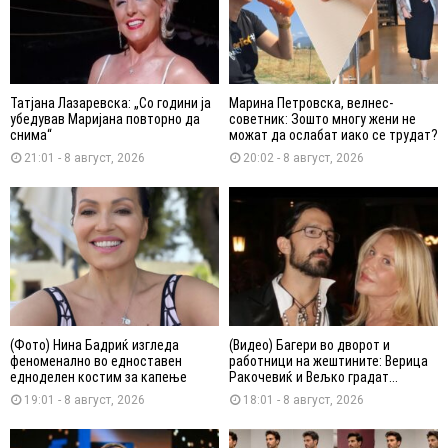
Татјана Лазаревска: „Со години ја
Марина Петровска, велнес-
убедував Маријана повторно да
советник: Зошто многу жени не
снима“
можат да ослабат иако се трудат?
21:01 - 8 август, 2026
20:02 - 8 август, 2026
(Фото) Нина Бадриќ изгледа
(Видео) Багери во дворот и
феноменално во едноставен
работници на жештините: Верица
едноделен костим за капење
Ракочевиќ и Вељко градат...
19:01 - 8 август, 2026
18:01 - 8 август, 2026