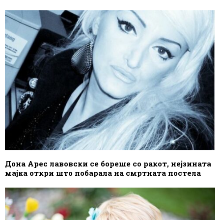
Дона Арес лавовски се бореше со ракот, нејзината
мајка откри што побарала на смртната постела