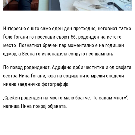
Интересно е што само еден ден претходно, неговиот татко
Ѓоле Ѓогани го прослави својот 66. роденден на истото
место. Познатиот брачен пар моментално е на годишен
одмор, а Весна го изненадила сопругот со шампањ.
По повод роденденот, Адријано доби честитка и од својата
сестра Нина Ѓогани, која на социјалните мрежи сподели
нивна заедничка фотографија.
„Среќен роденден на моето мало братче. Те сакам многу“,
напиша Нина покрај објавата.