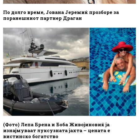
По долго време, Јована Јеремиќ прозборе за
поранешниот партнер Драган
(Фото) Лепа Брена и Боба Живојиновиќ ја
изнајмуваат луксузната јахта – цената е
вистинско богатство