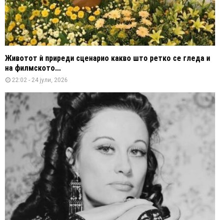
Животот ѝ приреди сценарио какво што ретко се гледа и
на филмското...
22:02 - 24 јули, 2026