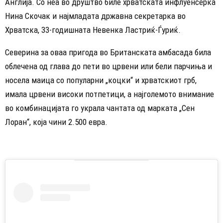
Англија. Со неа во друштво биле хрватската инфлуенсерка
Нина Скочак и најмладата државна секретарка во
Хрватска, 33-годишната Невенка Ластриќ-Ѓуриќ.
Северина за оваа пригода во Британската амбасада била
облечена од глава до пети во црвени или бели парчиња и
носела маица со популарни „коцки“ и хрватскиот грб,
имала црвени високи потпетици, а најголемото внимание
во комбинацијата го украла чантата од марката „Сен
Лоран“, која чини 2.500 евра.