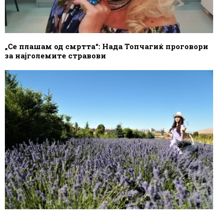
„Се плашам од смртта“: Нада Топчагиќ проговори
за најголемите стравови