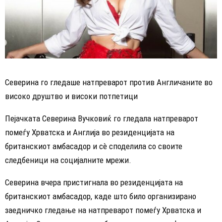
Северина го гледаше натпреварот против Англичаните во
високо друштво и високи потпетици
Пејачката Северина Вучковиќ го гледала натпреварот
помеѓу Хрватска и Англија во резиденцијата на
британскиот амбасадор и сè споделила со своите
следбеници на социјалните мрежи.
Северина вчера пристигнала во резиденцијата на
британскиот амбасадор, каде што било организирано
заедничко гледање на натпреварот помеѓу Хрватска и