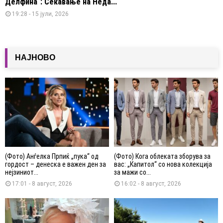
Делфина“: Сеќавање на Неда...
19:28 - 15 јули, 2026
НАЈНОВО
(Фото) Анѓелка Прпиќ „пука“ од
(Фото) Кога облеката зборува за
гордост – денеска е важен ден за
вас: „Капитол“ со нова колекција
нејзиниот...
за мажи со...
17:01 - 8 август, 2026
16:02 - 8 август, 2026