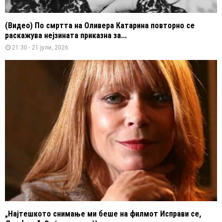
(Видео) По смртта на Оливера Катарина повторно се
раскажува нејзината приказна за...
21:30 - 21 јули, 2026
„Најтешкото снимање ми беше на филмот Исправи се,