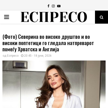
Facebook
Instagram
Youtube
PRIMARY
MENU
(Фото) Северина во високо друштво и во
високи поптетици го гледала натпреварот
помеѓу Хрватска и Англија
од
Еспресо
20:45 - 18 јуни, 2026