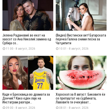
Јелена Радановиќ во екот на
(Видео) Вистински хит! Бугарската
хаосот со Ана Николиќ замина од
пејачка Галена сними песна за
Србија со...
Чатџипити
11:00 - 8 август, 2026
10:01 - 8 август, 2026
Каде е Бресквица во драмата за
Хороскоп за 8 август: Биковите ќе
Дончиќ? Како еден лајк на
се препуштат на судбината,
Инстаграм разгори...
Лавовите ги очекуваат...
09:00 - 8 август, 2026
08:01 - 8 август, 2026