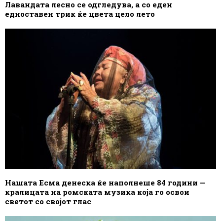
Лавандата лесно се одгледува, а со еден
едноставен трик ќе цвета цело лето
Нашата Есма денеска ќе наполнеше 84 години —
кралицата на ромската музика која го освои
светот со својот глас