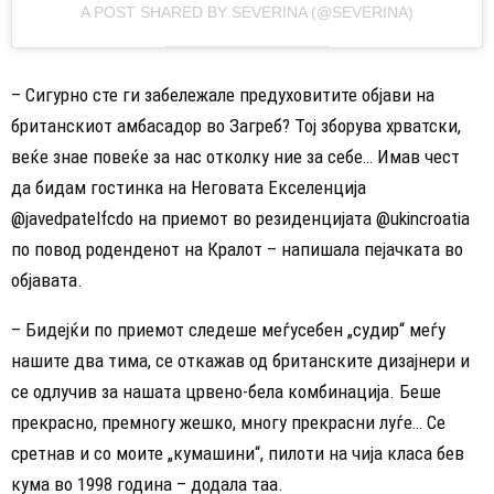
A POST SHARED BY SEVERINA (@SEVERINA)
– Сигурно сте ги забележале предуховитите објави на
британскиот амбасадор во Загреб? Тој зборува хрватски,
веќе знае повеќе за нас отколку ние за себе… Имав чест
да бидам гостинка на Неговата Екселенција
@javedpatelfcdo на приемот во резиденцијата @ukincroatia
по повод роденденот на Кралот – напишала пејачката во
објавата.
– Бидејќи по приемот следеше меѓусебен „судир“ меѓу
нашите два тима, се откажав од британските дизајнери и
се одлучив за нашата црвено-бела комбинација. Беше
прекрасно, премногу жешко, многу прекрасни луѓе… Се
сретнав и со моите „кумашини“, пилоти на чија класа бев
кума во 1998 година – додала таа.