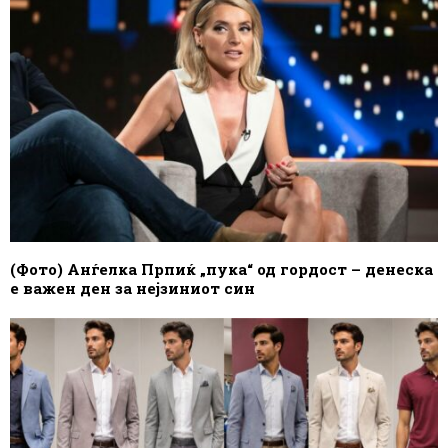
(Фото) Анѓелка Прпиќ „пука“ од гордост – денеска
е важен ден за нејзиниот син