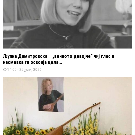
Љупка Димитровска – „вечното девојче“ чиј глас и
насмевка ги освоија цела...
14:00 - 25 јули, 2026