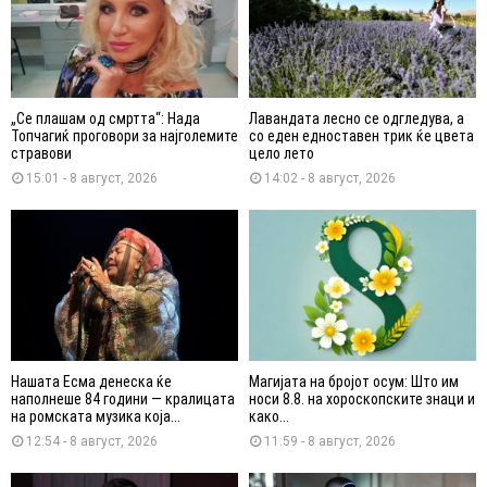
„Се плашам од смртта“: Нада
Лавандата лесно се одгледува, а
Топчагиќ проговори за најголемите
со еден едноставен трик ќе цвета
стравови
цело лето
15:01 - 8 август, 2026
14:02 - 8 август, 2026
Нашата Есма денеска ќе
Магијата на бројот осум: Што им
наполнеше 84 години — кралицата
носи 8.8. на хороскопските знаци и
на ромската музика која...
како...
12:54 - 8 август, 2026
11:59 - 8 август, 2026