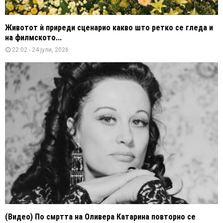
Животот ѝ приреди сценарио какво што ретко се гледа и
на филмското...
22:02 - 24 јули, 2026
(Видео) По смртта на Оливера Катарина повторно се