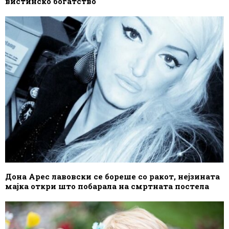
вистинско богатство
Дона Арес лавовски се бореше со ракот, нејзината
мајка откри што побарала на смртната постела