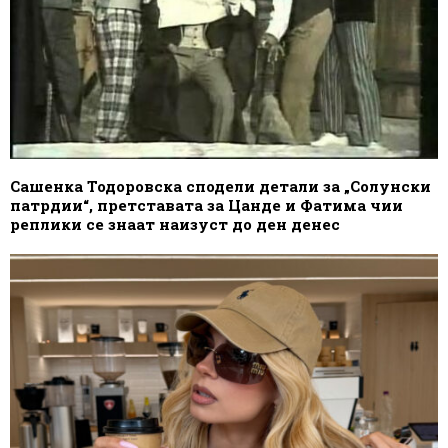
Сашенка Тодоровска сподели детали за „Солунски
патрдии“, претставата за Цанде и Фатима чии
реплики се знаат наизуст до ден денес