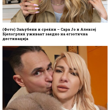
(Фото) Заљубени и среќни – Сара Јо и Алексеј
Бјелогрлиќ уживаат заедно на егзотична
дестинација