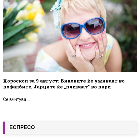
Хороскоп за 9 август: Биковите ќе уживаат во
пофалбите, Јарците ќе „пливаат“ во пари
Се вчитува....
ЕСПРЕСО