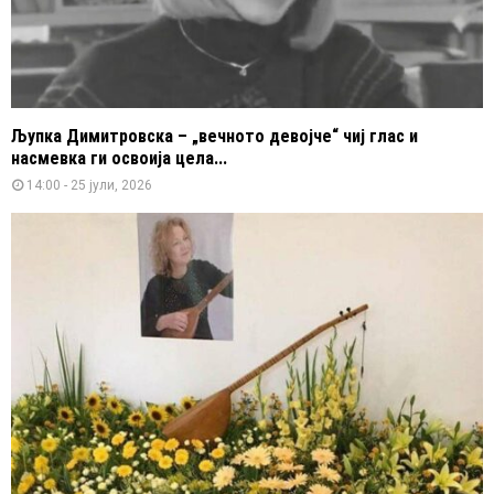
Љупка Димитровска – „вечното девојче“ чиј глас и
насмевка ги освоија цела...
14:00 - 25 јули, 2026