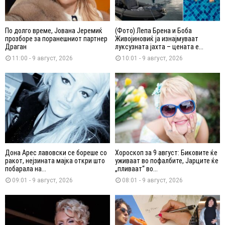
По долго време, Јована Јеремиќ
(Фото) Лепа Брена и Боба
прозборе за поранешниот партнер
Живојиновиќ ја изнајмуваат
Драган
луксузната јахта – цената е...
11:00 - 9 август, 2026
10:01 - 9 август, 2026
Дона Арес лавовски се бореше со
Хороскоп за 9 август: Биковите ќе
ракот, нејзината мајка откри што
уживаат во пофалбите, Јарците ќе
побарала на...
„пливаат“ во...
09:01 - 9 август, 2026
08:01 - 9 август, 2026