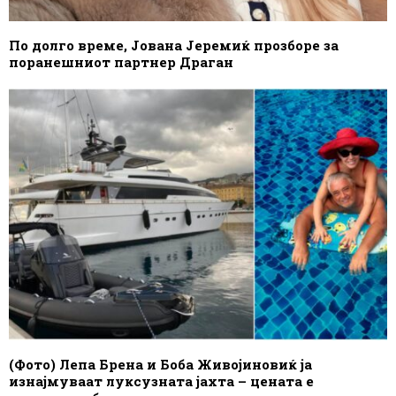
По долго време, Јована Јеремиќ прозборе за
поранешниот партнер Драган
(Фото) Лепа Брена и Боба Живојиновиќ ја
изнајмуваат луксузната јахта – цената е