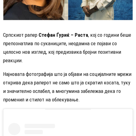
Српскиот рапер
Стефан Ѓуриќ – Раста
, кој со години беше
препознатлив по суканиците, неодамна се појави со
целосно нов изглед, кој предизвика бројни позитивни
реакции.
Најновата фотографија што ја објави на социјалните мрежи
открива дека раперот не само што ја скратил косата, туку
и значително ослабел, а многумина забележаа дека го
променил и стилот на облекување.