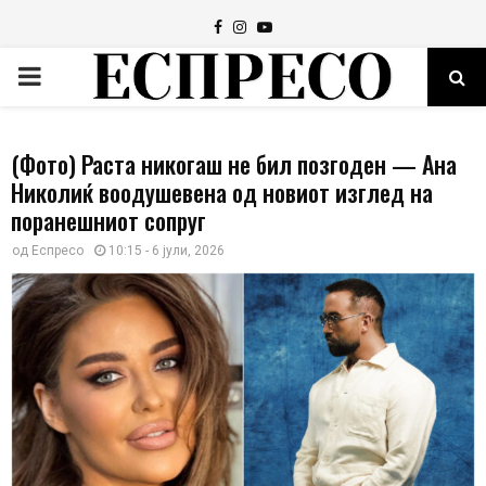
Facebook
Instagram
Youtube
PRIMARY
MENU
(Фото) Раста никогаш не бил позгоден — Ана
Николиќ воодушевена од новиот изглед на
поранешниот сопруг
од
Еспресо
10:15 - 6 јули, 2026