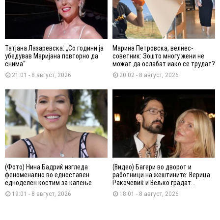
Татјана Лазаревска: „Со години ја
Марина Петровска, велнес-
убедував Маријана повторно да
советник: Зошто многу жени не
снима“
можат да ослабат иако се трудат?
21:01 - 8 август, 2026
20:02 - 8 август, 2026
(Фото) Нина Бадриќ изгледа
(Видео) Багери во дворот и
феноменално во едноставен
работници на жештините: Верица
едноделен костим за капење
Ракочевиќ и Вељко градат...
19:01 - 8 август, 2026
18:01 - 8 август, 2026