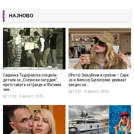
НАЈНОВО
Сашенка Тодоровска сподели
(Фото) Заљубени и среќни – Сара
детали за „Солунски патрдии“,
Јо и Алексеј Бјелогрлиќ уживаат
претставата за Цанде и Фатима
заедно на...
чии...
12:01 - 9 август, 2026
12:53 - 9 август, 2026