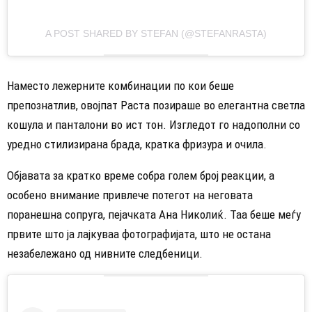
A POST SHARED BY STEFAN (@STEFANRASTA)
Наместо лежерните комбинации по кои беше
препознатлив, овојпат Раста позираше во елегантна светла
кошула и панталони во ист тон. Изгледот го надополни со
уредно стилизирана брада, кратка фризура и очила.
Објавата за кратко време собра голем број реакции, а
особено внимание привлече потегот на неговата
поранешна сопруга, пејачката Ана Николиќ. Таа беше меѓу
првите што ја лајкуваа фотографијата, што не остана
незабележано од нивните следбеници.