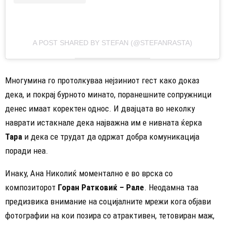
A POST SHARED BY STEFAN (@STEFANRASTA)
Многумина го протолкуваа нејзиниот гест како доказ
дека, и покрај бурното минато, поранешните сопружници
денес имаат коректен однос. И двајцата во неколку
наврати истакнале дека најважна им е нивната ќерка
Тара
и дека се трудат да одржат добра комуникација
поради неа.
Инаку, Ана Николиќ моментално е во врска со
композиторот
Горан Ратковиќ – Рале
. Неодамна таа
предизвика внимание на социјалните мрежи кога објави
фотографии на кои позира со атрактивен, тетовиран маж,