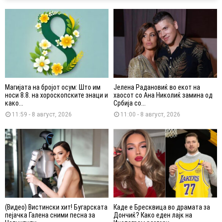
Магијата на бројот осум: Што им
Јелена Радановиќ во екот на
носи 8.8. на хороскопските знаци и
хаосот со Ана Николиќ замина од
како...
Србија со...
11:59 - 8 август, 2026
11:00 - 8 август, 2026
(Видео) Вистински хит! Бугарската
Каде е Бресквица во драмата за
пејачка Галена сними песна за
Дончиќ? Како еден лајк на