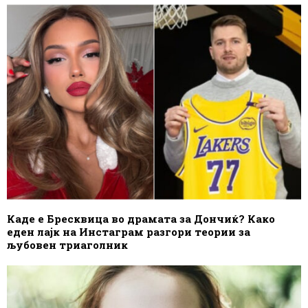
Каде е Бресквица во драмата за Дончиќ? Како
еден лајк на Инстаграм разгори теории за
љубовен триаголник