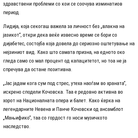
здравствени проблеми со кои се соочува изминатиов
период.
​Лидија, која секогаш важела за личност без „влакна на
јазикот“, откри дека веќе извесно време се бори со
дијабетес, состојба која довела до сериозно оштетување на
нејзиниот вид. Како што самата призна, на едното око
гледа само со мал процент од капацитетот, но тоа не ја
спречува да остане позитивна.
​„Јас јадам кога сум под стрес, утеха наоѓам во храната“,
искрено сподели Кочовска. Таа е редовно активна во
хорот на Националната опера и балет. Како ќерка на
легендарните Невена и Панче Кочовски од ансамблот
„Мањифико“, таа со гордост го носи музичкото
наследство.