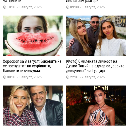
Чатџипити
Инстаграм разгори...
10:01 - 8 август, 2026
09:00 - 8 август, 2026
Хороскоп за 8 август: Биковите ќе
(Фото) Омилената личност на
се препуштат на судбината,
Душко Тошиќ на одмор со „своите
Лавовите ги очекуваат...
девојчиња“ во Турција:...
08:01 - 8 август, 2026
22:01 - 7 август, 2026