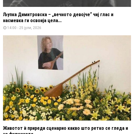
Љупка Димитровска – „вечното девојче“ чиј глас и
насмевка ги освоија цела...
14:00 - 25 јули, 2026
Животот ѝ приреди сценарио какво што ретко се гледа и