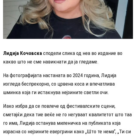
Лидија Кочовска
сподели слика од неа во издание во
какво што не сме навикнати да ја гледаме.
На фотографијата настаната во 2024 година, Лидија
изгледа беспрекорно, со црвена коса и впечатлива
шминка која ги истакнува нејзините светли очи.
Иако избра да се повлече од фестивалските сцени,
сметајќи дека тие веќе не го негуваат квалитетот што таа
го има, Лидија останува миленичка на публиката која
израсна со нејзините евергрини како „Што те нема“, „Ти си