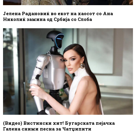
Јелена Радановиќ во екот на хаосот со Ана
Николиќ замина од Србија со Слоба
(Видео) Вистински хит! Бугарската пејачка
Галена сними песна за Чатџипити