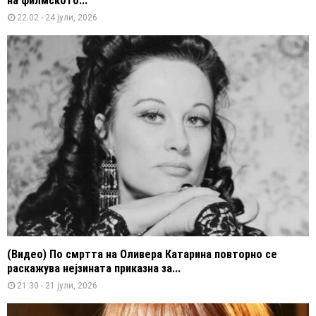
на филмското...
22:02 - 24 јули, 2026
(Видео) По смртта на Оливера Катарина повторно се
раскажува нејзината приказна за...
21:30 - 21 јули, 2026