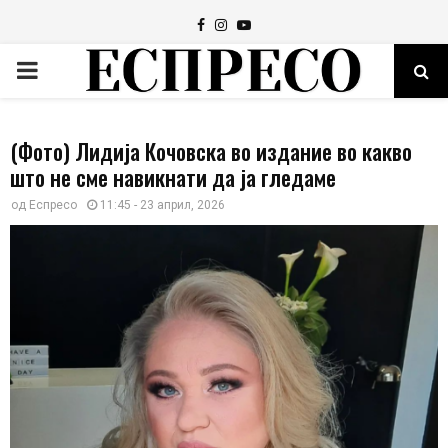
Facebook
Instagram
Youtube
PRIMARY
MENU
(Фото) Лидија Кочовска во издание во какво
што не сме навикнати да ја гледаме
од
Еспресо
11:45 - 23 април, 2026