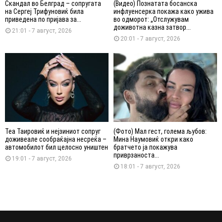
Скандал во Белград – сопругата
(Видео) Познатата босанска
на Сергеј Трифуновиќ била
инфлуенсерка покажа како ужива
приведена по пријава за...
во одморот: „Отслужувам
доживотна казна затвор...
21:01 - 7 август, 2026
20:01 - 7 август, 2026
Теа Таировиќ и нејзиниот сопруг
(Фото) Мал гест, голема љубов:
доживеале сообраќајна несреќа –
Мина Наумовиќ откри како
автомобилот бил целосно уништен
братчето ја покажува
приврзаноста...
19:01 - 7 август, 2026
18:01 - 7 август, 2026