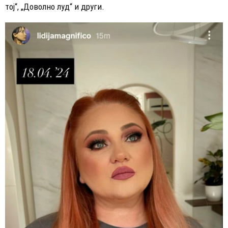
тој“, „Доволно луд“ и други.