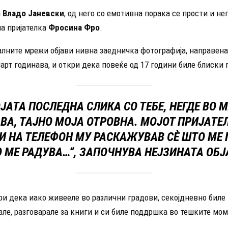
а
Владо Јаневски
, од него со емотивна порака се прости и не
а пријателка
Фросина Фро
.
алните мрежи објави нивна заедничка фотографија, направена
арт годинава, и откри дека повеќе од 17 години биле блиски 
ЈАТА ПОСЛЕДНА СЛИКА СО ТЕБЕ, НЕГДЕ ВО 
ВА, ТАЈНО МОЈА ОТРОВНА. МОЈОТ ПРИЈАТЕЛ
И НА ТЕЛЕФОН МУ РАСКАЖУВАВ СÈ ШТО МЕ 
 МЕ РАДУВА…“, ЗАПОЧНУВА НЕЈЗИНАТА ОБЈ
и дека иако живееле во различни градови, секојдневно биле 
ле, разговарале за книги и си биле поддршка во тешките мо