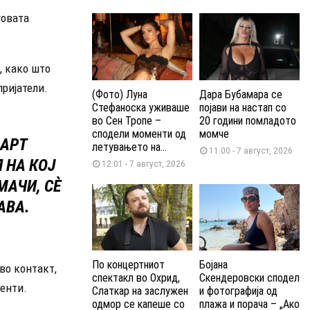
говата
, како што
пријатели.
(Фото) Луна
Дара Бубамара се
Стефаноска уживаше
појави на настап со
во Сен Тропе –
20 години помладото
сподели моменти од
момче
МАРТ
летувањето на...
11:00 - 7 август, 2026
 НА КОЈ
12:01 - 7 август, 2026
МАЧИ, СÈ
АВА.
По концертниот
Бојана
во контакт,
спектакл во Охрид,
Скендеровски сподел
менти.
Слаткар на заслужен
и фотографија од
одмор се капеше со
плажа и порача – „Ако