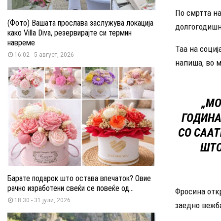
По смртта н
(Фото) Вашата прослава заслужува локација
долгогодишн
како Villa Diva, резервирајте си термин
навреме
Таа на социј
16:02 - 5 август, 2026
напиша, во м
„МО
ГОДИНА
СО СААТ
ШТО
Барате подарок што остава впечаток? Овие
рачно изработени свеќи се повеќе од...
Фросина откр
18:30 - 31 јули, 2026
заедно вежба