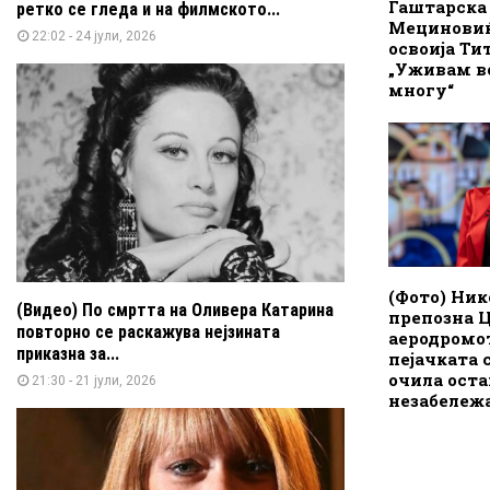
Гаштарска
ретко се гледа и на филмското...
Мециновиќ
22:02 - 24 јули, 2026
освоија Ти
„Уживам во
многу“
(Фото) Нико
(Видео) По смртта на Оливера Катарина
препозна Ц
повторно се раскажува нејзината
аеродромо
приказна за...
пејачката 
очила оста
21:30 - 21 јули, 2026
незабележ