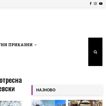
Facebook
Insta
Yo
НИ ПРИКАЗНИ
потресна
евски
НАЈНОВО