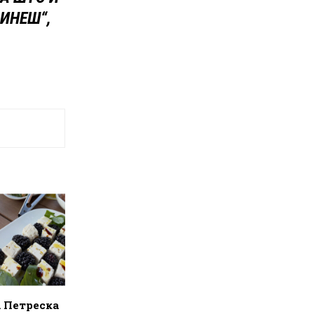
МИНЕШ“,
а Петреска