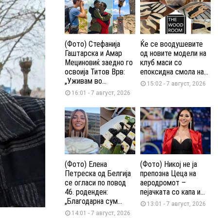
(Фото) Стефанија
Ќе се воодушевите
Гаштарска и Амар
од новите модели на
Мециновиќ заедно го
клуб маси со
освоија Титов Врв:
епоксидна смола на...
„Уживам во...
15:02 - 7 август, 2026
16:01 - 7 август, 2026
(Фото) Елена
(Фото) Никој не ја
Петреска од Белгија
препозна Цеца на
се огласи по повод
аеродромот –
46. роденден:
пејачката со капа и...
„Благодарна сум...
13:01 - 7 август, 2026
14:01 - 7 август, 2026