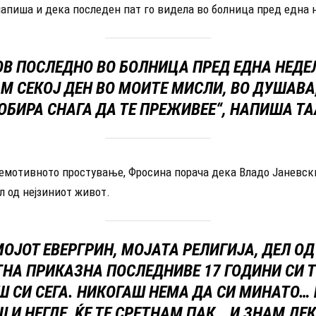
напиша и дека последен пат го видела во болница пред една 
ОВ ПОСЛЕДНО ВО БОЛНИЦА ПРЕД ЕДНА НЕДЕЛ
АМ СЕКОЈ ДЕН ВО МОИТЕ МИСЛИ, ВО ДУШАВА
ОБИРА СНАГА ДА ТЕ ПРЕЖИВЕЕ“, НАПИША ТА
д емотивното простување, Фросина порача дека Владо Јаневск
л од нејзиниот живот.
МОЈОТ ЕВЕРГРИН, МОЈАТА РЕЛИГИЈА, ДЕЛ О
НА ПРИКАЗНА ПОСЛЕДНИВЕ 17 ГОДИНИ СИ ТИ
Ш СИ СЕГА. НИКОГАШ НЕМА ДА СИ МИНАТО… 
 И НЕГДЕ, ЌЕ ТЕ СРЕТНАМ ПАК… И ЗНАМ ДЕ