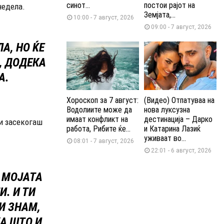
синот...
постои рајот на
недела.
Земјата,...
10:00 - 7 август, 2026
09:00 - 7 август, 2026
А, НО ЌЕ
, ДОДЕКА
А.
Хороскоп за 7 август:
(Видео) Отпатуваа на
Водолиите може да
нова луксузна
имаат конфликт на
дестинација – Дарко
и засекогаш
работа, Рибите ќе...
и Катарина Лазиќ
уживаат во...
08:01 - 7 август, 2026
22:01 - 6 август, 2026
Д МОЈАТА
. И ТИ
И ЗНАМ,
КА ШТО И