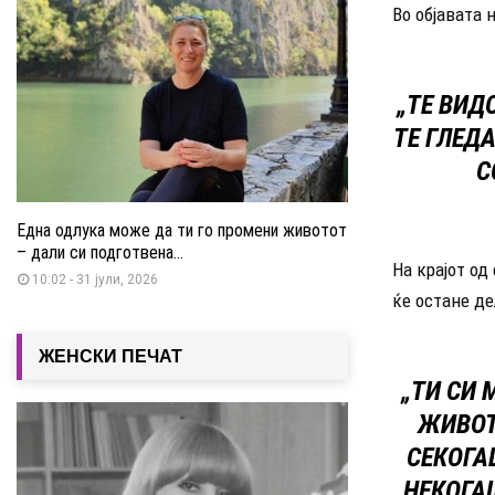
Во објавата 
„ТЕ ВИД
ТЕ ГЛЕД
С
Една одлука може да ти го промени животот
– дали си подготвена...
На крајот о
10:02 - 31 јули, 2026
ќе остане де
ЖЕНСКИ ПЕЧАТ
„ТИ СИ 
ЖИВОТ
СЕКОГА
НЕКОГАШ