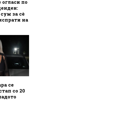
е огласи по
денден:
 сум за сè
испрати на
ра се
стап со 20
ладото