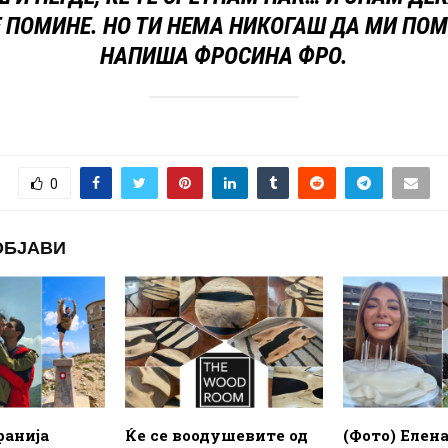
Е ПОМИНЕ. НО ТИ НЕМА НИКОГАШ ДА МИ ПО
НАПИША ФРОСИНА ФРО.
0
ОБЈАВИ
фанија
Ќе се воодушевите од
(Фото) Елен