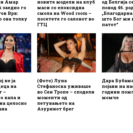
 и Амар
новите модели на клуб
од Белгија с
 заедно го
маси со епоксидна
повод 46. ро
тов Врв:
смола на Wood room –
„Благодарна
 ова толку
посетете го салонот во
што Бог ми 
ГТЦ
патот“
ј не ја
(Фото) Луна
Дара Бубама
еца на
Стефаноска уживаше
појави на на
т –
во Сен Тропе – сподели
години пом
со капа и
моменти од
момче
на целосно
летувањето на
ана
Азурниот брег