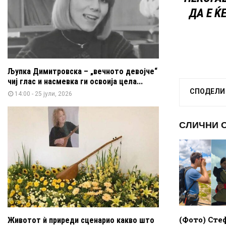
ДА Е Ќ
Љупка Димитровска – „вечното девојче“
чиј глас и насмевка ги освоија цела...
СПОДЕЛИ
14:00 - 25 јули, 2026
СЛИЧНИ 
(Фото) Сте
Животот ѝ приреди сценарио какво што