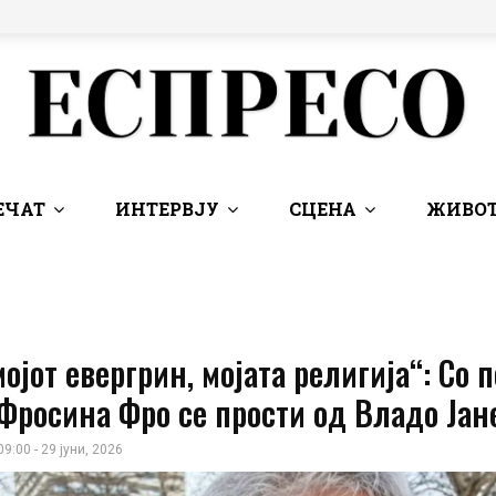
ЕЧАТ
ИНТЕРВЈУ
СЦЕНА
ЖИВОТ
мојот евергрин, мојата религија“: Со 
Фросина Фро се прости од Владо Јан
09:00 - 29 јуни, 2026