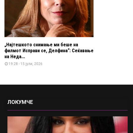
„Најтешкото снимање ми беше на
филмот Исправи се, Делфина“: Сеќавање
на Неда...
19:28 - 15 јули, 2026
ЛОКУМЧЕ