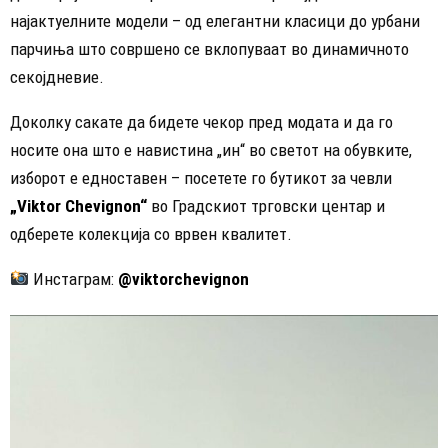
најактуелните модели – од елегантни класици до урбани
парчиња што совршено се вклопуваат во динамичното
секојдневие.
Доколку сакате да бидете чекор пред модата и да го
носите она што е навистина „ин“ во светот на обувките,
изборот е едноставен – посетете го бутикот за чевли
„Viktor Chevignon“
во Градскиот трговски центар и
одберете колекција со врвен квалитет.
Инстаграм:
@viktorchevignon