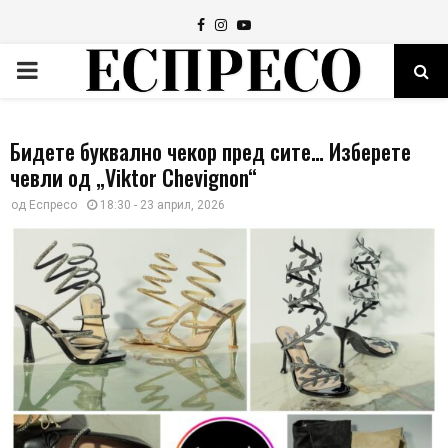
Facebook
Instagram
Youtube
PRIMARY
MENU
Бидете буквално чекор пред сите… Изберете
чевли од „Viktor Chevignon“
од
Еспресо
18:30 - 23 април, 2026