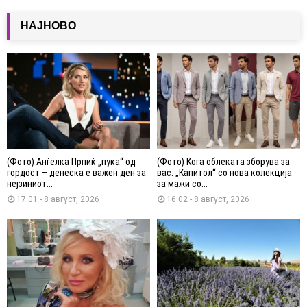
НАЈНОВО
(Фото) Анѓелка Прпиќ „пука“ од
(Фото) Кога облеката зборува за
гордост – денеска е важен ден за
вас: „Капитол“ со нова колекција
нејзиниот...
за мажи со...
17:01 - 8 август, 2026
16:02 - 8 август, 2026