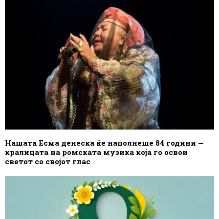
Нашата Есма денеска ќе наполнеше 84 години —
кралицата на ромската музика која го освои
светот со својот глас