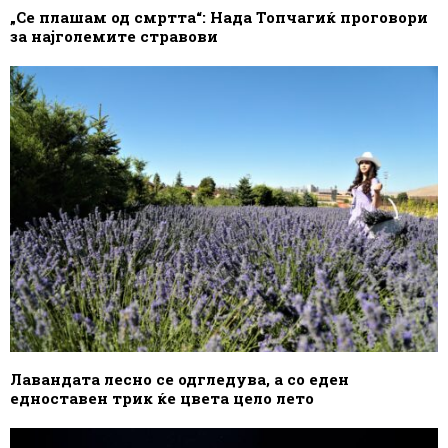
„Се плашам од смртта“: Нада Топчагиќ проговори
за најголемите стравови
Лавандата лесно се одгледува, а со еден
едноставен трик ќе цвета цело лето