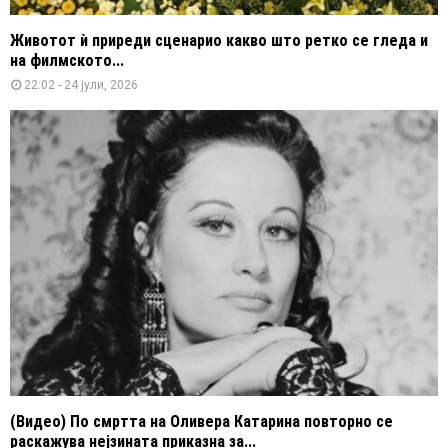
Животот ѝ приреди сценарио какво што ретко се гледа и
на филмското...
22:02 - 24 јули, 2026
(Видео) По смртта на Оливера Катарина повторно се
раскажува нејзината приказна за...