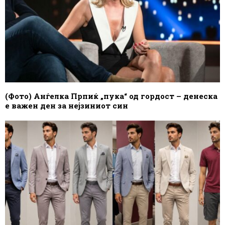
(Фото) Анѓелка Прпиќ „пука“ од гордост – денеска
е важен ден за нејзиниот син