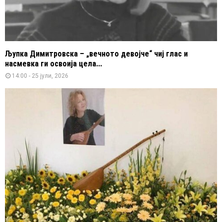
Љупка Димитровска – „вечното девојче“ чиј глас и
насмевка ги освоија цела...
14:00 - 25 јули, 2026