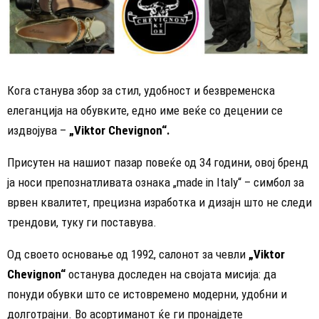
Кога станува збор за стил, удобност и безвременска
елеганција на обувките, едно име веќе со децении се
издвојува –
„Viktor Chevignon“.
Присутен на нашиот пазар повеќе од 34 години, овој бренд
ја носи препознатливата ознака „made in Italy“ – симбол за
врвен квалитет, прецизна изработка и дизајн што не следи
трендови, туку ги поставува.
Од своето основање од 1992, салонот за чевли
„Viktor
Chevignon“
останува доследен на својата мисија: да
понуди обувки што се истовремено модерни, удобни и
долготрајни. Во асортиманот ќе ги пронајдете