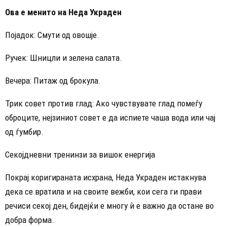
Ова е менито на Неда Украден
Појадок: Смути од овошје.
Ручек: Шницли и зелена салата.
Вечера: Питаж од брокула.
Трик совет против глад: Ако чувствувате глад помеѓу
оброците, нејзиниот совет е да испиете чаша вода или чај
од ѓумбир.
Секојдневни тренинзи за вишок енергија
Покрај коригираната исхрана, Неда Украден истакнува
дека се вратила и на своите вежби, кои сега ги прави
речиси секој ден, бидејќи е многу ѝ е важно да остане во
добра форма.