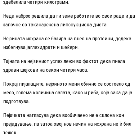
здебелила четири килограми.
Неда набрзо решила да ги земе работите во свои раце и да
започне со таканаречена липосукциска диета.
Нејзината исхрана се базира на внес на протеини, додека
избегнува јаглехидрати и шеќери.
Тајната на нејзиниот успех лежи во фактот дека пиела
здрави шејкови на секои четири часа.
Покрај пијалаците, нејзиното мени обично се состоело од
месо, голема количина салата, како и риба, која сака да ја
подготвува.
Пејачката нагласува дека вообичаено не е склона кон
прејадување, па затоа овој нов начин на исхрана не ѝ бил
тежок.