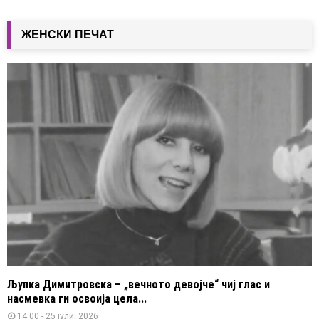
ЖЕНСКИ ПЕЧАТ
Љупка Димитровска – „вечното девојче“ чиј глас и
насмевка ги освоија цела...
14:00 - 25 јули, 2026