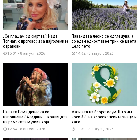
„Се плашам од смртта“: Нада
Лавандата лесно се одгледува, а
Топчагиќ проговори за најголемите
со еден едноставен трик ќе цвета
стравови
цело лето
15:01 - 8 август, 2026
14:02 - 8 август, 2026
Нашата Есма денеска ќе
Магијата на бројот осум: Што им
наполнеше 84 години — кралицата
носи 8.8. на хороскопските знаци и
на ромската музика која...
како...
12:54 - 8 август, 2026
11:59 - 8 август, 2026