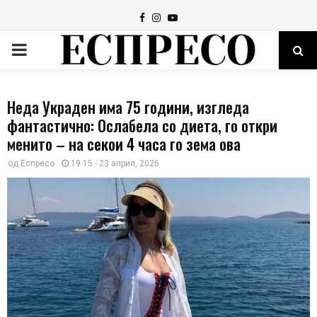
Facebook
Instagram
Youtube
PRIMARY
MENU
Неда Украден има 75 години, изгледа
фантастично: Ослабела со диета, го откри
менито – на секои 4 часа го зема ова
од
Еспресо
19:15 - 23 април, 2026