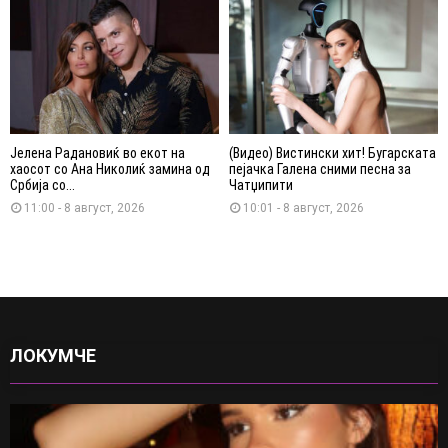
Јелена Радановиќ во екот на
(Видео) Вистински хит! Бугарската
хаосот со Ана Николиќ замина од
пејачка Галена сними песна за
Србија со...
Чатџипити
11:00 - 8 август, 2026
10:01 - 8 август, 2026
ЛОКУМЧЕ