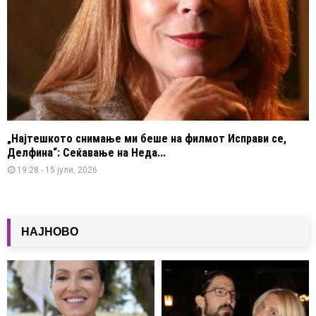
„Најтешкото снимање ми беше на филмот Исправи се,
Делфина“: Сеќавање на Неда...
19:28 - 15 јули, 2026
НАЈНОВО