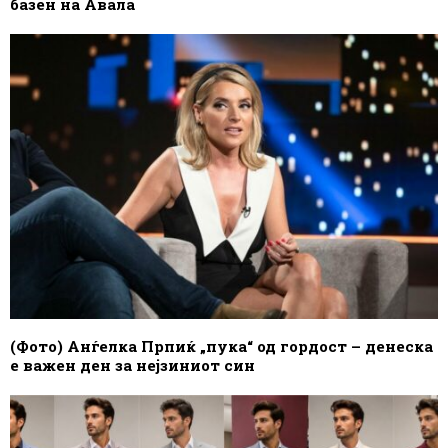
базен на Авала
(Фото) Анѓелка Прпиќ „пука“ од гордост – денеска
е важен ден за нејзиниот син