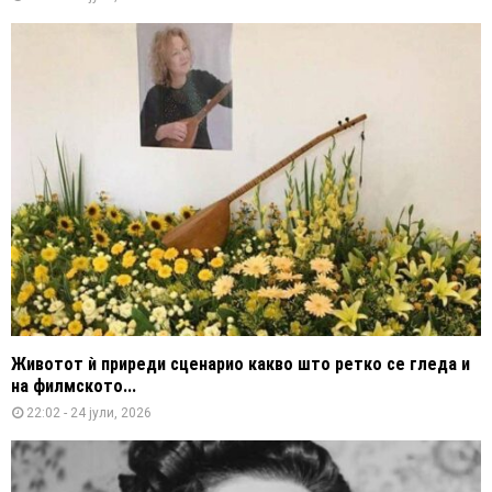
Животот ѝ приреди сценарио какво што ретко се гледа и
на филмското...
22:02 - 24 јули, 2026