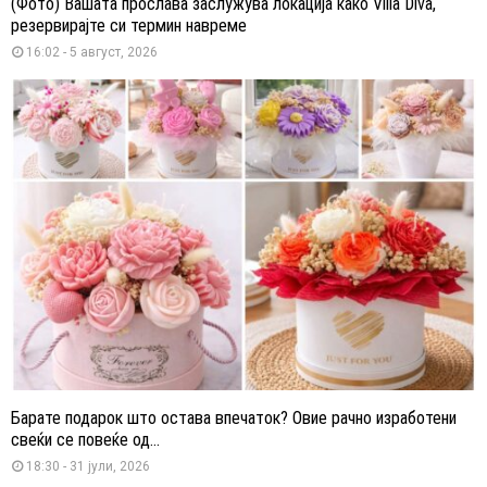
(Фото) Вашата прослава заслужува локација како Villa Diva,
резервирајте си термин навреме
16:02 - 5 август, 2026
Барате подарок што остава впечаток? Овие рачно изработени
свеќи се повеќе од...
18:30 - 31 јули, 2026