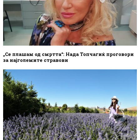
„Се плашам од смртта“: Нада Топчагиќ проговори
за најголемите стравови