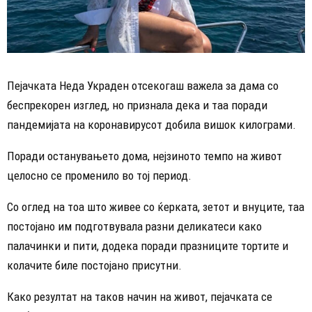
Пејачката Неда Украден отсекогаш важела за дама со
беспрекорен изглед, но признала дека и таа поради
пандемијата на коронавирусот добила вишок килограми.
Поради останувањето дома, нејзиното темпо на живот
целосно се променило во тој период.
Со оглед на тоа што живее со ќерката, зетот и внуците, таа
постојано им подготвувала разни деликатеси како
палачинки и пити, додека поради празниците тортите и
колачите биле постојано присутни.
Како резултат на таков начин на живот, пејачката се