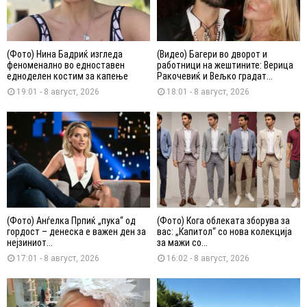
(Фото) Нина Бадриќ изгледа
(Видео) Багери во дворот и
феноменално во едноставен
работници на жештините: Верица
едноделен костим за капење
Ракочевиќ и Вељко градат...
19:01 - 8 август, 2026
18:01 - 8 август, 2026
(Фото) Анѓелка Прпиќ „пука“ од
(Фото) Кога облеката зборува за
гордост – денеска е важен ден за
вас: „Капитол“ со нова колекција
нејзиниот...
за мажи со...
17:01 - 8 август, 2026
16:02 - 8 август, 2026