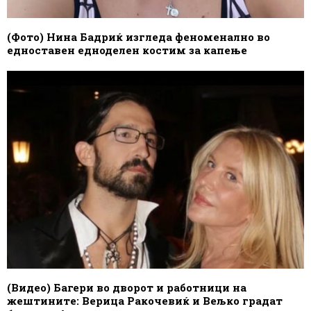
(Фото) Нина Бадриќ изгледа феноменално во
едноставен едноделен костим за капење
(Видео) Багери во дворот и работници на
жештините: Верица Ракочевиќ и Вељко градат