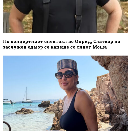
По концертниот спектакл во Охрид, Слаткар на
заслужен одмор се капеше со синот Моша