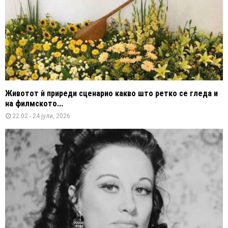
Животот ѝ приреди сценарио какво што ретко се гледа и
на филмското...
22:02 - 24 јули, 2026