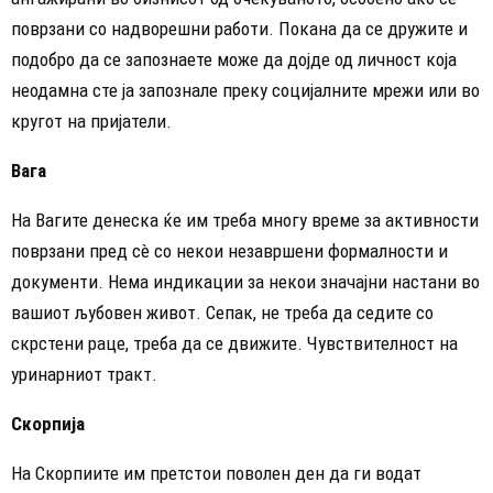
поврзани со надворешни работи. Покана да се дружите и
подобро да се запознаете може да дојде од личност која
неодамна сте ја запознале преку социјалните мрежи или во
кругот на пријатели.
Вага
На Вагите денеска ќе им треба многу време за активности
поврзани пред сè со некои незавршени формалности и
документи. Нема индикации за некои значајни настани во
вашиот љубовен живот. Сепак, не треба да седите со
скрстени раце, треба да се движите. Чувствителност на
уринарниот тракт.
Скорпија
На Скорпиите им претстои поволен ден да ги водат