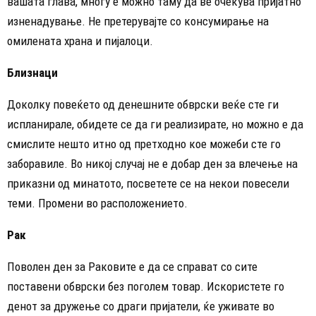
вашата глава, многу е можно таму да ве очекува пријатно
изненадување. Не претерувајте со консумирање на
омилената храна и пијалоци.
Близнаци
Доколку повеќето од денешните обврски веќе сте ги
испланирале, обидете се да ги реализирате, но можно е да
смислите нешто итно од претходно кое можеби сте го
заборавиле. Во никој случај не е добар ден за влечење на
приказни од минатото, посветете се на некои повесели
теми. Промени во расположението.
Рак
Поволен ден за Раковите е да се справат со сите
поставени обврски без поголем товар. Искористете го
денот за дружење со драги пријатели, ќе уживате во