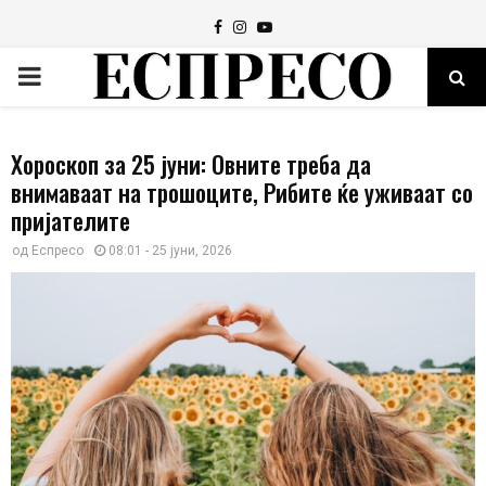
Facebook
Instagram
Youtube
PRIMARY
MENU
Хороскоп за 25 јуни: Овните треба да
внимаваат на трошоците, Рибите ќе уживаат со
пријателите
од
Еспресо
08:01 - 25 јуни, 2026