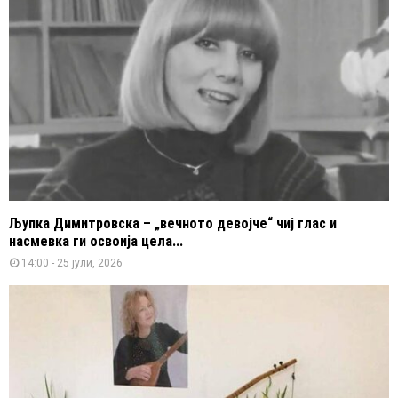
Љупка Димитровска – „вечното девојче“ чиј глас и
насмевка ги освоија цела...
14:00 - 25 јули, 2026