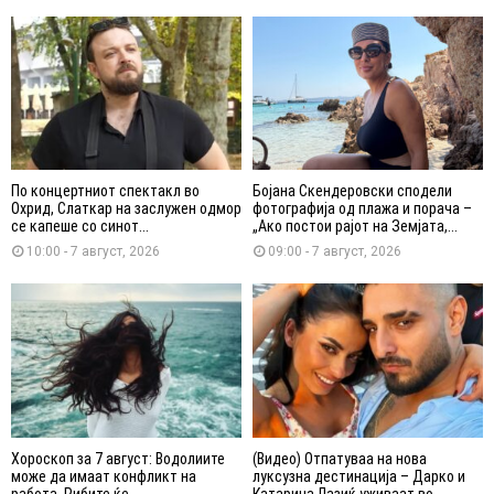
По концертниот спектакл во
Бојана Скендеровски сподели
Охрид, Слаткар на заслужен одмор
фотографија од плажа и порача –
се капеше со синот...
„Ако постои рајот на Земјата,...
10:00 - 7 август, 2026
09:00 - 7 август, 2026
Хороскоп за 7 август: Водолиите
(Видео) Отпатуваа на нова
може да имаат конфликт на
луксузна дестинација – Дарко и
работа, Рибите ќе...
Катарина Лазиќ уживаат во...