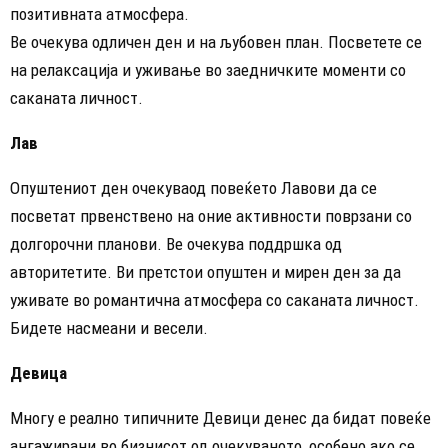
позитивната атмосфера.
Ве очекува одличен ден и на љубовен план. Посветете се
на релаксација и уживање во заедничките моменти со
саканата личност.
Лав
Опуштениот ден очекуваод повеќето Лавови да се
посветат првенствено на оние активности поврзани со
долгорочни планови. Ве очекува поддршка од
авторитетите. Ви претстои опуштен и мирен ден за да
уживате во романтична атмосфера со саканата личност.
Бидете насмеани и весели.
Девица
Многу е реално типичните Девици денес да бидат повеќе
ангажирани во бизнисот од очекуваното, особено ако се