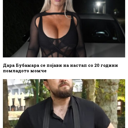
Дара Бубамара се појави на настап со 20 години
помладото момче