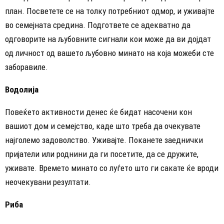
план. Посветете се на толку потребниот одмор, и уживајте
во семејната средина. Подгответе се адекватно да
одговорите на љубовните сигнали кои може да ви дојдат
од личност од вашето љубовно минато на која можеби сте
заборавиле.
Водолија
Повеќето активности денес ќе бидат насочени кон
вашиот дом и семејство, каде што треба да очекувате
најголемо задоволство. Уживајте. Поканете заеднички
пријатели или роднини да ги посетите, да се дружите,
уживате. Времето минато со луѓето што ги сакате ќе вроди
неочекувани резултати.
Риба