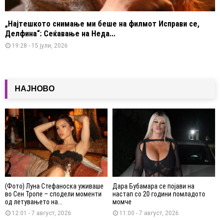
„Најтешкото снимање ми беше на филмот Исправи се,
Делфина“: Сеќавање на Неда...
19:28 - 15 јули, 2026
НАЈНОВО
(Фото) Луна Стефаноска уживаше
Дара Бубамара се појави на
во Сен Тропе – сподели моменти
настап со 20 години помладото
од летувањето на...
момче
12:01 - 7 август, 2026
11:00 - 7 август, 2026