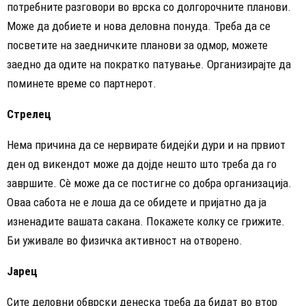
потребните разговори во врска со долгорочните планови.
Може да добиете и нова деловна понуда. Треба да се
посветите на заедничките планови за одмор, можете
заедно да одите на пократко патување. Организирајте да
поминете време со партнерот.
Стрелец
Нема причина да се нервирате бидејќи дури и на првиот
ден од викендот може да дојде нешто што треба да го
завршите. Сè може да се постигне со добра организација.
Оваа сабота не е лоша да се обидете и пријатно да ја
изненадите вашата сакана. Покажете колку се грижите.
Би уживале во физичка активност на отворено.
Јарец
Сите деловни обврски денеска треба да бидат во втор