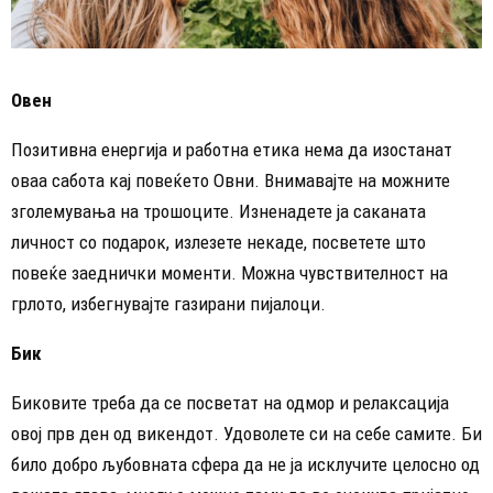
Овен
Позитивна енергија и работна етика нема да изостанат
оваа сабота кај повеќето Овни. Внимавајте на можните
зголемувања на трошоците. Изненадете ја саканата
личност со подарок, излезете некаде, посветете што
повеќе заеднички моменти. Можна чувствителност на
грлото, избегнувајте газирани пијалоци.
Бик
Биковите треба да се посветат на одмор и релаксација
овој прв ден од викендот. Удоволете си на себе самите. Би
било добро љубовната сфера да не ја исклучите целосно од