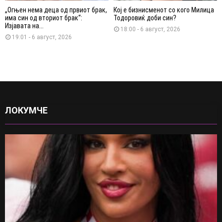
„Огњен нема деца од првиот брак,
Кој е бизнисменот со кого Милица
има син од вториот брак“:
Тодоровиќ доби син?
Изјавата на...
18:00 - 6 август, 2026
19:01 - 6 август, 2026
ЛОКУМЧЕ