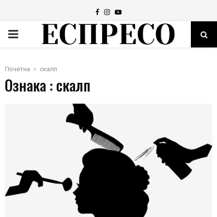
Facebook
Instagram
Youtube
PRIMARY
MENU
Почетна
скалп
Ознака : скалп