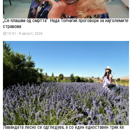
„Се плашам од смртта“: Нада Топчагиќ проговори за најголемите
стравови
15:01 - 8 август, 2026
Лавандата лесно се одгледува, а со еден едноставен трик ќе