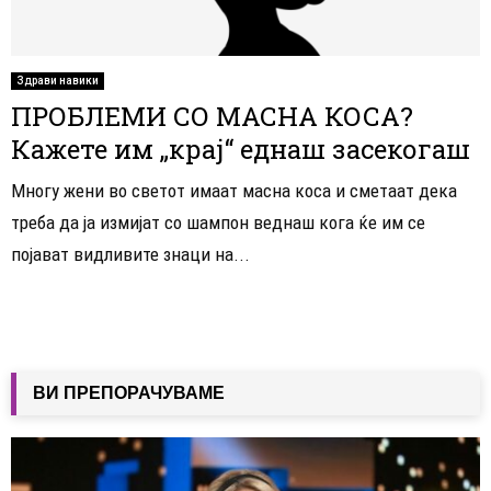
Здрави навики
ПРОБЛЕМИ СО МАСНА КОСА?
Кажете им „крај“ еднаш засекогаш
Многу жени во светот имаат масна коса и сметаат дека
треба да ја измијат со шампон веднаш кога ќе им се
појават видливите знаци на...
ВИ ПРЕПОРАЧУВАМЕ