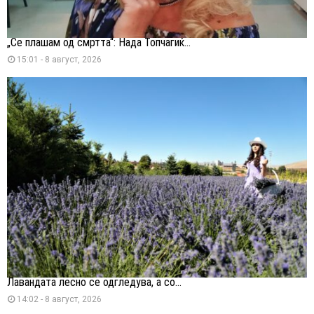
„Се плашам од смртта“: Нада Топчагиќ...
15:01 - 8 август, 2026
Лавандата лесно се одгледува, а со...
14:02 - 8 август, 2026