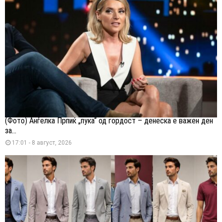
(Фото) Анѓелка Прпиќ „пука“ од гордост – денеска е важен ден
за...
17:01 - 8 август, 2026