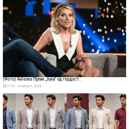
(Фото) Анѓелка Прпиќ „пука“ од гордост...
17:01 - 8 август, 2026