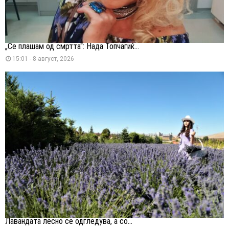
„Се плашам од смртта“: Нада Топчагиќ...
15:01 - 8 август, 2026
Лавандата лесно се одгледува, а со...