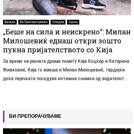
Балкан
Ви Препорачуваме
Слајдер
Сцена
„Беше на сила и неискрено“: Милан
Милошевиќ еднаш откри зошто
пукна пријателството со Кија
За време на јавната драма помеѓу Кија Коцкар и Катарина
Живковиќ, Кија го вмеша и Милан Милошевиќ, тврдејќи
дека пејачката поседува интимни снимки од водителот...
ВИ ПРЕПОРАЧУВАМЕ