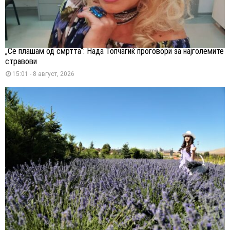
„Се плашам од смртта“: Нада Топчагиќ проговори за најголемите
стравови
15:01 - 8 август, 2026