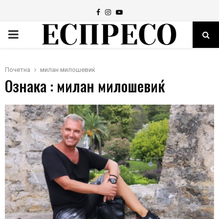
Facebook
Instagram
Youtube
PRIMARY
MENU
Почетна
милан милошевиќ
Ознака : милан милошевиќ