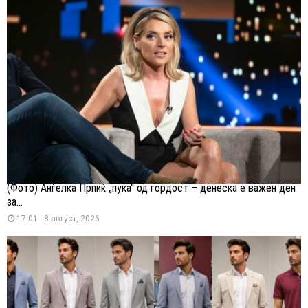
(Фото) Анѓелка Прпиќ „пука“ од гордост – денеска е важен ден
за...
17:01 - 8 август, 2026