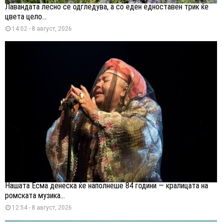
Лавандата лесно се одгледува, а со еден едноставен трик ќе
цвета цело...
14:02 - 8 август, 2026
Нашата Есма денеска ќе наполнеше 84 години — кралицата на
ромската музика...
12:54 - 8 август, 2026