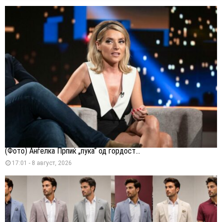
(Фото) Анѓелка Прпиќ „пука“ од гордост...
17:01 - 8 август, 2026