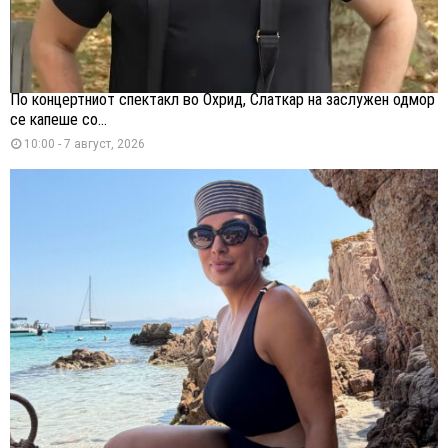
По концертниот спектакл во Охрид, Слаткар на заслужен одмор
се капеше со...
10:00 - 7 август, 2026