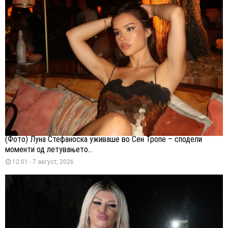
(Фото) Луна Стефаноска уживаше во Сен Тропе – сподели
моменти од летувањето...
12:01 - 7 август, 2026