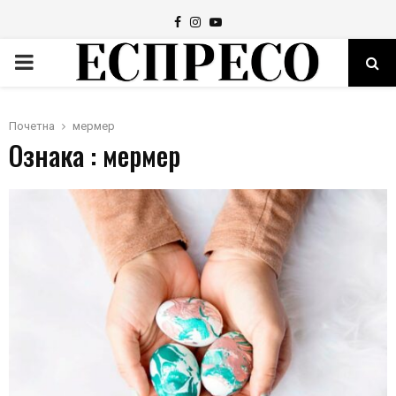
Facebook
Instagram
Youtube
PRIMARY
MENU
Почетна
мермер
Ознака : мермер