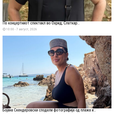
По концертниот спектакл во Охрид, Слаткар...
10:00 - 7 август, 2026
Бојана Скендеровски сподели фотографија од плажа и...