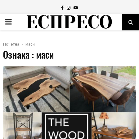
Facebook
Instagram
Youtube
PRIMARY
MENU
Почетна
маси
Ознака : маси