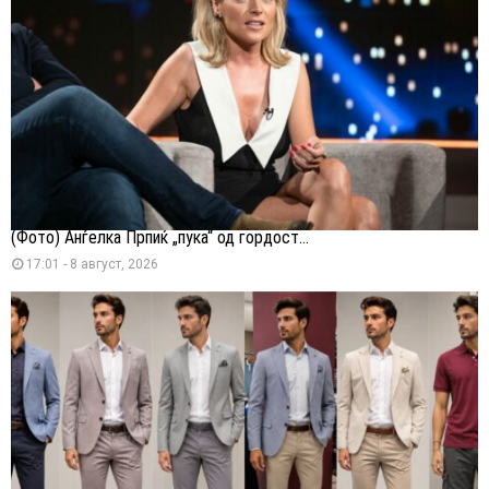
(Фото) Анѓелка Прпиќ „пука“ од гордост...
17:01 - 8 август, 2026