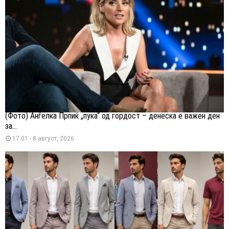
(Фото) Анѓелка Прпиќ „пука“ од гордост – денеска е важен ден
за...
17:01 - 8 август, 2026