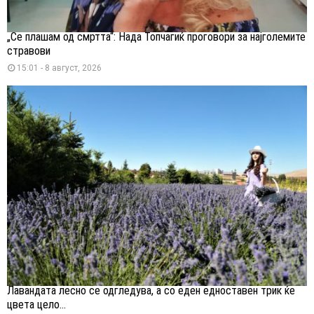
„Се плашам од смртта“: Нада Топчагиќ проговори за најголемите
стравови
15:01 - 8 август, 2026
Лавандата лесно се одгледува, а со еден едноставен трик ќе
цвета цело...