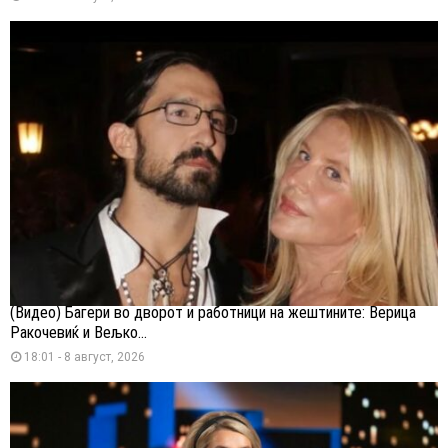
(Видео) Багери во дворот и работници на жештините: Верица
Ракочевиќ и Вељко...
18:01 - 8 август, 2026