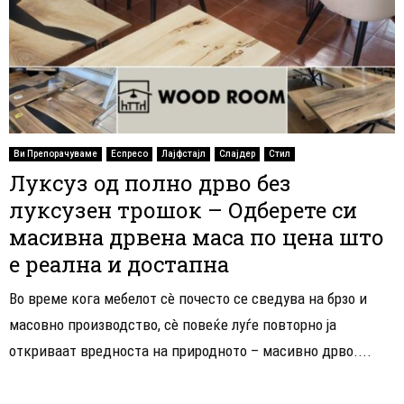
Ви Препорачуваме
Еспресо
Лајфстајл
Слајдер
Стил
Луксуз од полно дрво без
луксузен трошок – Одберете си
масивна дрвена маса по цена што
е реална и достапна
Во време кога мебелот сè почесто се сведува на брзо и
масовно производство, сè повеќе луѓе повторно ја
откриваат вредноста на природното – масивно дрво....