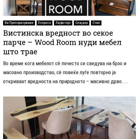
Ви Препорачуваме
Еспресо
Лајфстајл
Слајдер
Стил
Вистинска вредност во секое
парче – Wood Room нуди мебел
што трае
Во време кога мебелот сè почесто се сведува на брзо и
масовно производство, сè повеќе луѓе повторно ја
откриваат вредноста на природното – масивно дрво....