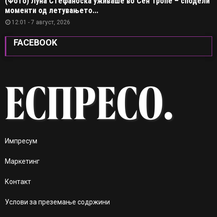
(Фото) Луна Стефаноска уживаше во Сен Тропе – сподели
моменти од летувањето...
12:01 - 7 август, 2026
FACEBOOK
Импресум
Маркетинг
Контакт
Услови за преземање содржини