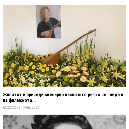
Животот ѝ приреди сценарио какво што ретко се гледа и
на филмското...
22:02 - 24 јули, 2026