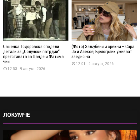
Сашенка Тодоровска сподели
(Фото) Заљубени и среќни – Сара
детали за „Солунски патрдии“,
Јо и Алексеј Бјелогрлиќ уживаат
претставата за Цанде и Фатима
заедно на...
чии...
12:01 - 9 август, 2026
12:53 - 9 август, 2026
ЛОКУМЧЕ