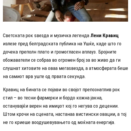
Светската рок ѕвезда и музичка легенда
Лени Кравиц
излезе пред белградската публика на Ушќе, каде што го
дочека преполн плато и громогласен аплауз. Бројните
обожаватели се собраа во огромен број за во живо да ги
слушнат хитовите на оваа мегаѕвезда, а атмосферата беше
на самиот врв уште од првата секунда.
Кравиц на бината се појави во својот препознатлив рок
стил – во тесни фармерки и бордо кожна јакна,
останувајќи верен на имиџот кој го негува со децении.
Штом крочи на сцената, настанаа вистински овации, а тој
не го криеше воодушевувањето од моќната енергија.