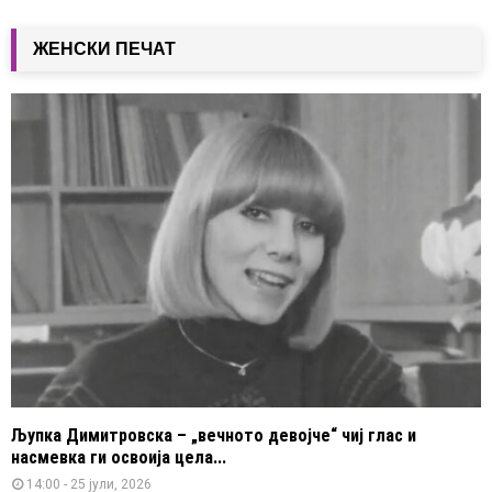
ЖЕНСКИ ПЕЧАТ
Љупка Димитровска – „вечното девојче“ чиј глас и
насмевка ги освоија цела...
14:00 - 25 јули, 2026