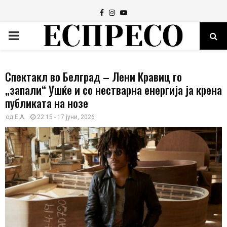
Facebook
Instagram
Youtube
PRIMARY
MENU
Спектакл во Белград – Лени Кравиц го
„запали“ Ушќе и со нестварна енергија ја крена
публиката на нозе
од
E.A.
22:15 - 17 јуни, 2026