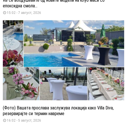
Ќе се воодушевите од новите модели на клуб маси со
епоксидна смола...
15:02 - 7 август, 2026
(Фото) Вашата прослава заслужува локација како Villa Diva,
резервирајте си термин навреме
16:02 - 5 август, 2026