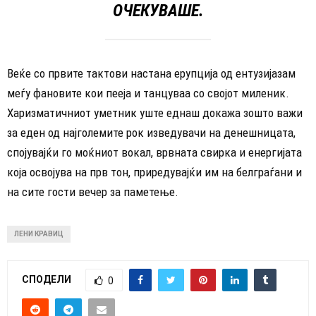
ОЧЕКУВАШЕ.
Веќе со првите тактови настана ерупција од ентузијазам
меѓу фановите кои пееја и танцуваа со својот миленик.
Харизматичниот уметник уште еднаш докажа зошто важи
за еден од најголемите рок изведувачи на денешницата,
спојувајќи го моќниот вокал, врвната свирка и енергијата
која освојува на прв тон, приредувајќи им на белграѓани и
на сите гости вечер за паметење.
ЛЕНИ КРАВИЦ
СПОДЕЛИ
0