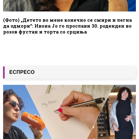
(Фото) „Детето во мене конечно се смири и легна
да одмори“: Ивона Јо го прослави 30. роденден во
розов фустан и торта со срциња
ЕСПРЕСО