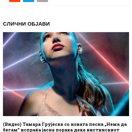
СЛИЧНИ ОБЈАВИ
(Видео) Тамара Грујеска со новата песна „Нема да
бегам“ испраќа јасна порака дека вистинскиот