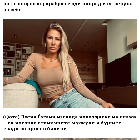
пат е оној по кој храбро се оди напред и се верува
во себе
(Фото) Весна Ѓогани изгледа неверојатно на плажа
– ги истакна стомачните мускули и бујните
гради во црвено бикини