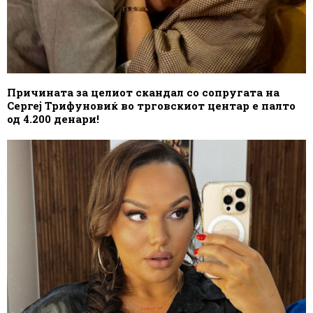
Причината за целиот скандал со сопругата на
Сергеј Трифуновиќ во трговскиот центар е палто
од 4.200 денари!