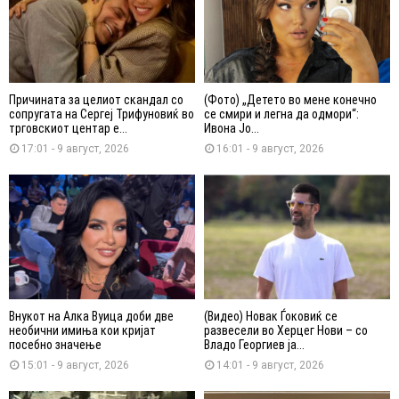
Причината за целиот скандал со
(Фото) „Детето во мене конечно
сопругата на Сергеј Трифуновиќ во
се смири и легна да одмори“:
трговскиот центар е...
Ивона Јо...
17:01 - 9 август, 2026
16:01 - 9 август, 2026
Внукот на Алка Вуица доби две
(Видео) Новак Ѓоковиќ се
необични имиња кои кријат
развесели во Херцег Нови – со
посебно значење
Владо Георгиев ја...
15:01 - 9 август, 2026
14:01 - 9 август, 2026