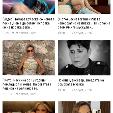
(Видео) Тамара Грујеска со новата
(Фото) Весна Ѓогани изгледа
песна „Нема да бегам“ испраќа
неверојатно на плажа – ги истакна
јасна порака дека...
стомачните мускули и...
21:19 - 9 август, 2026
20:01 - 9 август, 2026
(Фото) Раскина со 19 години
Почина Џансевер, ѕвездата на
помладиот и ужива: Најбогатата
ромската музика
пејачка на Балканот го...
18:01 - 9 август, 2026
19:01 - 9 август, 2026