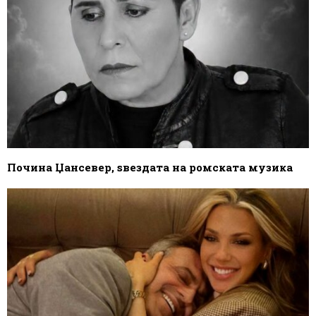
Почина Џансевер, ѕвездата на ромската музика