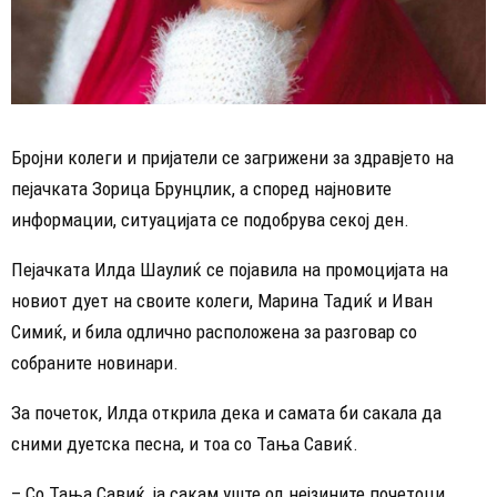
Бројни колеги и пријатели се загрижени за здравјето на
пејачката Зорица Брунцлик, а според најновите
информации, ситуацијата се подобрува секој ден.
Пејачката Илда Шаулиќ се појавила на промоцијата на
новиот дует на своите колеги, Марина Тадиќ и Иван
Симиќ, и била одлично расположена за разговар со
собраните новинари.
За почеток, Илда открила дека и самата би сакала да
сними дуетска песна, и тоа со Тања Савиќ.
– Со Тања Савиќ, ја сакам уште од нејзините почетоци,