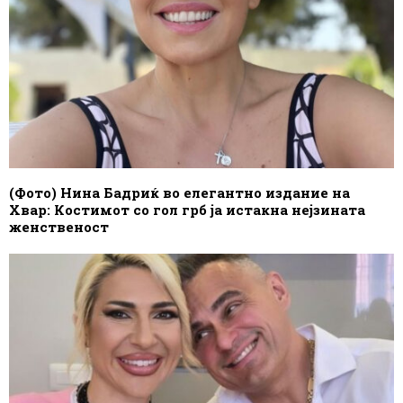
(Фото) Нина Бадриќ во елегантно издание на
Хвар: Костимот со гол грб ја истакна нејзината
женственост