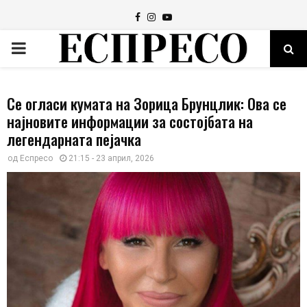
Facebook
Instagram
Youtube
PRIMARY
MENU
Се огласи кумата на Зорица Брунцлик: Ова се
најновите информации за состојбата на
легендарната пејачка
од
Еспресо
21:15 - 23 април, 2026