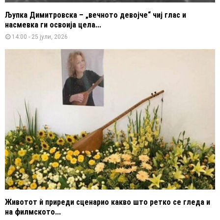
Љупка Димитровска – „вечното девојче“ чиј глас и
насмевка ги освоија цела...
14:00 - 25 јули, 2026
Животот ѝ приреди сценарио какво што ретко се гледа и
на филмското...