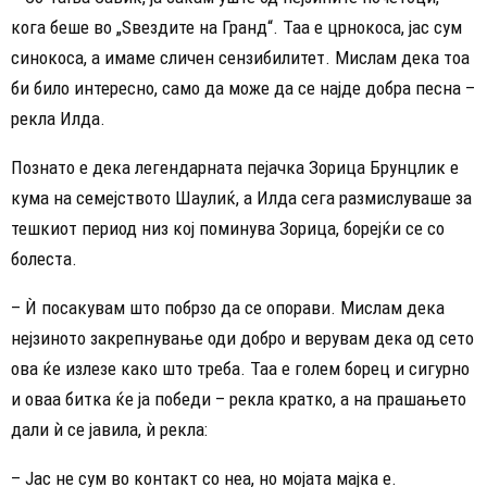
кога беше во „Ѕвездите на Гранд“. Таа е црнокоса, јас сум
синокоса, а имаме сличен сензибилитет. Мислам дека тоа
би било интересно, само да може да се најде добра песна –
рекла Илда.
Познато е дека легендарната пејачка Зорица Брунцлик е
кума на семејството Шаулиќ, а Илда сега размислуваше за
тешкиот период низ кој поминува Зорица, борејќи се со
болеста.
– Ѝ посакувам што побрзо да се опорави. Мислам дека
нејзиното закрепнување оди добро и верувам дека од сето
ова ќе излезе како што треба. Таа е голем борец и сигурно
и оваа битка ќе ја победи – рекла кратко, а на прашањето
дали ѝ се јавила, ѝ рекла:
– Јас не сум во контакт со неа, но мојата мајка е.