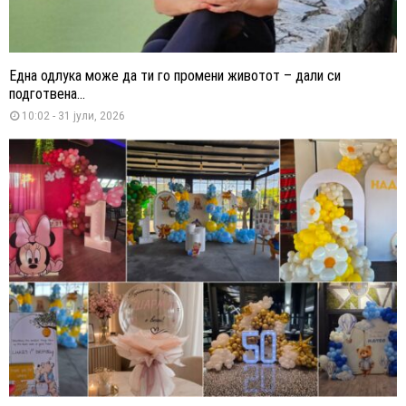
Една одлука може да ти го промени животот – дали си
подготвена...
10:02 - 31 јули, 2026