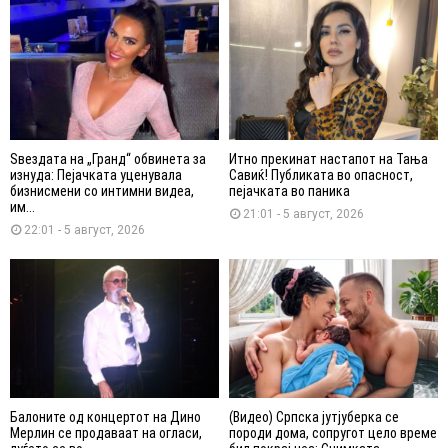
Ѕвездата на „Гранд“ обвинета за
Итно прекинат настапот на Тања
изнуда: Пејачката уценувала
Савиќ! Публиката во опасност,
бизнисмени со интимни видеа,
пејачката во паника
им...
21:01 - 5 август, 2026
22:01 - 5 август, 2026
Балоните од концертот на Дино
(Видео) Српска јутјуберка се
Мерлин се продаваат на огласи,
породи дома, сопругот цело време