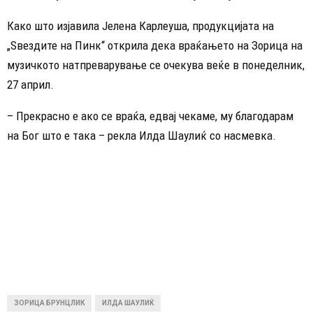
Како што изјавила Јелена Карлеуша, продукцијата на
„Ѕвездите на Пинк“ открила дека враќањето на Зорица на
музичкото натпреварување се очекува веќе в понеделник,
27 април.
– Прекрасно е ако се враќа, едвај чекаме, му благодарам
на Бог што е така – рекла Илда Шаулиќ со насмевка.
ЗОРИЦА БРУНЦЛИК
ИЛДА ШАУЛИЌ