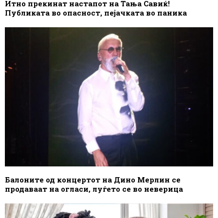
Итно прекинат настапот на Тања Савиќ!
Публиката во опасност, пејачката во паника
Балоните од концертот на Дино Мерлин се
продаваат на огласи, луѓето се во неверица