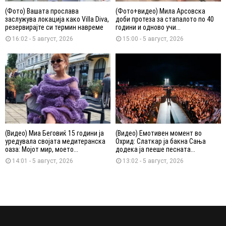
(Фото) Вашата прослава
(Фото+видео) Мила Арсовска
заслужува локација како Villa Diva,
доби протеза за стапалото по 40
резервирајте си термин навреме
години и одново учи...
16:02 - 5 август, 2026
15:00 - 5 август, 2026
(Видео) Миа Беговиќ 15 години ја
(Видео) Емотивен момент во
уредувала својата медитеранска
Охрид: Слаткар ја бакна Сања
оаза: Мојот мир, моето...
додека ја пееше песната...
14:01 - 5 август, 2026
13:02 - 5 август, 2026