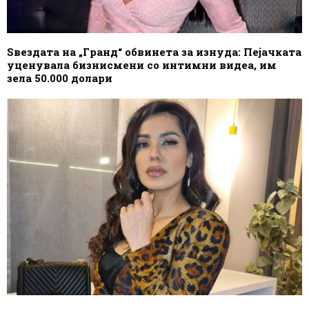
Ѕвездата на „Гранд“ обвинета за изнуда: Пејачката
уценувала бизнисмени со интимни видеа, им
зела 50.000 долари