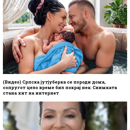
(Видео) Српска јутјуберка се породи дома,
сопругот цело време бил покрај неа: Снимката
стана хит на интернет