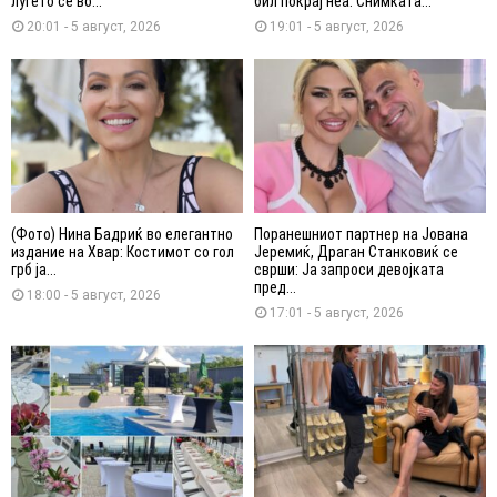
луѓето се во...
бил покрај неа: Снимката...
20:01 - 5 август, 2026
19:01 - 5 август, 2026
(Фото) Нина Бадриќ во елегантно
Поранешниот партнер на Јована
издание на Хвар: Костимот со гол
Јеремиќ, Драган Станковиќ се
грб ја...
сврши: Ја запроси девојката
пред...
18:00 - 5 август, 2026
17:01 - 5 август, 2026