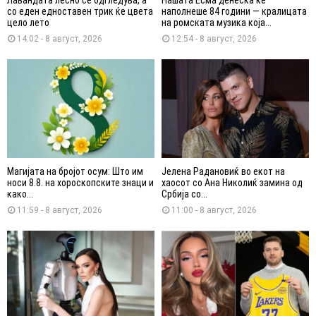
Лавандата лесно се одгледува, а
Нашата Есма денеска ќе
со еден едноставен трик ќе цвета
наполнеше 84 години — кралицата
цело лето
на ромската музика која...
14:02 - 8 август, 2026
12:54 - 8 август, 2026
Магијата на бројот осум: Што им
Јелена Радановиќ во екот на
носи 8.8. на хороскопските знаци и
хаосот со Ана Николиќ замина од
како...
Србија со...
11:59 - 8 август, 2026
11:00 - 8 август, 2026