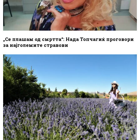
„Се плашам од смртта“: Нада Топчагиќ проговори
за најголемите стравови