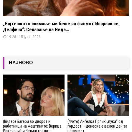
„Најтешкото снимање ми беше на филмот Исправи се,
Делфина“: Сеќавање на Неда...
19:28 - 15 јули, 2026
НАЈНОВО
(Видео) Багери во дворот и
(Фото) Анѓелка Прпиќ „пука“ од
работници на жештините: Верица
гордост – денеска е важен ден за
Ракочевиќ и Вељко градат...
нејзиниот...