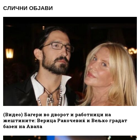
СЛИЧНИ ОБЈАВИ
(Видео) Багери во дворот и работници на
жештините: Верица Ракочевиќ и Вељко градат
базен на Авала