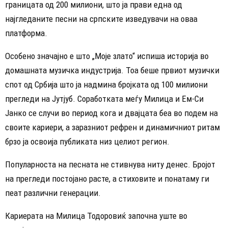
границата од 200 милиони, што ја прави една од
најгледаните песни на српските изведувачи на оваа
платформа.
Особено значајно е што „Моје злато“ испиша историја во
домашната музичка индустрија. Тоа беше првиот музички
спот од Србија што ја надмина бројката од 100 милиони
прегледи на Јутјуб. Соработката меѓу Милица и Ем-Си
Јанко се случи во период кога и двајцата беа во подем на
своите кариери, а заразниот рефрен и динамичниот ритам
брзо ја освоија публиката низ целиот регион.
Популарноста на песната не стивнува ниту денес. Бројот
на прегледи постојано расте, а стиховите и понатаму ги
пеат различни генерации.
Кариерата на Милица Тодоровиќ започна уште во