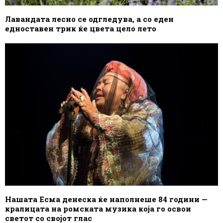
Лавандата лесно се одгледува, а со еден
едноставен трик ќе цвета цело лето
Нашата Есма денеска ќе наполнеше 84 години —
кралицата на ромската музика која го освои
светот со својот глас