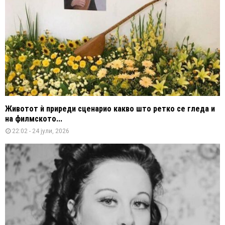
Животот ѝ приреди сценарио какво што ретко се гледа и
на филмското...
22:02 - 24 јули, 2026