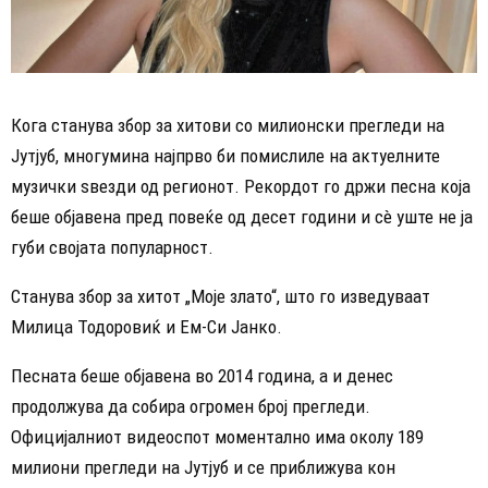
Кога станува збор за хитови со милионски прегледи на
Јутјуб, многумина најпрво би помислиле на актуелните
музички ѕвезди од регионот. Рекордот го држи песна која
беше објавена пред повеќе од десет години и сè уште не ја
губи својата популарност.
Станува збор за хитот „Моје злато“, што го изведуваат
Милица Тодоровиќ и Ем-Си Јанко.
Песната беше објавена во 2014 година, а и денес
продолжува да собира огромен број прегледи.
Официјалниот видеоспот моментално има околу 189
милиони прегледи на Јутјуб и се приближува кон