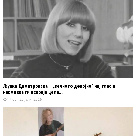
Љупка Димитровска – „вечното девојче“ чиј глас и
насмевка ги освоија цела...
14:00 - 25 јули, 2026