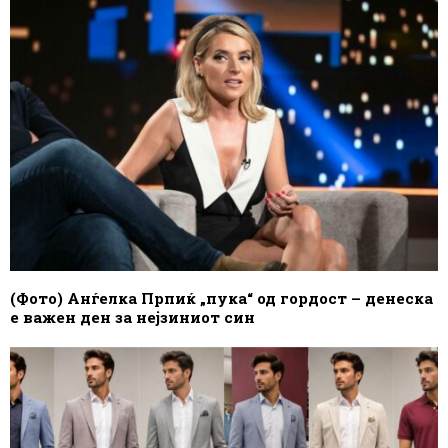
(Фото) Анѓелка Прпиќ „пука“ од гордост – денеска
е важен ден за нејзиниот син