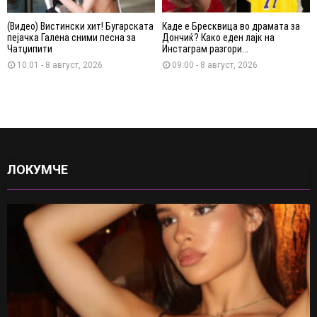
(Видео) Вистински хит! Бугарската
Каде е Бресквица во драмата за
пејачка Галена сними песна за
Дончиќ? Како еден лајк на
Чатџипити
Инстаграм разгори...
10:01 - 8 август, 2026
09:00 - 8 август, 2026
ЛОКУМЧЕ