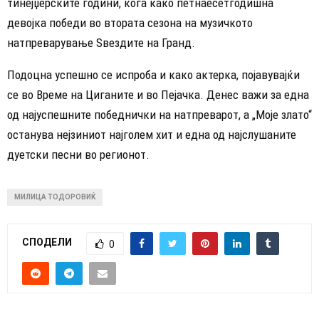
тинејџерските години, кога како петнаесетгодишна
девојка победи во втората сезона на музичкото
натпреварување Ѕвездите на Гранд.
Подоцна успешно се испроба и како актерка, појавувајќи
се во Време на Циганите и во Пејачка. Денес важи за една
од најуспешните победнички на натпреварот, а „Моје злато“
останува нејзиниот најголем хит и една од најслушаните
дуетски песни во регионот.
МИЛИЦА ТОДОРОВИЌ
СПОДЕЛИ
0