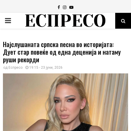
Facebook
Instagram
Youtube
PRIMARY
MENU
Најслушаната српска песна во историјата:
Дует стар повеќе од една деценија и натаму
руши рекорди
од
Еспресо
19:15 - 23 јуни, 2026