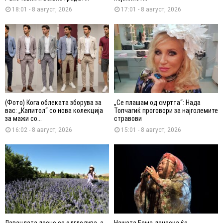
18:01 - 8 август, 2026
17:01 - 8 август, 2026
(Фото) Кога облеката зборува за
„Се плашам од смртта“: Нада
вас: „Капитол“ со нова колекција
Топчагиќ проговори за најголемите
за мажи со...
стравови
16:02 - 8 август, 2026
15:01 - 8 август, 2026