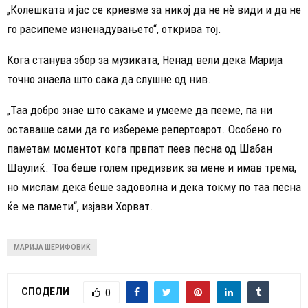
„Колешката и јас се криевме за никој да не нè види и да не
го расипеме изненадувањето“, открива тој.
Кога станува збор за музиката, Ненад вели дека Марија
точно знаела што сака да слушне од нив.
„Таа добро знае што сакаме и умееме да пееме, па ни
оставаше сами да го избереме репертоарот. Особено го
паметам моментот кога првпат пеев песна од Шабан
Шаулиќ. Тоа беше голем предизвик за мене и имав трема,
но мислам дека беше задоволна и дека токму по таа песна
ќе ме памети“, изјави Хорват.
МАРИЈА ШЕРИФОВИЌ
СПОДЕЛИ
0