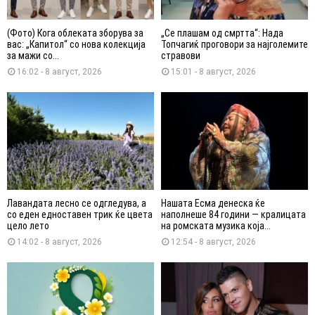
(Фото) Кога облеката зборува за
„Се плашам од смртта“: Нада
вас: „Капитол“ со нова колекција
Топчагиќ проговори за најголемите
за мажи со...
стравови
16:02 - 8 август, 2026
15:01 - 8 август, 2026
Лавандата лесно се одгледува, а
Нашата Есма денеска ќе
со еден едноставен трик ќе цвета
наполнеше 84 години — кралицата
цело лето
на ромската музика која...
14:02 - 8 август, 2026
12:54 - 8 август, 2026