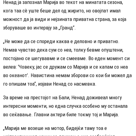
Ненад ја запознал Марија во текот на минатата сезона,
кога таа сè уште беше дел од жирито, но овојпат имал
можност да ја види и нејзината приватна страна, за која
зборуваше во интервју за „Гранд“.
„Не може да се спореди каква е деловно и приватно.
Немав чувство дека сум со неа, толку бевме опуштени,
постојано се шегувавме и се смеевме. Во еден момент си
велев: ‘Човеку, јас се дружам со Марија и се капам со неа
во океанот’. Навистина немам зборови со кои би можел да
го опишам тоа“, изјави Ненад со насмевка.
За време на престојот на Бали, Ненад доживеал многу
интересни моменти, но една случка особено му останала
во сеќавање. Главни актери биле токму тој и Марија.
„Марија ме возеше на мотор, бидејќи таму тоа е