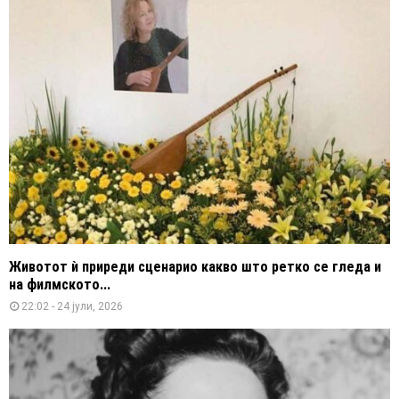
Животот ѝ приреди сценарио какво што ретко се гледа и
на филмското...
22:02 - 24 јули, 2026