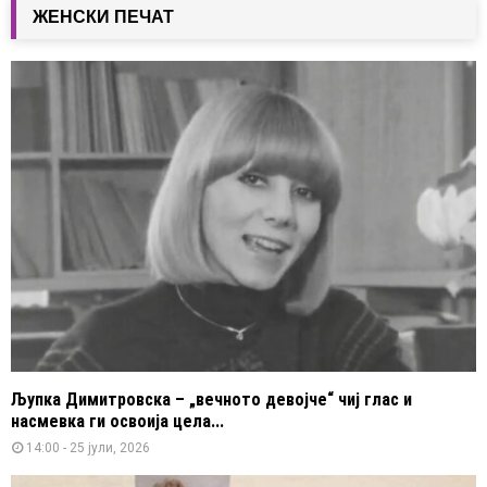
ЖЕНСКИ ПЕЧАТ
Љупка Димитровска – „вечното девојче“ чиј глас и
насмевка ги освоија цела...
14:00 - 25 јули, 2026