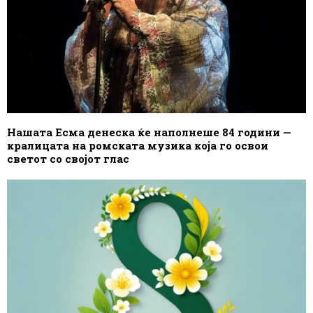
Нашата Есма денеска ќе наполнеше 84 години —
кралицата на ромската музика која го освои
светот со својот глас