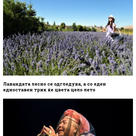
Лавандата лесно се одгледува, а со еден
едноставен трик ќе цвета цело лето