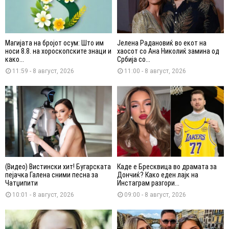
Магијата на бројот осум: Што им
Јелена Радановиќ во екот на
носи 8.8. на хороскопските знаци и
хаосот со Ана Николиќ замина од
како...
Србија со...
11:59 - 8 август, 2026
11:00 - 8 август, 2026
(Видео) Вистински хит! Бугарската
Каде е Бресквица во драмата за
пејачка Галена сними песна за
Дончиќ? Како еден лајк на
Чатџипити
Инстаграм разгори...
10:01 - 8 август, 2026
09:00 - 8 август, 2026