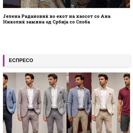
Јелена Радановиќ во екот на хаосот со Ана
Николиќ замина од Србија со Слоба
ЕСПРЕСО