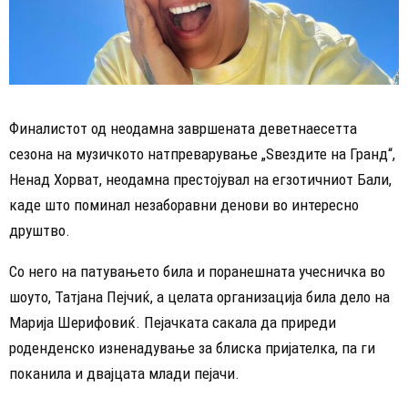
Финалистот од неодамна завршената деветнаесетта
сезона на музичкото натпреварување „Ѕвездите на Гранд“,
Ненад Хорват, неодамна престојувал на егзотичниот Бали,
каде што поминал незаборавни денови во интересно
друштво.
Со него на патувањето била и поранешната учесничка во
шоуто, Татјана Пејчиќ, а целата организација била дело на
Марија Шерифовиќ. Пејачката сакала да приреди
роденденско изненадување за блиска пријателка, па ги
поканила и двајцата млади пејачи.