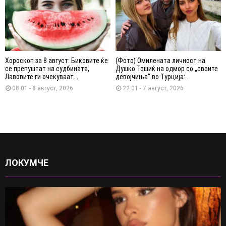
Хороскоп за 8 август: Биковите ќе
(Фото) Омилената личност на
се препуштат на судбината,
Душко Тошиќ на одмор со „своите
Лавовите ги очекуваат...
девојчиња“ во Турција:...
08:01 - 8 август, 2026
22:01 - 7 август, 2026
ЛОКУМЧЕ