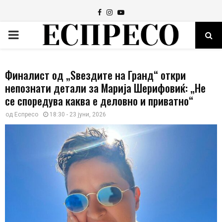
Facebook
Instagram
Youtube
PRIMARY
MENU
Финалист од „Ѕвездите на Гранд“ откри
непознати детали за Марија Шерифовиќ: „Не
се споредува каква е деловно и приватно“
од
Еспресо
18:30 - 23 јуни, 2026