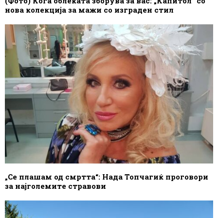
(Фото) Кога облеката зборува за вас: „Капитол“ со
нова колекција за мажи со изграден стил
„Се плашам од смртта“: Нада Топчагиќ проговори
за најголемите стравови