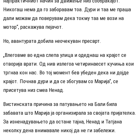
најпрактичниот начин за движење низ сообраќајот.
Никогаш нема да го заборавам тоа. Дури и таа ме праша
дали можам да поверувам дека токму таа ме вози на
мотор“, раскажува пејачот.
Но, авантурата добила неочекуван пресврт.
„Влеговме во една слепа улица и одеднаш на крајот се
отворија врати. Од нив излегоа четиринаесет кучиња кои
тргнаа кон нас. Во тој момент бев убеден дека ни дојде
крајот. Почнав дури и да се збогувам со Марија“, се
присетува низ смеа Ненад.
Вистинската причина за патувањето на Бали била
забавата што Марија ја организирала за својата пријателка.
За изненадувањето да остане тајна, Ненад и Татјана
неколку дена внимавале никој да не ги забележи.