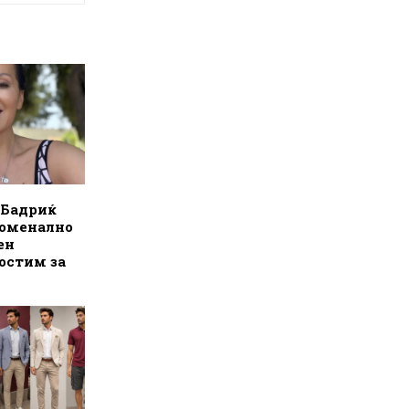
 Бадриќ
номенално
ен
остим за