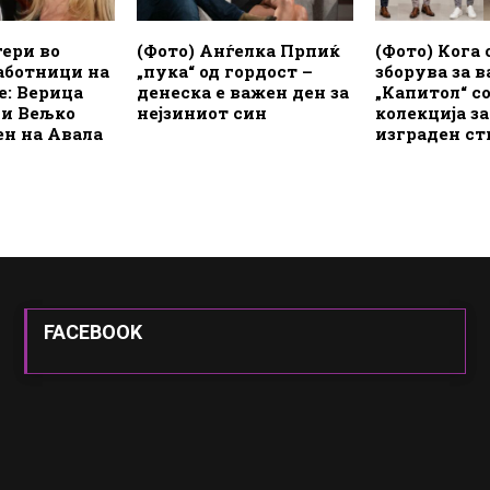
гери во
(Фото) Анѓелка Прпиќ
(Фото) Кога 
аботници на
„пука“ од гордост –
зборува за в
: Верица
денеска е важен ден за
„Капитол“ с
 и Вељко
нејзиниот син
колекција з
ен на Авала
изграден ст
FACEBOOK