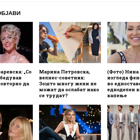
ОБЈАВИ
аревска: „Со
Марина Петровска,
(Фото) Нина
убедував
велнес-советник:
изгледа фе
овторно да
Зошто многу жени не
во едностав
можат да ослабат иако
едноделен к
се трудат?
капење