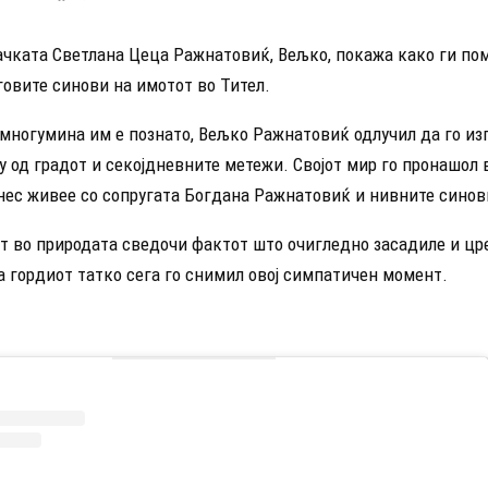
јачката Светлана Цеца Ражнатовиќ, Вељко, покажа како ги по
овите синови на имотот во Тител.
многумина им е познато, Вељко Ражнатовиќ одлучил да го изг
 од градот и секојдневните метежи. Својот мир го пронашол в
нес живее со сопругата Богдана Ражнатовиќ и нивните синов
т во природата сведочи фактот што очигледно засадиле и цр
 а гордиот татко сега го снимил овој симпатичен момент.