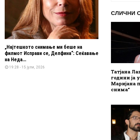
СЛИЧНИ 
„Најтешкото снимање ми беше на
филмот Исправи се, Делфина“: Сеќавање
на Неда...
19:28 - 15 јули, 2026
Татјана Лаз
години ја 
Маријана п
снима“