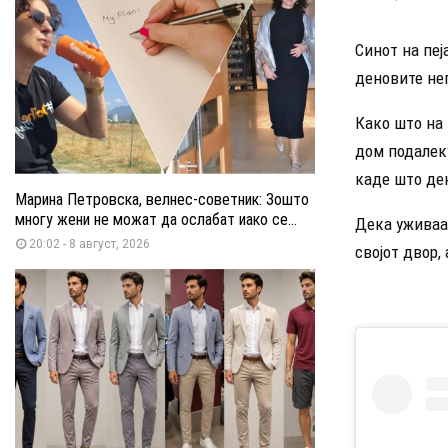
Синот на пе
деновите нег
Како што на 
дом подалеку
каде што де
Марина Петровска, велнес-советник: Зошто
многу жени не можат да ослабат иако се...
Дека уживаа
20:02 - 8 август, 2026
својот двор,