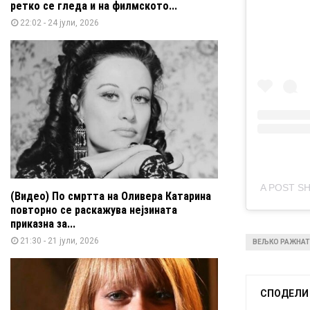
ретко се гледа и на филмското...
22:02 - 24 јули, 2026
A POST S
(Видео) По смртта на Оливера Катарина
повторно се раскажува нејзината
приказна за...
21:30 - 21 јули, 2026
ВЕЉКО РАЖНА
СПОДЕЛИ