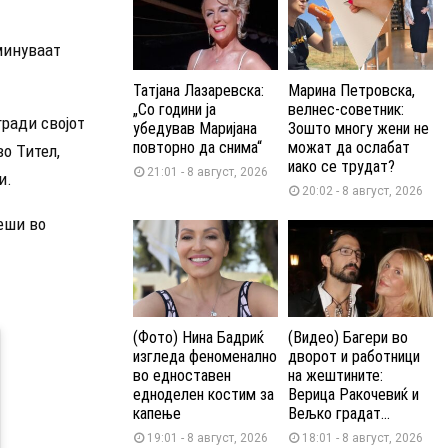
минуваат
Татјана Лазаревска:
Марина Петровска,
„Со години ја
велнес-советник:
ради својот
убедував Маријана
Зошто многу жени не
повторно да снима“
можат да ослабат
о Тител,
иако се трудат?
21:01 - 8 август, 2026
и.
20:02 - 8 август, 2026
еши во
(Фото) Нина Бадриќ
(Видео) Багери во
изгледа феноменално
дворот и работници
во едноставен
на жештините:
едноделен костим за
Верица Ракочевиќ и
капење
Вељко градат...
19:01 - 8 август, 2026
18:01 - 8 август, 2026