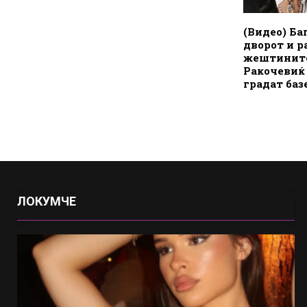
(Видео) Ба
дворот и р
жештините
Ракочевиќ
градат баз
ЛОКУМЧЕ