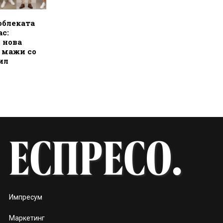
облеката
ас:
о нова
а мажи со
ил
Импресум
Маркетинг