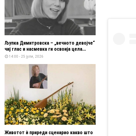
Љупка Димитровска – „вечното девојче“
чиј глас и насмевка ги освоија цела...
14:00 - 25 јули, 2026
Животот ѝ приреди сценарио какво што