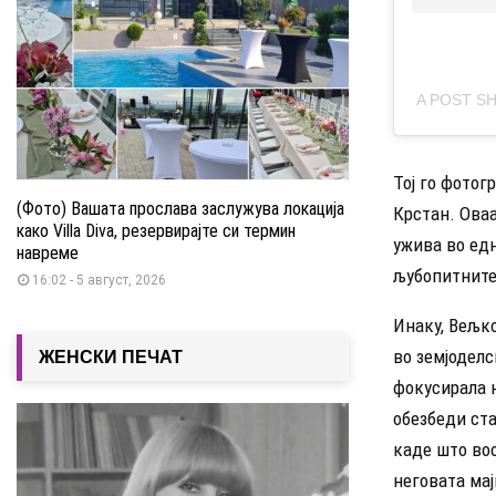
A POST S
Тој го фотог
(Фото) Вашата прослава заслужува локација
Крстан. Ова
како Villa Diva, резервирајте си термин
ужива во ед
навреме
љубопитните
16:02 - 5 август, 2026
Инаку, Вељк
во земјоделс
ЖЕНСКИ ПЕЧАТ
фокусирала н
обезбеди ста
каде што воо
неговата мај