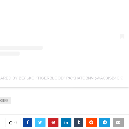
HARED BY ВЕЛЬКО “TIGERBLOOD” РАЖНАТОВИЧ (@AC3ISB4CK)
ТОВИЌ
0