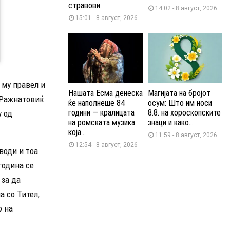
стравови
14:02 - 8 август, 2026
15:01 - 8 август, 2026
 му правел и
Нашата Есма денеска
Магијата на бројот
 Ражнатовиќ
ќе наполнеше 84
осум: Што им носи
години — кралицата
8.8. на хороскопските
у од
на ромската музика
знаци и како...
која...
11:59 - 8 август, 2026
12:54 - 8 август, 2026
води и тоа
година се
 за да
а со Тител,
о на