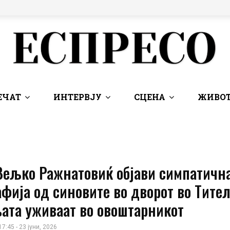
ЕЧАТ
ИНТЕРВЈУ
СЦЕНА
ЖИВОТ
 Вељко Ражнатовиќ објави симпатичн
фија од синовите во дворот во Тител
ата уживаат во овоштарникот
17:45 - 23 јуни, 2026