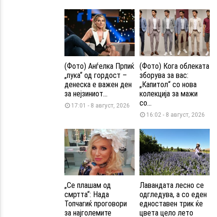
(Фото) Анѓелка Прпиќ
(Фото) Кога облеката
„пука“ од гордост –
зборува за вас:
денеска е важен ден
„Капитол“ со нова
за нејзиниот...
колекција за мажи
со...
17:01 - 8 август, 2026
16:02 - 8 август, 2026
„Се плашам од
Лавандата лесно се
смртта“: Нада
одгледува, а со еден
Топчагиќ проговори
едноставен трик ќе
за најголемите
цвета цело лето