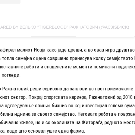
HARED BY ВЕЛЬКО “TIGERBLOOD” РАЖНАТОВИЧ (@AC3ISB4CK)
рафирал малиот Исаја како јаде цреши, а во оваа игра друштво
а топла семејна сцена совршено пренесува колку семејството
ноставните работи и споделените моменти поминати подалек
 погледи.
о Ражнатовиќ реши сериозно да заплови во претприемачките 
киот сектор. Покрај спортската кариера, Ражнатовиќ од 2018 
а одгледување свињи, бизнис во кој инвестирал голема сума
билна иднина за своето семејство. Неговата работа е поврзан
бичаено живее, но и со околината на Житораѓа, родното мест
ка, каде што основал уште една фарма.