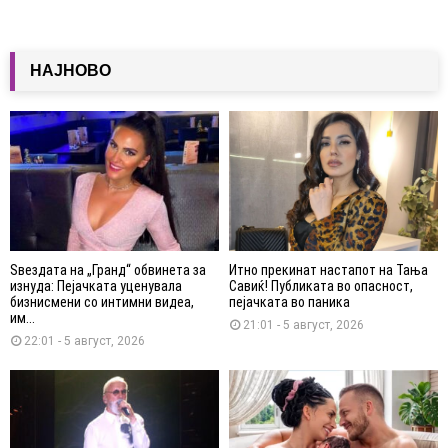
НАЈНОВО
Ѕвездата на „Гранд“ обвинета за
Итно прекинат настапот на Тања
изнуда: Пејачката уценувала
Савиќ! Публиката во опасност,
бизнисмени со интимни видеа,
пејачката во паника
им...
21:01 - 5 август, 2026
22:01 - 5 август, 2026