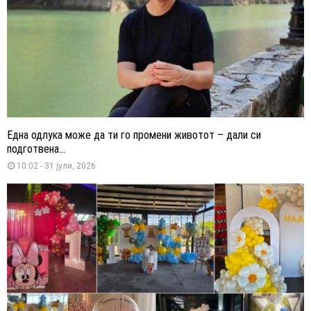
Една одлука може да ти го промени животот – дали си
подготвена...
10:02 - 31 јули, 2026