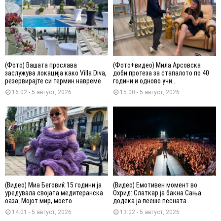
(Фото) Вашата прослава
(Фото+видео) Мила Арсовска
заслужува локација како Villa Diva,
доби протеза за стапалото по 40
резервирајте си термин навреме
години и одново учи...
16:02 - 5 август, 2026
15:00 - 5 август, 2026
(Видео) Миа Беговиќ 15 години ја
(Видео) Емотивен момент во
уредувала својата медитеранска
Охрид: Слаткар ја бакна Сања
оаза: Мојот мир, моето...
додека ја пееше песната...
14:01 - 5 август, 2026
13:02 - 5 август, 2026