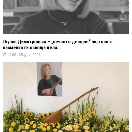
Љупка Димитровска – „вечното девојче“ чиј глас и
насмевка ги освоија цела...
14:00 - 25 јули, 2026