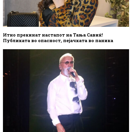
Итно прекинат настапот на Тања Савиќ!
Публиката во опасност, пејачката во паника