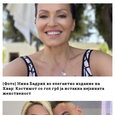
(Фото) Нина Бадриќ во елегантно издание на
Хвар: Костимот со гол грб ја истакна нејзината
женственост