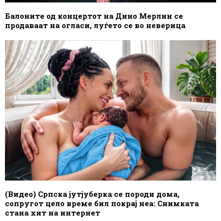
Балоните од концертот на Дино Мерлин се
продаваат на огласи, луѓето се во неверица
(Видео) Српска јутјуберка се породи дома,
сопругот цело време бил покрај неа: Снимката
стана хит на интернет