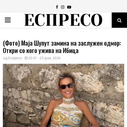
Facebook
Instagram
Youtube
PRIMARY
MENU
(Фото) Маја Шупут замина на заслужен одмор:
Откри со кого ужива на Ибица
од
Еспресо
20:01 - 23 јуни, 2026