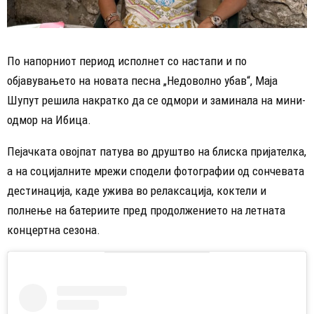
По напорниот период исполнет со настапи и по
објавувањето на новата песна „Недоволно убав“, Маја
Шупут решила накратко да се одмори и заминала на мини-
одмор на Ибица.
Пејачката овојпат патува во друштво на блиска пријателка,
а на социјалните мрежи сподели фотографии од сончевата
дестинација, каде ужива во релаксација, коктели и
полнење на батериите пред продолжението на летната
концертна сезона.