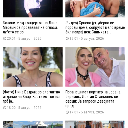
Балоните од концертот на Дино
(Видео) Српска јутјуберка се
Мерлин се продаваат на огласи,
породи дома, сопругот цело време
луѓето се во...
бил покрај неа: Снимката...
20:01 - 5 август, 2026
19:01 - 5 август, 2026
(Фото) Нина Бадриќ во елегантно
Поранешниот партнер на Јована
издание на Хвар: Костимот со гол
Јеремиќ, Драган Станковиќ се
грб ја...
сврши: Ја запроси девојката
пред...
18:00 - 5 август, 2026
17:01 - 5 август, 2026