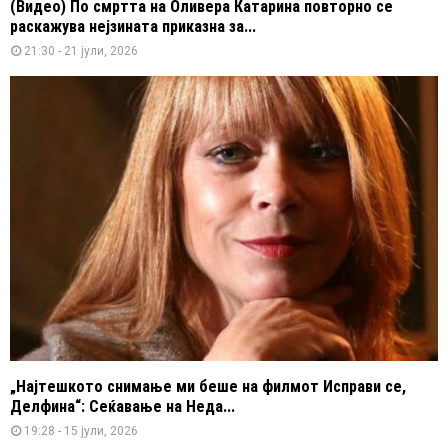
(Видео) По смртта на Оливера Катарина повторно се
раскажува нејзината приказна за...
21:30 - 21 јули, 2026
„Најтешкото снимање ми беше на филмот Исправи се,
Делфина“: Сеќавање на Неда...
19:28 - 15 јули, 2026