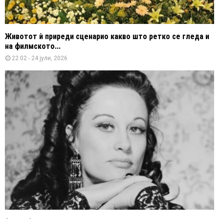
Животот ѝ приреди сценарио какво што ретко се гледа и
на филмското...
22:02 - 24 јули, 2026