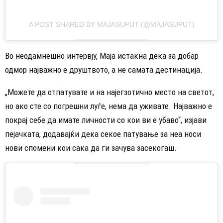
A POST SHARED BY MAJASUPUT (@MAJASUPUT)
Во неодамнешно интервју, Маја истакна дека за добар
одмор најважно е друштвото, а не самата дестинација.
„Можете да отпатувате и на најегзотично место на светот,
но ако сте со погрешни луѓе, нема да уживате. Најважно е
покрај себе да имате личности со кои ви е убаво“, изјави
пејачката, додавајќи дека секое патување за неа носи
нови спомени кои сака да ги зачува засекогаш.