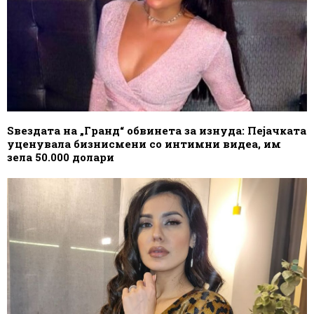
Ѕвездата на „Гранд“ обвинета за изнуда: Пејачката
уценувала бизнисмени со интимни видеа, им
зела 50.000 долари