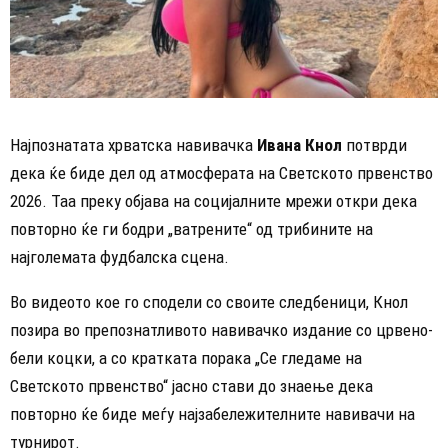
Најпознатата хрватска навивачка
Ивана Кнол
потврди
дека ќе биде дел од атмосферата на Светското првенство
2026. Таа преку објава на социјалните мрежи откри дека
повторно ќе ги бодри „ватрените“ од трибините на
најголемата фудбалска сцена.
Во видеото кое го сподели со своите следбеници, Кнол
позира во препознатливото навивачко издание со црвено-
бели коцки, а со кратката порака „Се гледаме на
Светското првенство“ јасно стави до знаење дека
повторно ќе биде меѓу најзабележителните навивачи на
турнирот.