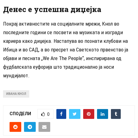
Денес е успешна диџејка
Покрај активностите на социјалните мрежи, Кнол во
последните години се посвети на музиката и изгради
кариера како диџејка. Настапува во познати клубови на
Ибица и во САД, а во пресрет на Светското првенство ја
објави и песната „We Are The People“, инспирирана од
фудбалската еуфорија што традиционално ја носи
мундијалот.
ИВАНА КНОЛ
СПОДЕЛИ
0