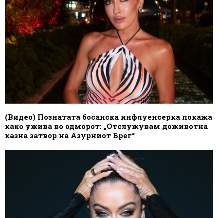
(Видео) Познатата босанска инфлуенсерка покажа
како ужива во одморот: „Отслужувам доживотна
казна затвор на Азурниот Брег“