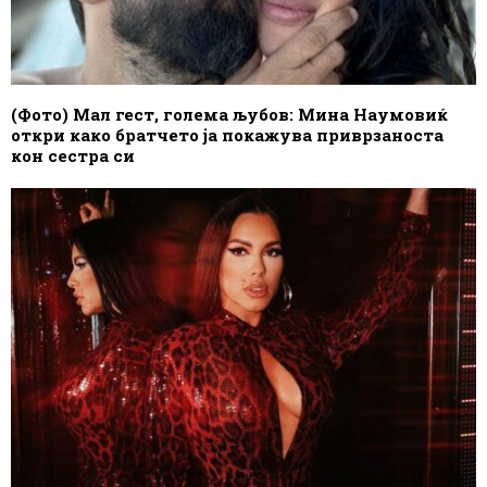
(Фото) Мал гест, голема љубов: Мина Наумовиќ
откри како братчето ја покажува приврзаноста
кон сестра си