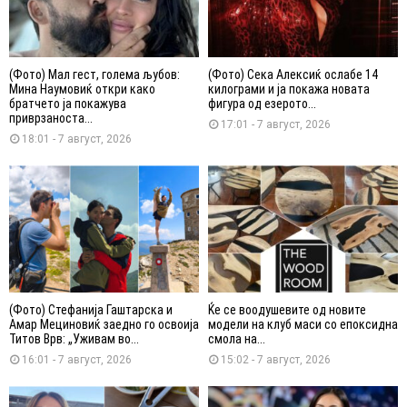
(Фото) Мал гест, голема љубов:
(Фото) Сека Алексиќ ослабе 14
Мина Наумовиќ откри како
килограми и ја покажа новата
братчето ја покажува
фигура од езерото...
приврзаноста...
17:01 - 7 август, 2026
18:01 - 7 август, 2026
(Фото) Стефанија Гаштарска и
Ќе се воодушевите од новите
Амар Мециновиќ заедно го освоија
модели на клуб маси со епоксидна
Титов Врв: „Уживам во...
смола на...
16:01 - 7 август, 2026
15:02 - 7 август, 2026