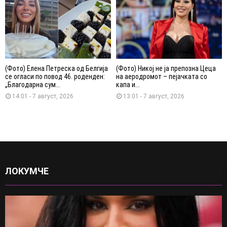
(Фото) Елена Петреска од Белгија
(Фото) Никој не ја препозна Цеца
се огласи по повод 46. роденден:
на аеродромот – пејачката со
„Благодарна сум...
капа и...
14:01 - 7 август, 2026
13:01 - 7 август, 2026
ЛОКУМЧЕ