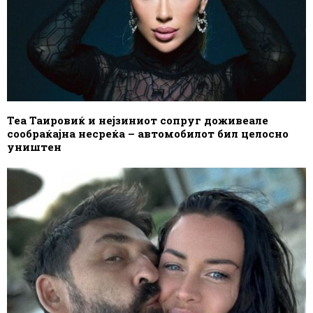
Теа Таировиќ и нејзиниот сопруг доживеале
сообраќајна несреќа – автомобилот бил целосно
уништен