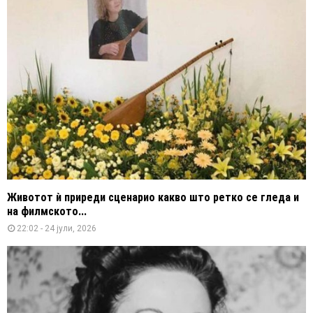
Животот ѝ приреди сценарио какво што ретко се гледа и
на филмското...
22:02 - 24 јули, 2026