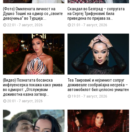
(Фото) Омилената личност на
Скандал во Белград – сопругата
Душко Тошиќ на одмор со „своите
на Сергеј Трифуновиќ била
девојчиња“ во Турција:...
приведена по пријава за...
22:01 - 7 август, 2026
21:01 - 7 август, 2026
(Видео) Познатата босанска
Теа Таировиќ и нејзиниот сопруг
инфлуенсерка покажа како ужива
доживеале сообраќајна несреќа –
во одморот: „Отслужувам
автомобилот бил целосно уништен
доживотна казна затвор...
19:01 - 7 август, 2026
20:01 - 7 август, 2026