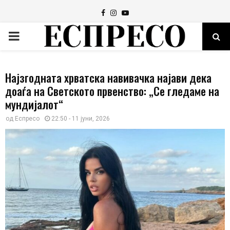
Facebook
Instagram
Youtube
PRIMARY
MENU
Најзгодната хрватска навивачка најави дека
доаѓа на Светското првенство: „Се гледаме на
мундијалот“
од
Еспресо
22:50 - 11 јуни, 2026