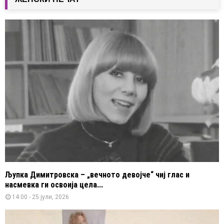
Љупка Димитровска – „вечното девојче“ чиј глас и
насмевка ги освоија цела...
14:00 - 25 јули, 2026