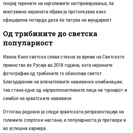
покрај терените на најголемите натпреварувања, па
многумина нејзината објава ја протолкуваа како
официјална потврда дека ќе патува на мундијалот.
Од трибините до светска
популарност
Ивана Кнол светска слава стекна за време на Светското
првенство во Русија во 2018 година, кога нејзините
фотографии од трибините го обиколија светот.
Благодарение на впечатливите навивачки комбинации,
таа стана едно од најпрепознатливите лица на турнирот и
симбол на хрватските навивачи.
Оттогаш редовно ја следи хрватската репрезентација на
големите спортски настани, а популарноста ја претвори и
во успешна кариера.