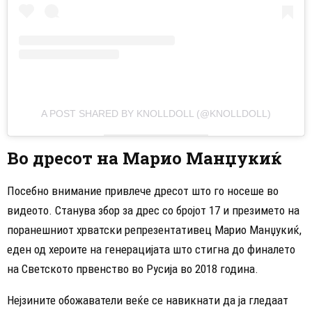
A POST SHARED BY KNOLLDOLL (@KNOLLDOLL)
Во дресот на Марио Манџукиќ
Посебно внимание привлече дресот што го носеше во
видеото. Станува збор за дрес со бројот 17 и презимето на
поранешниот хрватски репрезентативец Марио Манџукиќ,
еден од хероите на генерацијата што стигна до финалето
на Светското првенство во Русија во 2018 година.
Нејзините обожаватели веќе се навикнати да ја гледаат