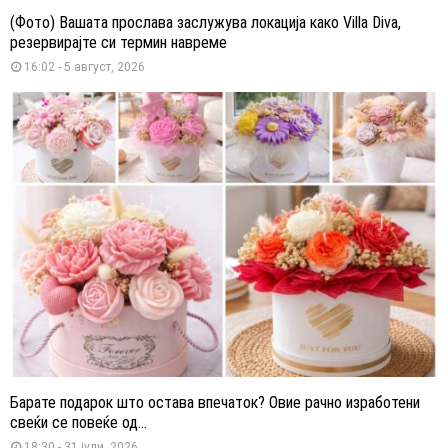
(Фото) Вашата прослава заслужува локација како Villa Diva,
резервирајте си термин навреме
16:02 - 5 август, 2026
Барате подарок што остава впечаток? Овие рачно изработени
свеќи се повеќе од...
18:30 - 31 јули, 2026