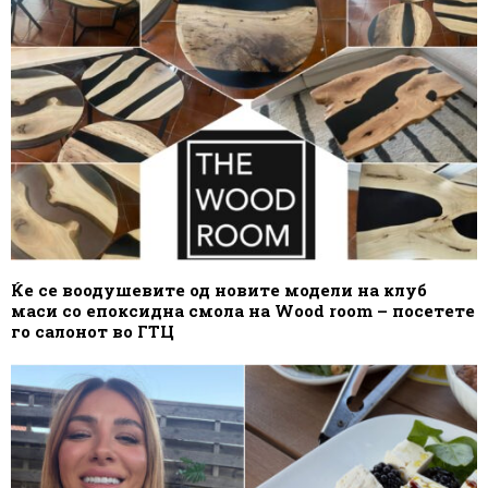
Ќе се воодушевите од новите модели на клуб
маси со епоксидна смола на Wood room – посетете
го салонот во ГТЦ