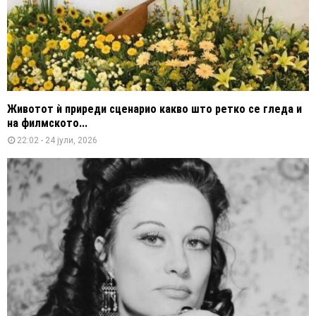
Животот ѝ приреди сценарио какво што ретко се гледа и
на филмското...
22:02 - 24 јули, 2026