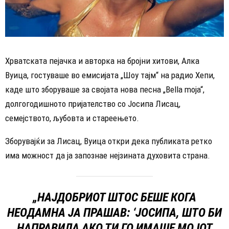
Хрватската пејачка и авторка на бројни хитови, Алка
Вуица, гостуваше во емисијата „Шоу тајм“ на радио Хепи,
каде што зборуваше за својата нова песна „Bella moja“,
долгогодишното пријателство со Јосипа Лисац,
семејството, љубовта и стареењето.
Зборувајќи за Лисац, Вуица откри дека публиката ретко
има можност да ја запознае нејзината духовита страна.
„НАЈДОБРИОТ ШТОС БЕШЕ КОГА
НЕОДАМНА ЈА ПРАШАВ: ‘ЈОСИПА, ШТО БИ
НАПРАВИЛА АКО ТИ ГО ИМАШЕ МОЈОТ