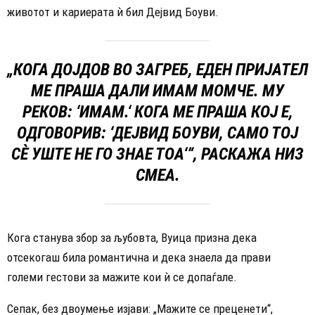
животот и кариерата ѝ бил Дејвид Боуви.
„КОГА ДОЈДОВ ВО ЗАГРЕБ, ЕДЕН ПРИЈАТЕЛ
МЕ ПРАША ДАЛИ ИМАМ МОМЧЕ. МУ
РЕКОВ: ‘ИМАМ.‘ КОГА МЕ ПРАША КОЈ Е,
ОДГОВОРИВ: ‘ДЕЈВИД БОУВИ, САМО ТОЈ
СÈ УШТЕ НЕ ГО ЗНАЕ ТОА‘“, РАСКАЖА НИЗ
СМЕА.
Кога станува збор за љубовта, Вуица призна дека
отсекогаш била романтична и дека знаела да прави
големи гестови за мажите кои ѝ се допаѓале.
Сепак, без двоумење изјави: „Мажите се преценети“,