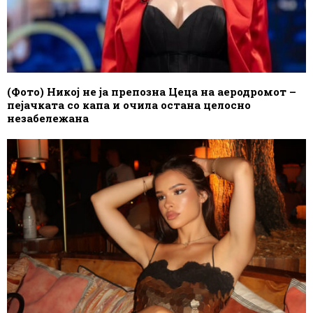
(Фото) Никој не ја препозна Цеца на аеродромот –
пејачката со капа и очила остана целосно
незабележана