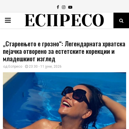
Facebook
Instagram
Youtube
PRIMARY
MENU
„Стареењето е грозно“: Легендарната хрватска
пејачка отворено за естетските корекции и
младешкиот изглед
од
Еспресо
23:30 - 11 јуни, 2026