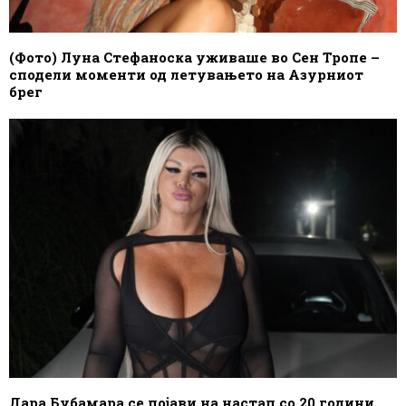
(Фото) Луна Стефаноска уживаше во Сен Тропе –
сподели моменти од летувањето на Азурниот
брег
Дара Бубамара се појави на настап со 20 години