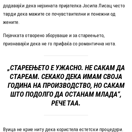
додавајќи дека нејзината пријателка Јосипа Лисац често
тврди дека мажите се почувствителни и понежни од
жените.
Пејачката отворено зборуваше и за стареењето,
признавајќи дека не го прифаќа со романтична нота.
„СТАРЕЕЊЕТО Е УЖАСНО. НЕ САКАМ ДА
СТАРЕАМ. СЕКАКО ДЕКА ИМАМ СВОЈА
ГОДИНА НА ПРОИЗВОДСТВО, НО САКАМ
ШТО ПОДОЛГО ДА ОСТАНАМ МЛАДА“,
РЕЧЕ ТАА.
Вуица не крие ниту дека користела естетски процедури.