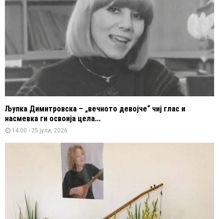
Љупка Димитровска – „вечното девојче“ чиј глас и
насмевка ги освоија цела...
14:00 - 25 јули, 2026