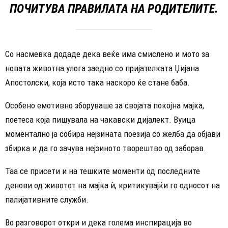
ПОЧИТУВА ПРАВИЛАТА НА РОДИТЕЛИТЕ.
Со насмевка додаде дека веќе има смислено и мото за
новата животна улога заедно со пријателката Џијана
Апостолски, која исто така наскоро ќе стане баба.
Особено емотивно зборуваше за својата покојна мајка,
поетеса која пишувала на чакавски дијалект. Вуица
моментално ја собира нејзината поезија со желба да објави
збирка и да го зачува нејзиното творештво од заборав.
Таа се присети и на тешките моменти од последните
денови од животот на мајка ѝ, критикувајќи го односот на
палијативните служби.
Во разговорот откри и дека голема инспирација во