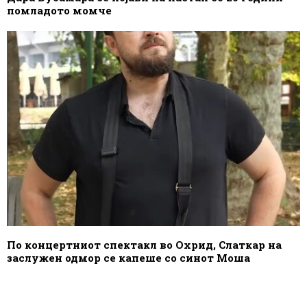
помладото момче
По концертниот спектакл во Охрид, Слаткар на
заслужен одмор се капеше со синот Моша