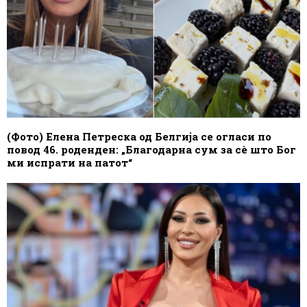
(Фото) Елена Петреска од Белгија се огласи по
повод 46. роденден: „Благодарна сум за сè што Бог
ми испрати на патот“