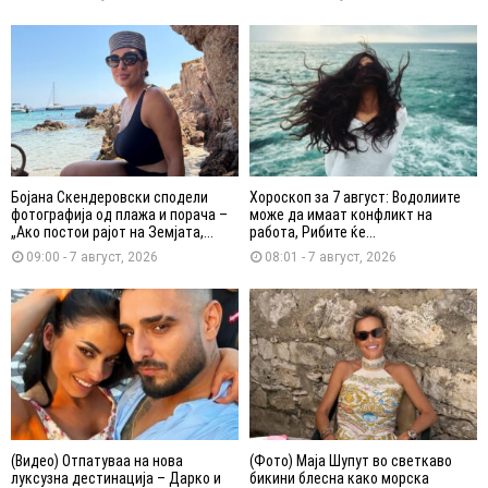
Бојана Скендеровски сподели
Хороскоп за 7 август: Водолиите
фотографија од плажа и порача –
може да имаат конфликт на
„Ако постои рајот на Земјата,...
работа, Рибите ќе...
09:00 - 7 август, 2026
08:01 - 7 август, 2026
(Видео) Отпатуваа на нова
(Фото) Маја Шупут во светкаво
луксузна дестинација – Дарко и
бикини блесна како морска