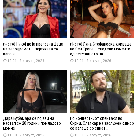
(Фото) Никој не ја препозна Цеца
(Фото) Луна Стефаноска уживаше
на аеродромот – пејачката со
во Сен Тропе – сподели моменти
капа и...
од летувањето на...
13:01 - 7 август, 2026
12:01 - 7 август, 2026
Дара Бубамара се појави на
По концертниот спектакл во
настап со 20 години помладото
Охрид, Слаткар на заслужен одмор
момче
се капеше со синот...
11:00 - 7 август, 2026
10:00 - 7 август, 2026