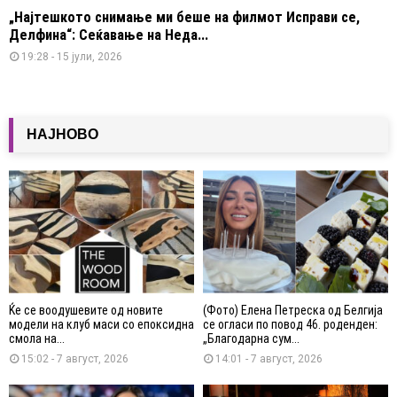
„Најтешкото снимање ми беше на филмот Исправи се,
Делфина“: Сеќавање на Неда...
19:28 - 15 јули, 2026
НАЈНОВО
Ќе се воодушевите од новите
(Фото) Елена Петреска од Белгија
модели на клуб маси со епоксидна
се огласи по повод 46. роденден:
смола на...
„Благодарна сум...
15:02 - 7 август, 2026
14:01 - 7 август, 2026