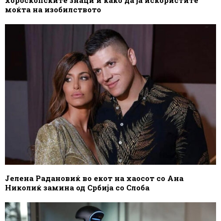
моќта на изобилството
Јелена Радановиќ во екот на хаосот со Ана
Николиќ замина од Србија со Слоба