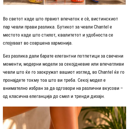
Во светот каде што првиот впечаток е сè, вистинскиот
пар чевли прави разлика. Бутикот за чевли Chantel е
местото каде што стилот, квалитетот и удобноста се
спојуваат во совршена хармонија.
Без разлика дали барате елегантни потпетици за свечени
моменти, модерни модели за секојдневие или впечатливи
чевли што ќе го заокружат вашиот изглед, во Chantel ќе го
пронајдете токму тоа што ви треба. Секој модел е
внимателно избран за да одговори на различни вкусови –
од класична елеганција до смел и тренди дизајн.