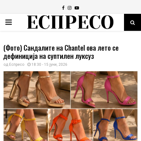
Facebook
Instagram
Youtube
PRIMARY
MENU
(Фото) Сандалите на Chantel ова лето се
дефиниција на суптилен луксуз
од
Еспресо
18:30 - 15 јуни, 2026