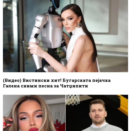
(Видео) Вистински хит! Бугарската пејачка
Галена сними песна за Чатџипити