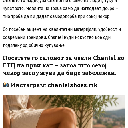
Она што го издвојува Chantel не е само изгледот, туку и
чувството. Чевлите не треба само да изгледаат добро –
тие треба да ви дадат самодоверба при секој чекор.
Со посебен акцент на квалитетни материјали, удобност и
современи трендови, Chantel нуди искуство кое оди
подалеку од обично купување.
Посетете го салонот за чевли Chantel во
ГТЦ на први кат – затоа што секој
чекор заслужува да биде забележан.
Инстаграм:
chantelshoes.mk