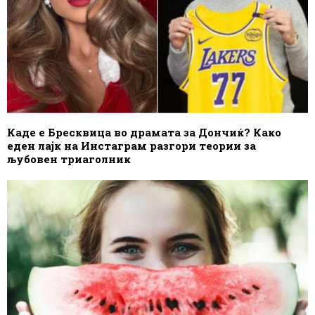
Каде е Бресквица во драмата за Дончиќ? Како
еден лајк на Инстаграм разгори теории за
љубовен триаголник