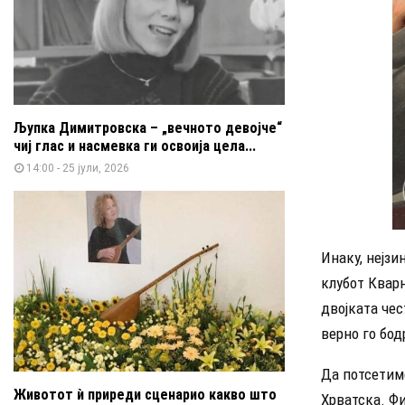
Љупка Димитровска – „вечното девојче“
чиј глас и насмевка ги освоија цела...
14:00 - 25 јули, 2026
Инаку, нејзи
клубот Кварн
двојката чес
верно го бод
Да потсетиме
Животот ѝ приреди сценарио какво што
Хрватска. Фи