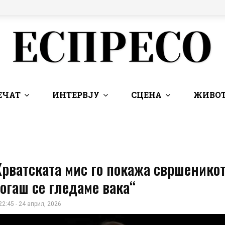
ЕЧАТ
ИНТЕРВЈУ
СЦЕНА
ЖИВОТ
Хрватската мис го покажа свршеникот
огаш се гледаме вака“
22:45 - 24 април, 2026