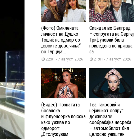
(Фото) Омилената
Скандал во Белград
личност на Душко
– сопругата на Сергеј
Тошиќ на одмор со
Трифуновиќ била
„своите девојчиња“
приведена по пријава
во Турција:...
за...
22:01 - 7 август, 2026
21:01 - 7 август, 2026
(Видео) Познатата
Теа Таировиќ и
босанска
нејзиниот сопруг
инфлуенсерка покажа
доживеале
како ужива во
сообраќајна несреќа
одморот:
– автомобилот бил
„Отслужувам
целосно уништен