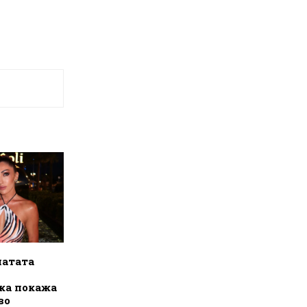
натата
ка покажа
во