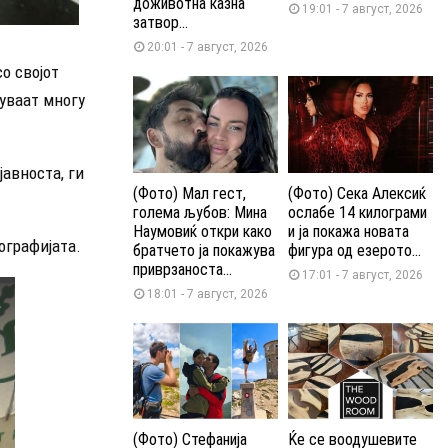
доживотна казна
19:01 - 7 август, 2026
затвор...
20:01 - 7 август, 2026
о својот
уваат многу
јавноста, ги
(Фото) Мал гест,
(Фото) Сека Алексиќ
голема љубов: Мина
ослабе 14 килограми
Наумовиќ откри како
и ја покажа новата
ографијата.
братчето ја покажува
фигура од езерото...
приврзаноста...
17:01 - 7 август, 2026
18:01 - 7 август, 2026
(Фото) Стефанија
Ќе се воодушевите