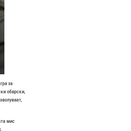
гра за
ски обврски,
озволуваат,
ата мис
к.