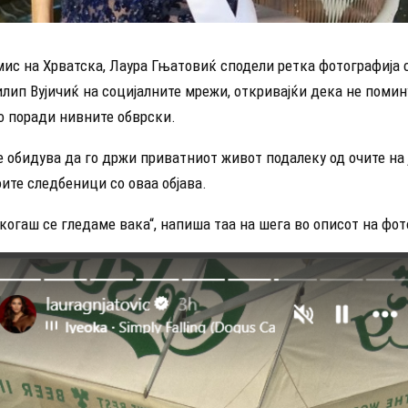
ис на Хрватска, Лаура Гњатовиќ сподели ретка фотографија с
лип Вујичиќ на социјалните мрежи, откривајќи дека не помин
о поради нивните обврски.
се обидува да го држи приватниот живот подалеку од очите на 
ите следбеници со оваа објава.
когаш се гледаме вака“, напиша таа на шега во описот на фот