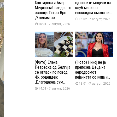
Гаштарска и Амар
од новите модели на
Мециновиќ заедно го
клуб маси со
освоија Титов Врв:
епоксидна смола на...
„Уживам во...
15:02 - 7 август, 2026
16:01 - 7 август, 2026
(Фото) Елена
(Фото) Никој не ја
Петреска од Белгија
препозна Цеца на
се огласи по повод
аеродромот –
46. роденден:
пејачката со капа и...
„Благодарна сум...
13:01 - 7 август, 2026
14:01 - 7 август, 2026