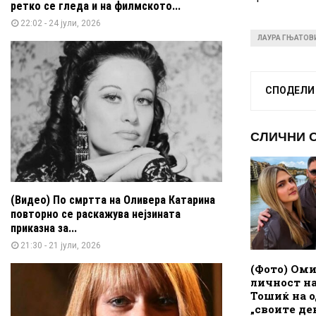
ретко се гледа и на филмското...
22:02 - 24 јули, 2026
ЛАУРА ГЊАТОВ
СПОДЕЛИ
СЛИЧНИ 
(Видео) По смртта на Оливера Катарина
повторно се раскажува нејзината
приказна за...
21:30 - 21 јули, 2026
(Фото) Ом
личност н
Тошиќ на о
„своите де