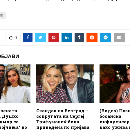
ИЌ
0
ОБЈАВИ
илената
Скандал во Белград –
(Видео) Поз
а Душко
сопругата на Сергеј
босанска
дмор со
Трифуновиќ била
инфлуенсер
војчиња“ во
приведена по пријава
како ужива 