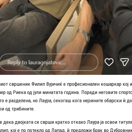
ниот свршеник Филип Вујичиќ е професионален кошаркар кој и
ер од Риека од јули минатата година. Поради неговите спорт
то е разделена, но Лаура, секогаш кога нејзините обврски ѝ д
ри од трибините.
 дека двојката се сврши кратко откако Лаура ја освои титул
лип, кој е по потекло од Лапад, ѝ предложи брак во Дубровни