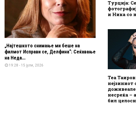
Турција: Се
фотографиј
и Ника со 
„Најтешкото снимање ми беше на
филмот Исправи се, Делфина“: Сеќавање
на Неда...
19:28 - 15 јули, 2026
Теа Таиров
нејзиниот 
доживеале 
несреќа – 
бил целос