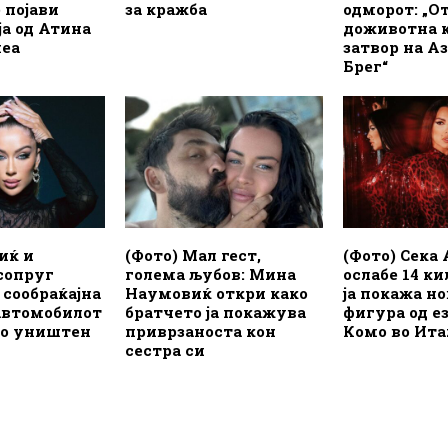
 појави
за кражба
одморот: „
а од Атина
доживотна 
неа
затвор на А
Брег“
иќ и
(Фото) Мал гест,
(Фото) Сека
сопруг
голема љубов: Мина
ослабе 14 к
сообраќајна
Наумовиќ откри како
ја покажа н
автомобилот
братчето ја покажува
фигура од е
но уништен
приврзаноста кон
Комо во Ита
сестра си