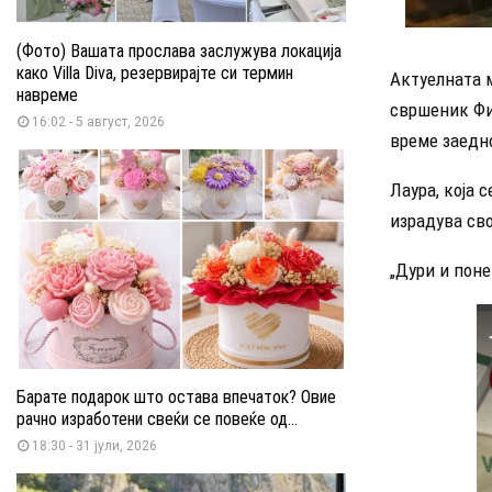
(Фото) Вашата прослава заслужува локација
како Villa Diva, резервирајте си термин
Актуелната м
навреме
свршеник Фи
16:02 - 5 август, 2026
време заедн
Лаура, која 
израдува сво
„Дури и поне
Барате подарок што остава впечаток? Овие
рачно изработени свеќи се повеќе од...
18:30 - 31 јули, 2026