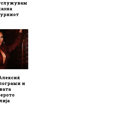
Отслужувам
казна
зурниот
 Алексиќ
илограми и
овата
зерото
лија