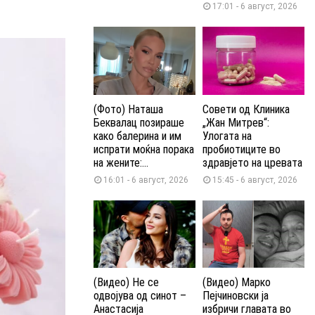
17:01 - 6 август, 2026
(Фото) Наташа
Совети од Клиника
Беквалац позираше
„Жан Митрев“:
како балерина и им
Улогата на
испрати моќна порака
пробиотиците во
на жените:...
здравјето на цревата
16:01 - 6 август, 2026
15:45 - 6 август, 2026
(Видео) Не се
(Видео) Марко
одвојува од синот –
Пејчиновски ја
Анастасија
избричи главата во