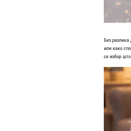
Без разлика 
или како спо
се избор што