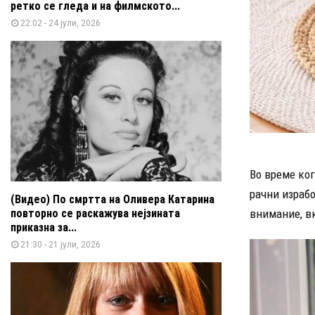
ретко се гледа и на филмското...
22:02 - 24 јули, 2026
Во време ког
рачни израбо
(Видео) По смртта на Оливера Катарина
повторно се раскажува нејзината
внимание, вк
приказна за...
21:30 - 21 јули, 2026