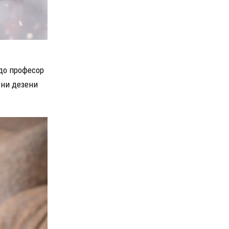
 до професор
тни дезени