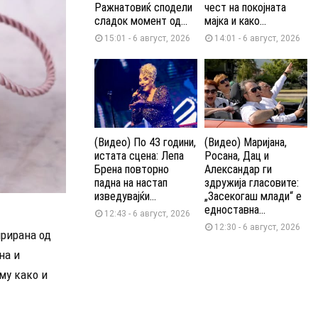
Ражнатовиќ сподели
чест на покојната
сладок момент од...
мајка и како...
15:01 - 6 август, 2026
14:01 - 6 август, 2026
(Видео) По 43 години,
(Видео) Маријана,
истата сцена: Лепа
Росана, Дац и
Брена повторно
Александар ги
падна на настап
здружија гласовите:
изведувајќи...
„Засекогаш млади“ е
едноставна...
12:43 - 6 август, 2026
12:30 - 6 август, 2026
ирирана од
на и
му како и