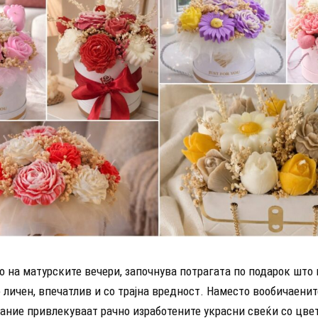
 на матурските вечери, започнува потрагата по подарок што 
личен, впечатлив и со трајна вредност. Наместо вообичаените
ание привлекуваат рачно изработените украсни свеќи со цве