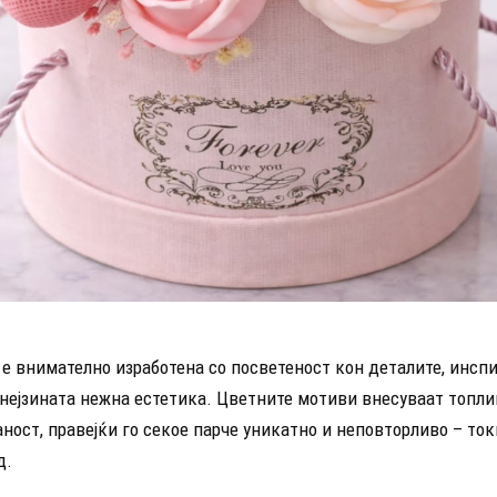
 е внимателно изработена со посветеност кон деталите, инсп
 нејзината нежна естетика. Цветните мотиви внесуваат топли
ост, правејќи го секое парче уникатно и неповторливо – ток
д.