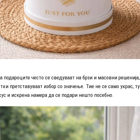
а подароците често се сведуваат на брзи и масовни решенија
тки претставуваат избор со значење. Тие не се само украс, т
ус и искрена намера да се подари нешто посебно.