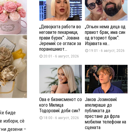
„Девојката работи во
„Огњен нема деца од
неговите пекарници,
првиот брак, има син
прави бурек“: Јована
од вториот брак“:
Јеремиќ се огласи за
Изјавата на...
поранешниот...
19:01 - 6 август, 2026
20:01 - 6 август, 2026
Ова е бизнисменот со
Јаков Јозиновиќ
кого Милица
апелираше до
Тодоровиќ доби син?
публиката да
ќе биде
престане да фрла
18:00 - 6 август, 2026
 избори, сè
мобилни телефони на
сцената
тни дезени –