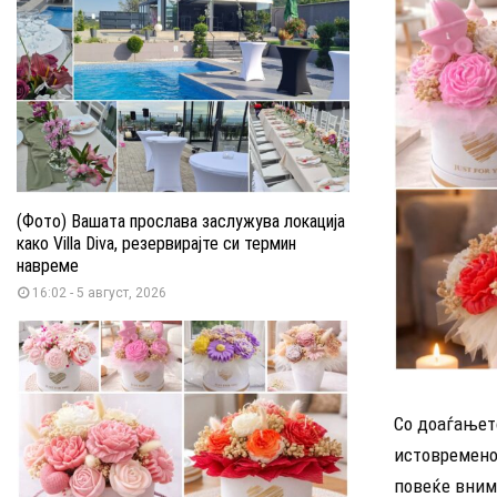
(Фото) Вашата прослава заслужува локација
како Villa Diva, резервирајте си термин
навреме
16:02 - 5 август, 2026
Со доаѓањето
истовремено 
повеќе вним