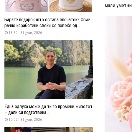
мали уметни
Барате подарок што остава впечаток? Овие
рачно изработени свеќи се повеќе од...
18:30 - 31 јули, 2026
Една одлука може да ти го промени животот
– дали си подготвена...
10:02 - 31 јули, 2026