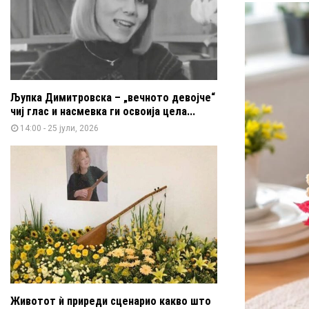
Љупка Димитровска – „вечното девојче“
чиј глас и насмевка ги освоија цела...
14:00 - 25 јули, 2026
Животот ѝ приреди сценарио какво што