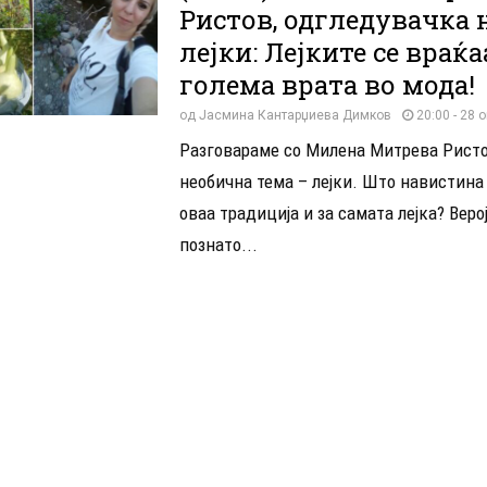
Ристов, одгледувачка 
лејки: Лејките се враќа
голема врата во мода!
од
Јасмина Кантарџиева Димков
20:00 - 28 
Разговараме со Милена Митрева Ристо
необична тема – лејки. Што навистина
оваа традиција и за самата лејка? Веро
познато...