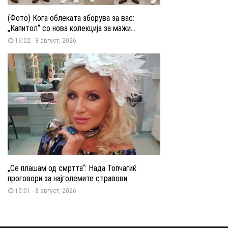
(Фото) Кога облеката зборува за вас:
„Капитол“ со нова колекција за мажи...
16:02 - 8 август, 2026
„Се плашам од смртта“: Нада Топчагиќ
проговори за најголемите стравови
15:01 - 8 август, 2026