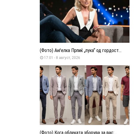
(Фото) Анѓелка Прпиќ „пука“ од гордост...
17:01 - 8 август, 2026
(Фото) Кога облеката зборува за вас:...