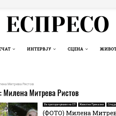
ЕЧАТ
ИНТЕРВЈУ
СЦЕНА
ЖИВОТ
лена Митрева Ристов
: Милена Митрева Ристов
Ви препорачуваме на СП
Животни Приказни
Слајд
(ФОТО) Милена Митре