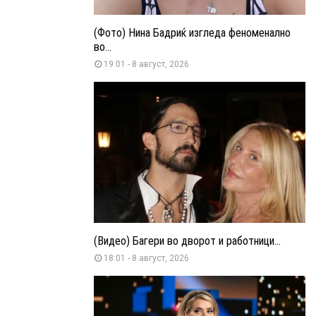
(Фото) Нина Бадриќ изгледа феноменално
во...
19:01 - 8 август, 2026
(Видео) Багери во дворот и работници...
18:01 - 8 август, 2026