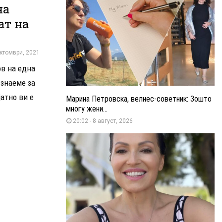
на
ат на
октомври, 2021
в на една
 знаеме за
јатно ви е
Марина Петровска, велнес-советник: Зошто
многу жени...
20:02 - 8 август, 2026