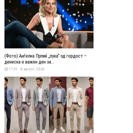
(Фото) Анѓелка Прпиќ „пука“ од гордост –
денеска е важен ден за...
17:01 - 8 август, 2026