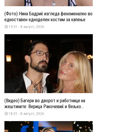
(Фото) Нина Бадриќ изгледа феноменално во
едноставен едноделен костим за капење
19:01 - 8 август, 2026
(Видео) Багери во дворот и работници на
жештините: Верица Ракочевиќ и Вељко...
18:01 - 8 август, 2026