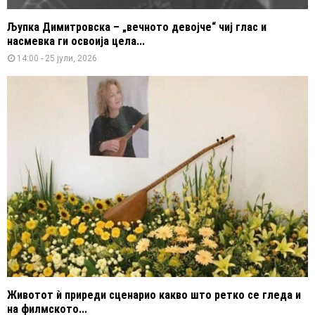
Љупка Димитровска – „вечното девојче“ чиј глас и
насмевка ги освоија цела...
14:00 - 25 јули, 2026
Животот ѝ приреди сценарио какво што ретко се гледа и
на филмското...