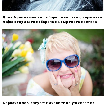
Дона Арес лавовски се бореше со ракот, нејзината
мајка откри што побарала на смртната постела
Хороскоп за 9 август: Биковите ќе уживаат во