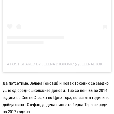
A POST SHARED BY JELENA DJOKOVIC (@JELENADJOKOVICNDF)
Да потсетиме, Јелена Ѓоковиќ и Новак Ѓоковиќ се заедно
уште од средношколските денови. Тие се венчаа во 2014
година во Свети Стефан во Црна Гора, во истата година го
добија синот Стефан, додека нивната ќерка Тара се роди
во 2017 година.