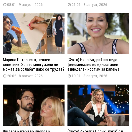
08:01 - 9 август, 2026
21:01 - 8 август, 2026
Марина Петровска, велнес-
(Фото) Нина Бадриќ изгледа
советник: Зошто многу жени не
феноменално во едноставен
можат да ослабат иако се трудат?
едноделен костим за капење
20:02 - 8 август, 2026
19:01 - 8 август, 2026
(Видео) Багери во дворот и
(Фото) Анѓелка Прпиќ „пука“ од