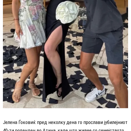
Јелена Ѓоковиќ пред неколку дена го прослави јубилејниот
40-ти роденден во Атина, каде што живее со семејството