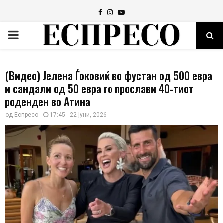
Facebook
Instagram
Youtube
PRIMARY
MENU
(Видео) Јелена Ѓоковиќ во фустан од 500 евра
и сандали од 50 евра го прослави 40-тиот
роденден во Атина
од
Еспресо
17:45 - 22 јуни, 2026