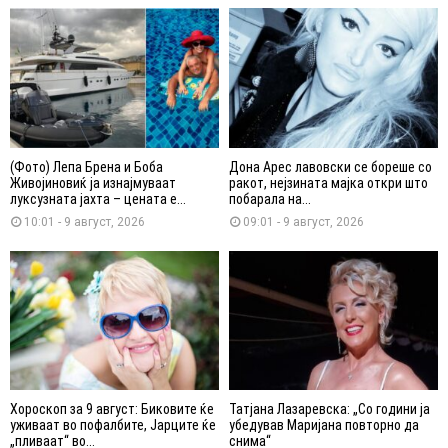
(Фото) Лепа Брена и Боба
Дона Арес лавовски се бореше со
Живојиновиќ ја изнајмуваат
ракот, нејзината мајка откри што
луксузната јахта – цената е...
побарала на...
10:01 - 9 август, 2026
09:01 - 9 август, 2026
Хороскоп за 9 август: Биковите ќе
Татјана Лазаревска: „Со години ја
уживаат во пофалбите, Јарците ќе
убедував Маријана повторно да
„пливаат“ во...
снима“