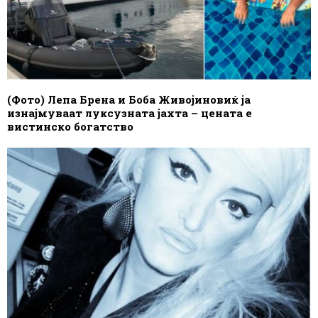
(Фото) Лепа Брена и Боба Живојиновиќ ја
изнајмуваат луксузната јахта – цената е
вистинско богатство