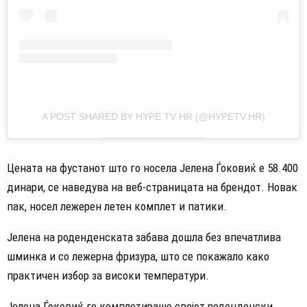
A POST SHARED BY HYPE TV HR (@HYPETV.HR)
Цената на фустанот што го носела Јелена Ѓоковиќ е 58.400
динари, се наведува на веб-страницата на брендот. Новак
пак, носел лежерен летен комплет и патики.
Јелена на роденденската забава дошла без впечатлива
шминка и со лежерна фризура, што се покажало како
практичен избор за високи температури.
Јелена Ѓоковиќ го комплетираше својот роденденски