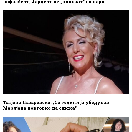
пофалбите, Јарците ќе „пливаат“ во пари
Татјана Лазаревска: „Со години ја убедував
Маријана повторно да снима“