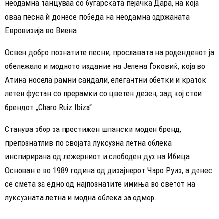
неодамна танцуваа со бугарската пејачка Дара, на која
оваа песна ѝ донесе победа на неодамна одржаната
Евровизија во Виена.
Освен добро познатите песни, прославата на роденденот ја
обележало и модното издание на Јелена Ѓоковиќ, која во
Атина носела рамни сандали, елегантни обетки и краток
летен фустан со прерамки со цветен дезен, зад кој стои
брендот „Charo Ruiz Ibiza“.
Станува збор за престижен шпански моден бренд,
препознатлив по својата луксузна летна облека
инспирирана од лежерниот и слободен дух на Ибица.
Основан е во 1989 година од дизајнерот Чаро Руиз, а денес
се смета за едно од најпознатите имиња во светот на
луксузната летна и модна облека за одмор.