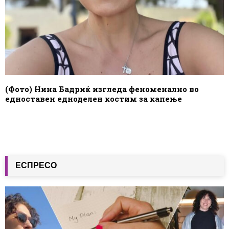
(Фото) Нина Бадриќ изгледа феноменално во
едноставен едноделен костим за капење
ЕСПРЕСО