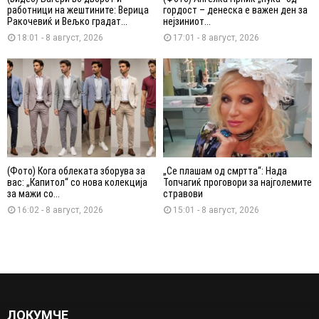
работници на жештините: Верица
гордост – денеска е важен ден за
Ракочевиќ и Вељко градат...
нејзиниот...
18:01 - 8 август, 2026
17:01 - 8 август, 2026
(Фото) Кога облеката зборува за
„Се плашам од смртта“: Нада
вас: „Капитол“ со нова колекција
Топчагиќ проговори за најголемите
за мажи со...
стравови
16:02 - 8 август, 2026
15:01 - 8 август, 2026
ЛОКУМЧЕ