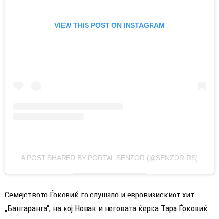
VIEW THIS POST ON INSTAGRAM
A POST SHARED BY PORTAL SENZOR (@SENZOR.RS)
Семејството Ѓоковиќ го слушало и евровизискиот хит
„Бангаранга“, на кој Новак и неговата ќерка Тара Ѓоковиќ